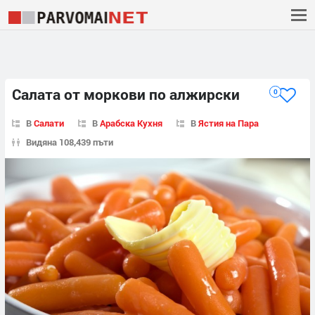
Салата от моркови по алжирски
0
В
Салати
В
Арабска Кухня
В
Ястия на Пара
Видяна 108,439 пъти