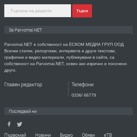
преди 1 година
Търси
ПРЕДЛАГА
Монтажник на малки детайли за
За Parvomai.NET
медицинската индустрия
Parvomai.NET е собственост на ЕСКОМ МЕДИА ГРУП ООД.
Всички статии, репортажи, интервюта и други текстови,
преди 1 година
графични и видео материали, публикувани в сайта, са
собственост на Parvomai.NET, освен ако изрично е посочено
ПРЕДЛАГА
Уроци по Математика
друго.
Главен редактор
Телефони
преди 1 година
0336/ 66779
ПРЕДЛАГА
Продавам апартамент - гр.
Последвай ни
Първомай
преди 1 година
Първомай
Новини
Видео
Обяви
еТВ