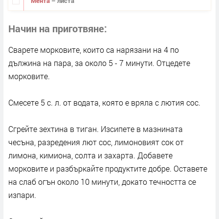
Мента
– листа
Начин на приготвяне
Сварете морковите, които са нарязани на 4 по
дължина на пара, за около 5 - 7 минути. Отцедете
морковите.
Смесете 5 с. л. от водата, която е вряла с лютия сос.
Сгрейте зехтина в тиган. Изсипете в мазнината
чесъна, разредения лют сос, лимоновият сок от
лимона, кимиона, солта и захарта. Добавете
морковите и разбъркайте продуктите добре. Оставете
на слаб огън около 10 минути, докато течността се
изпари.