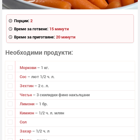
Порции:
2
Време за готвене:
15 минути
Време за приготвяне:
20 минути
Необходими продукти
Моркови
– 1 кг.
Сос
– лют 1/2 ч. л.
Зехтин
– 2 с. л.
Чесън
– 3 скилидки фино накълцани
Лимони
– 1 бр.
Кимион
– 1/2 ч. л. млян
Сол
Захар
– 1/2 ч. л