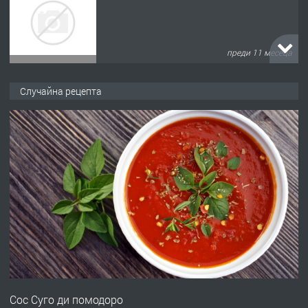
преди 11 месеца
ПРЕДЛАГА
Продава употребявани чисти и
Случайна рецепта
запазени матраци за спални.
преди 1 година
ПРЕДЛАГА
Работа за общи работници
преди 1 година
ПРЕДЛАГА
Първи поход "По стъпките на Ангел
Войвода"
Сос Суго ди помодоро