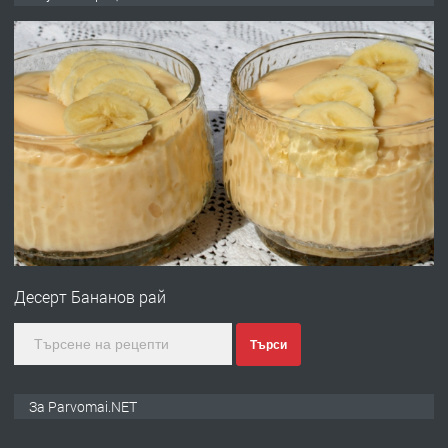
запазени матраци за спални.
преди 1 година
ПРЕДЛАГА
Работа за общи работници
преди 1 година
ПРЕДЛАГА
Първи поход "По стъпките на Ангел
Войвода"
Десерт Бананов рай
преди 1 година
Търси
ПРЕДЛАГА
Монтажник на малки детайли за
За Parvomai.NET
медицинската индустрия