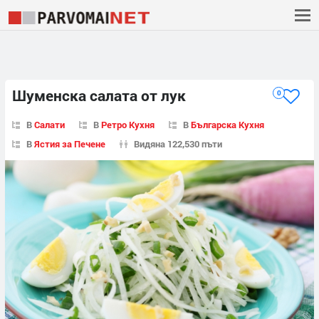
Шуменска салата от лук
0
В
Салати
В
Ретро Кухня
В
Българска Кухня
В
Ястия за Печене
Видяна 122,530 пъти