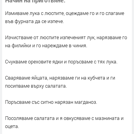
Измиваме лука с люспите, оцеждаме го и го слагаме
във фурната да се изпече.
Изчистваме от люспите изпеченият лук, нарязваме го
на филийки и го нареждаме в чиния.
Счукваме ореховите ядки и поръсваме с тях лука.
Сваряваме яйцата, нарязваме ги на кубчета и ги
посипваме върху салатата.
Поръсваме със ситно нарязан магданоз.
Посоляваме салатата и я овкусяваме с мазнината и
оцета.