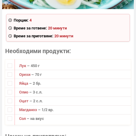
Порции:
4
Време за готвене:
20 минути
Време за приготвяне:
20 минути
Необходими продукти
Лук
– 450 г
Орехи
– 70 г
Яйца
– 2 бр.
Олио
– 3 с.л.
Оцет
– 2 с.л.
Магданоз
– 1/2 вр.
Сол
– на вкус
Начин на приготвяне