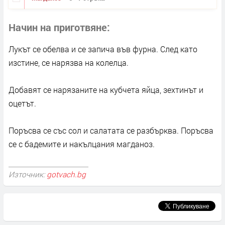
Начин на приготвяне
Лукът се обелва и се запича във фурна. След като
изстине, се нарязва на колелца.
Добавят се нарязаните на кубчета яйца, зехтинът и
оцетът.
Поръсва се със сол и салатата се разбърква. Поръсва
се с бадемите и накълцания магданоз.
Източник:
gotvach.bg