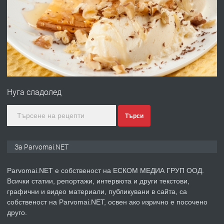
ПРЕДЛАГА
Работа за общи работници
преди 1 година
ПРЕДЛАГА
Първи поход "По стъпките на Ангел
Войвода"
Нуга сладолед
преди 1 година
Търси
ПРЕДЛАГА
Монтажник на малки детайли за
За Parvomai.NET
медицинската индустрия
Parvomai.NET е собственост на ЕСКОМ МЕДИА ГРУП ООД.
Всички статии, репортажи, интервюта и други текстови,
преди 1 година
графични и видео материали, публикувани в сайта, са
собственост на Parvomai.NET, освен ако изрично е посочено
ПРЕДЛАГА
Уроци по Математика
друго.