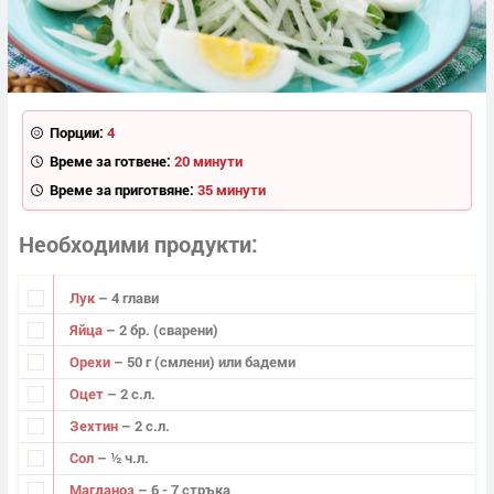
Порции:
4
Време за готвене:
20 минути
Време за приготвяне:
35 минути
Необходими продукти
Лук
– 4 глави
Яйца
– 2 бр. (сварени)
Орехи
– 50 г (смлени) или бадеми
Оцет
– 2 с.л.
Зехтин
– 2 с.л.
Сол
– ½ ч.л.
Магданоз
– 6 - 7 стръка