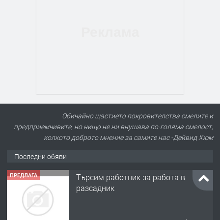
Обичайно щастието покровителства смелите и
предприемчивите, но нищо не ни внушава по-голяма смелост,
колкото доброто мнение за самите нас -Дейвид Хюм
Последни обяви
ПРЕДЛАГА
Търсим работник за работа в
разсадник