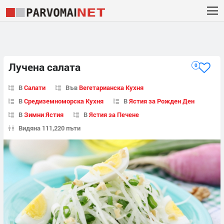
Лучена салата
0
В
Салати
Във
Вегетарианска Кухня
В
Средиземноморска Кухня
В
Ястия за Рожден Ден
В
Зимни Ястия
В
Ястия за Печене
Видяна 111,220 пъти