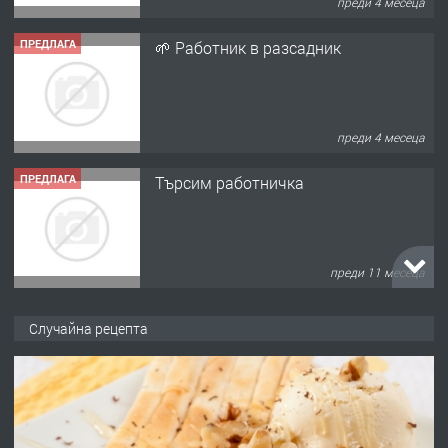
преди 4 месеца
ПРЕДЛАГА
🌱 Работник в разсадник
преди 4 месеца
ПРЕДЛАГА
Търсим работничка
преди 11 месеца
ПРЕДЛАГА
Продава употребявани чисти и
Случайна рецепта
запазени матраци за спални.
преди 1 година