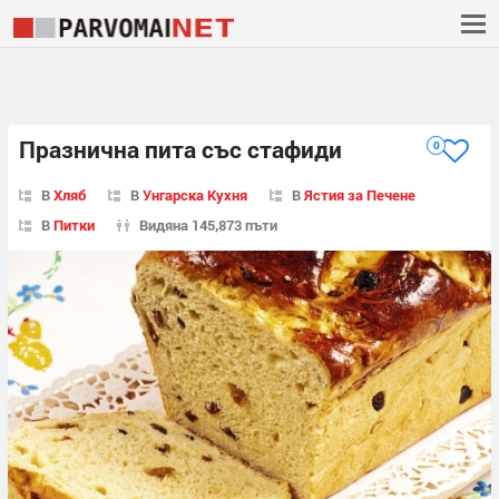
Празнична пита със стафиди
0
В
Хляб
В
Унгарска Кухня
В
Ястия за Печене
В
Питки
Видяна 145,873 пъти