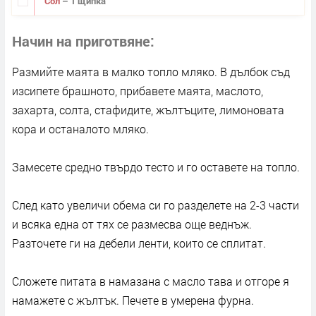
Сол
– 1 щипка
Начин на приготвяне
Размийте маята в малко топло мляко. В дълбок съд
изсипете брашното, прибавете маята, маслото,
захарта, солта, стафидите, жълтъците, лимоновата
кора и останалото мляко.
Замесете средно твърдо тесто и го оставете на топло.
След като увеличи обема си го разделете на 2-3 части
и всяка една от тях се размесва още веднъж.
Разточете ги на дебели ленти, които се сплитат.
Сложете питата в намазана с масло тава и отгоре я
намажете с жълтък. Печете в умерена фурна.