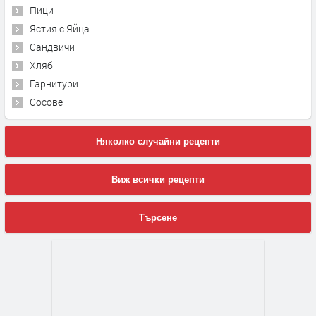
Пици
Ястия с Яйца
Сандвичи
Хляб
Гарнитури
Сосове
Няколко случайни рецепти
Виж всички рецепти
Търсене