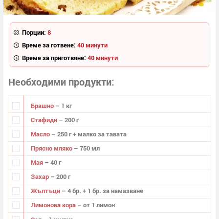
Порции:
8
Време за готвене:
40 минути
Време за приготвяне:
40 минути
Необходими продукти
Брашно
– 1 кг
Стафиди
– 200 г
Масло
– 250 г + малко за тавата
Прясно мляко
– 750 мл
Мая
– 40 г
Захар
– 200 г
Жълтъци
– 4 бр. + 1 бр. за намазване
Лимонова кора
– от 1 лимон