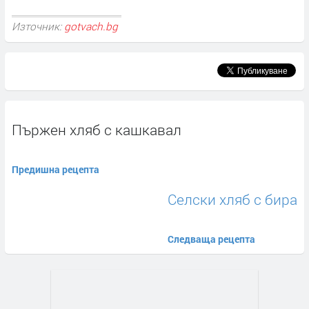
Източник:
gotvach.bg
Пържен хляб с кашкавал
Предишна рецепта
Селски хляб с бира
Следваща рецепта