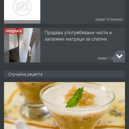
преди 10 месеца
ПРЕДЛАГА
Продава употребявани чисти и
запазени матраци за спални.
преди 1 година
ПРЕДЛАГА
Работа за общи работници
Случайна рецепта
преди 1 година
ПРЕДЛАГА
Първи поход "По стъпките на Ангел
Войвода"