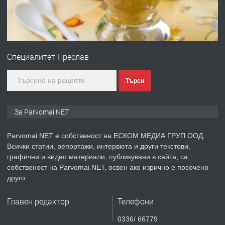
преди 1 година
ПРЕДЛАГА
Монтажник на малки детайли за
медицинската индустрия
Специалитет Преслав
преди 1 година
Търси
ПРЕДЛАГА
Уроци по Математика
За Parvomai.NET
Parvomai.NET е собственост на ЕСКОМ МЕДИА ГРУП ООД.
Всички статии, репортажи, интервюта и други текстови,
преди 1 година
графични и видео материали, публикувани в сайта, са
собственост на Parvomai.NET, освен ако изрично е посочено
ПРЕДЛАГА
Продавам апартамент - гр.
друго.
Първомай
Главен редактор
Телефони
преди 1 година
0336/ 66779