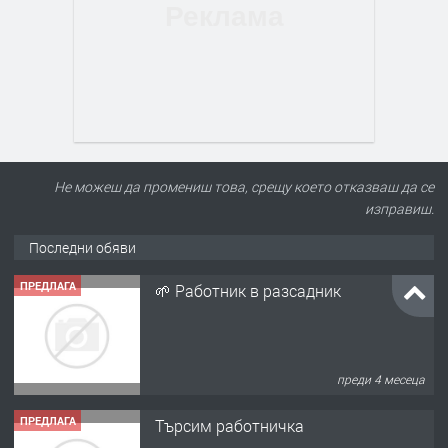
Не можеш да промениш това, срещу което отказваш да се
изправиш.
Последни обяви
ПРЕДЛАГА
🌱 Работник в разсадник
преди 4 месеца
ПРЕДЛАГА
Търсим работничка