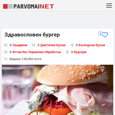
Здравословен бургер
0
В
Сандвичи
В
Диетична Кухня
В
Българска Кухня
В
Ястия без Термична Обработка
В
Бургери
Видяна 138,960 пъти