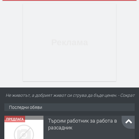
Не животът, а добрият живот си струва да бъде ценен. - Сократ
Последни обяви
ПРЕДЛАГА
Търсим работник за работа в
разсадник