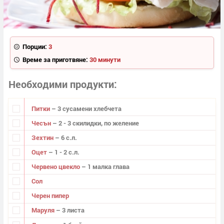
Порции:
3
Време за приготвяне:
30 минути
Необходими продукти
Питки
– 3 сусамени хлебчета
Чесън
– 2 - 3 скилидки, по желение
Зехтин
– 6 с.л.
Оцет
– 1 - 2 с.л.
Червено цвекло
– 1 малка глава
Сол
Черен пипер
Маруля
– 3 листа