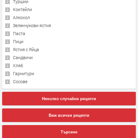
Туршии
Коктейли
Алкохол
Зеленчукови ястия
Паста
Пици
Ястия с Яйца
Сандвичи
Хляб
Гарнитури
Сосове
Няколко случайни рецепти
Виж всички рецепти
Търсене