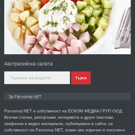
ПРЕДЛАГА
Работа за общи работници
преди 1 година
ПРЕДЛАГА
Първи поход "По стъпките на Ангел
Войвода"
Австралийска салата
преди 1 година
Търси
ПРЕДЛАГА
Монтажник на малки детайли за
За Parvomai.NET
медицинската индустрия
Parvomai.NET е собственост на ЕСКОМ МЕДИА ГРУП ООД.
Всички статии, репортажи, интервюта и други текстови,
преди 1 година
графични и видео материали, публикувани в сайта, са
собственост на Parvomai.NET, освен ако изрично е посочено
ПРЕДЛАГА
Уроци по Математика