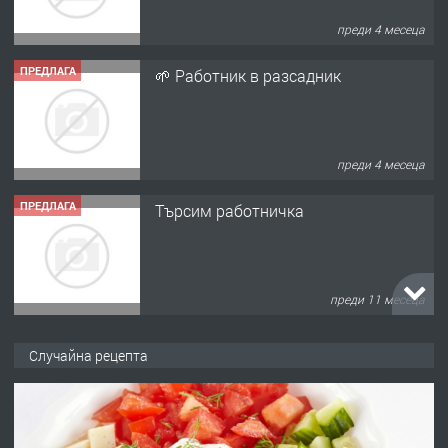
преди 4 месеца
ПРЕДЛАГА
🌱 Работник в разсадник
преди 4 месеца
ПРЕДЛАГА
Търсим работничка
преди 11 месеца
ПРЕДЛАГА
Продава употребявани чисти и
Случайна рецепта
запазени матраци за спални.
преди 1 година