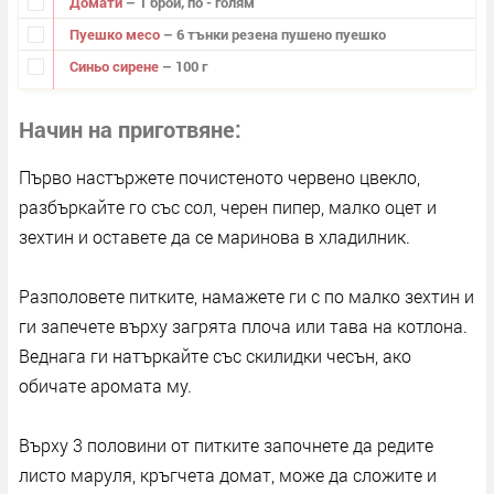
Домати
– 1 брой, по - голям
Пуешко месо
– 6 тънки резена пушено пуешко
Синьо сирене
– 100 г
Начин на приготвяне
Първо настържете почистеното червено цвекло,
разбъркайте го със сол, черен пипер, малко оцет и
зехтин и оставете да се маринова в хладилник.
Разполовете питките, намажете ги с по малко зехтин и
ги запечете върху загрята плоча или тава на котлона.
Веднага ги натъркайте със скилидки чесън, ако
обичате аромата му.
Върху 3 половини от питките започнете да редите
листо маруля, кръгчета домат, може да сложите и