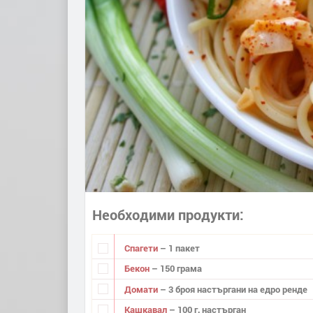
Необходими продукти
Спагети
– 1 пакет
Бекон
– 150 грама
Домати
– 3 броя настъргани на едро ренде
Кашкавал
– 100 г, настърган