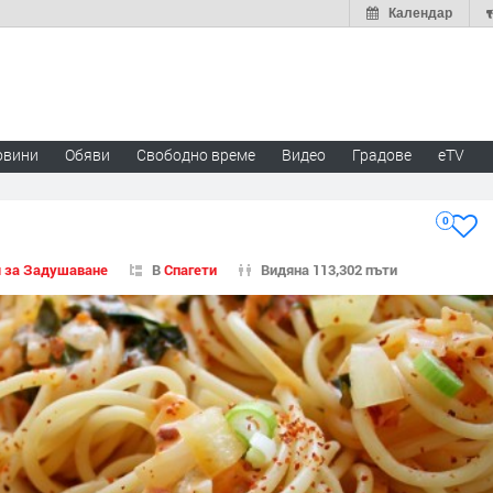
Календар
овини
Обяви
Свободно време
Видео
Градове
eTV
0
 за Задушаване
В
Спагети
Видяна 113,302 пъти