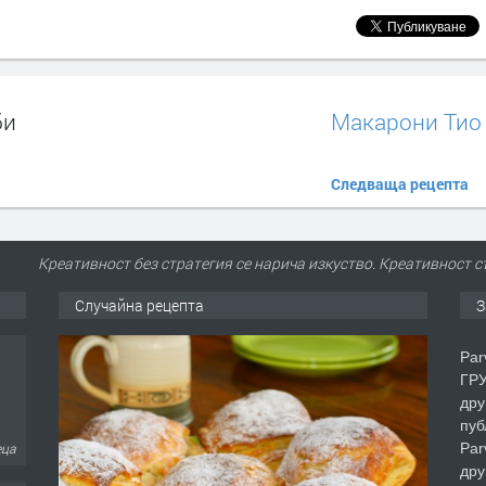
би
Макарони Тио
Следваща рецепта
Креативност без стратегия се нарича изкуство. Креативност с
Случайна рецепта
З
Par
ГРУ
дру
пуб
Par
еца
дру