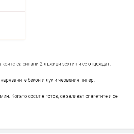
в която са сипани 2 лъжици зехтин и се отцеждат.
 нарязаните бекон и лук и червения пипер.
ин. Когато сосът е готов, се заливат спагетите и се