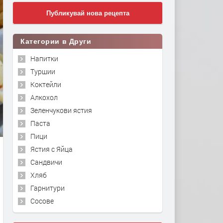
Публикувай нова рецепта
Категории в Други
Напитки
Туршии
Коктейли
Алкохол
Зеленчукови ястия
Паста
Пици
Ястия с Яйца
Сандвичи
Хляб
Гарнитури
Сосове