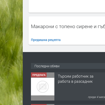
Макарони с топено сирене и гъ
Предишна рецепта
Последни обяви
ПРЕДЛАГА
🌱 Работник в
разсадник
преди 4 мес