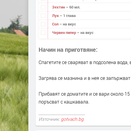
Зехтин
– 60 мл.
Лук
– 1 глава
Сол
– на вкус
Червен пипер
– на вкус
Начин на приготвяне
Спагетите се сваряват в подсолена вода, 
Загрява се мазнина и в нея се запържват
Прибавят се доматите и се вари около 15 м
поръсват с кашкавала.
Източник:
gotvach.bg