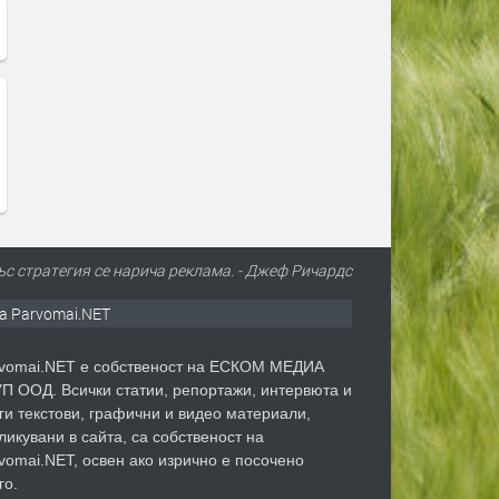
ъс стратегия се нарича реклама. - Джеф Ричардс
а Parvomai.NET
vomai.NET е собственост на ЕСКОМ МЕДИА
П ООД. Всички статии, репортажи, интервюта и
ги текстови, графични и видео материали,
ликувани в сайта, са собственост на
vomai.NET, освен ако изрично е посочено
го.