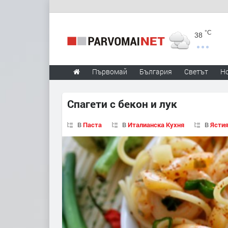
°C
38
Първомай
България
Светът
Н
Спагети с бекон и лук
В
Паста
В
Италианска Кухня
В
Ястия