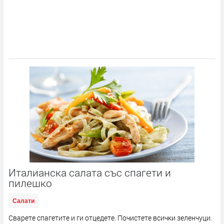
Италианска салата със спагети и
пилешко
Салати
Сварете спагетите и ги отцедете. Почистете всички зеленчуци.