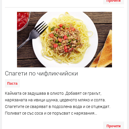
Прочети
Спагети по чифликчийски
Паста
Каймата се задушава в олиото. Добавят се грахът,
нарязаната на ивици шунка, цеденото мляко и солта.
Спагетите се сваряват в подсолена вода и се отцеждат.
Поливат се със соса и се поръсват с нарязания...
Прочети