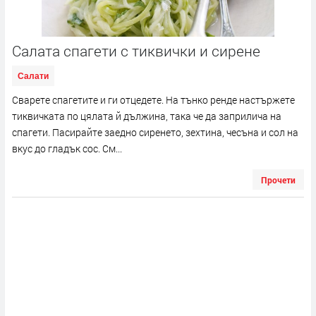
Салата спагети с тиквички и сирене
Салати
Сварете спагетите и ги отцедете. На тънко ренде настържете
тиквичката по цялата й дължина, така че да заприлича на
спагети. Пасирайте заедно сиренето, зехтина, чесъна и сол на
вкус до гладък сос. См...
Прочети