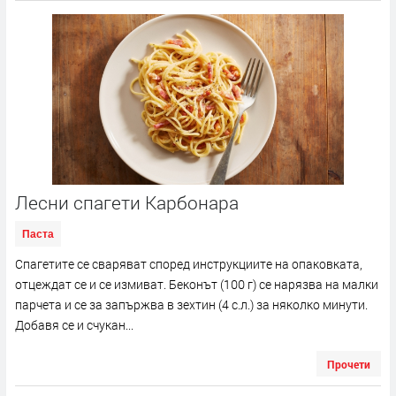
Лесни спагети Карбонара
Паста
Спагетите се сваряват според инструкциите на опаковката,
отцеждат се и се измиват. Беконът (100 г) се нарязва на малки
парчета и се за запържва в зехтин (4 с.л.) за няколко минути.
Добавя се и счукан...
Прочети