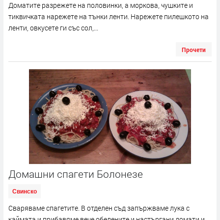
Доматите разрежете на половинки, а моркова, чушките и
тиквичката нарежете на тънки ленти. Нарежете пилешкото на
ленти, овкусете ги със сол,...
Прочети
Домашни спагети Болонезе
Свинско
Сваряваме спагетите. В отделен съд запържваме лука с
каймата и прибавяме вече обелените и настъргани домати и