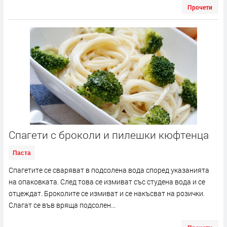
Прочети
Спагети с броколи и пилешки кюфтенца
Паста
Спагетите се сваряват в подсолена вода според указанията
на опаковката. След това се измиват със студена вода и се
отцеждат. Броколите се измиват и се накъсват на розички.
Слагат се във вряща подсолен...