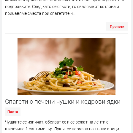
подправките. След като се сгъсти, го сваляме от котлона и
прибавяме сместа при спагетите и...
Прочети
Спагети с печени чушки и кедрови ядки
Паста
Чушките се изпичат, обелват се и се режат на ленти с
широчина 1 сантиметър. Лукът се нарязва на тънки ивици.