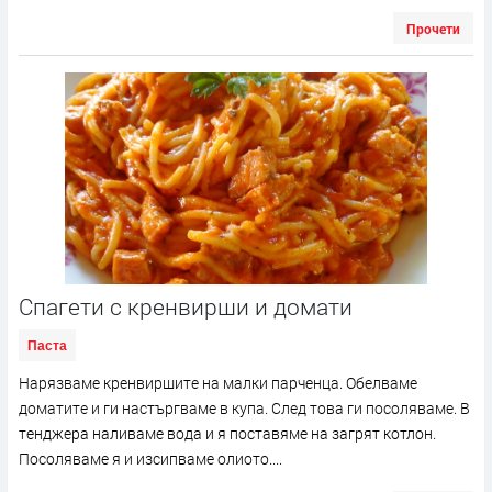
Прочети
Спагети с кренвирши и домати
Паста
Нарязваме кренвиршите на малки парченца. Обелваме
доматите и ги настъргваме в купа. След това ги посоляваме. В
тенджера наливаме вода и я поставяме на загрят котлон.
Посоляваме я и изсипваме олиото....