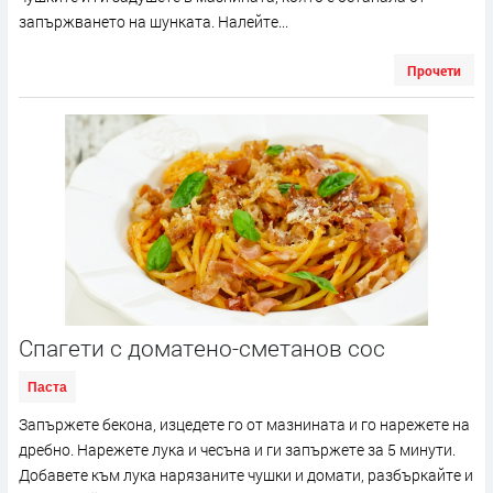
запържването на шунката. Налейте...
Прочети
Спагети с доматено-сметанов сос
Паста
Запържете бекона, изцедете го от мазнината и го нарежете на
дребно. Нарежете лука и чесъна и ги запържете за 5 минути.
Добавете към лука нарязаните чушки и домати, разбъркайте и