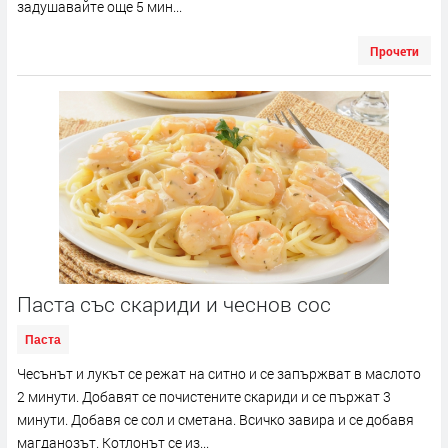
задушавайте още 5 мин...
Прочети
Паста със скариди и чеснов сос
Паста
Чесънът и лукът се режат на ситно и се запържват в маслото
2 минути. Добавят се почистените скариди и се пържат 3
минути. Добавя се сол и сметана. Всичко завира и се добавя
магданозът. Котлонът се из...