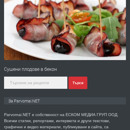
преди 1 година
ПРЕДЛАГА
Работа за общи работници
преди 1 година
ПРЕДЛАГА
Първи поход "По стъпките на Ангел
Войвода"
Сушени плодове в бекон
преди 1 година
Търси
ПРЕДЛАГА
Монтажник на малки детайли за
медицинската индустрия
За Parvomai.NET
Parvomai.NET е собственост на ЕСКОМ МЕДИА ГРУП ООД.
преди 1 година
Всички статии, репортажи, интервюта и други текстови,
графични и видео материали, публикувани в сайта, са