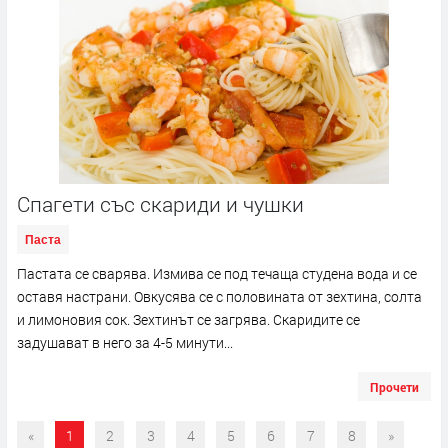
Спагети със скариди и чушки
Паста
Пастата се сварява. Измива се под течаща студена вода и се
оставя настрани. Овкусява се с половината от зехтина, солта
и лимоновия сок. Зехтинът се загрява. Скаридите се
задушават в него за 4-5 минути...
Прочети
«
1
2
3
4
5
6
7
8
»