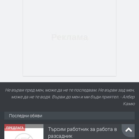
Не върви пред мен, може да не те последвам. Не върви зад мен,
може да не те водя. Върви до мен и ми бъди приятел. - Албер
Камю
Последни обяви
ПРЕДЛАГА
Търсим работник за работа в
разсадник