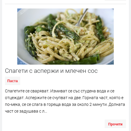
Спагети с аспержи и млечен сос
Паста
Спагетите се сваряват. Измиват се със студена вода и се
отцеждат. Аспержите се счупват на две. Горната част, която е
по-мека, се се слага в гореща вода за около 2 минути. Долната
част се задушава с л...
Прочети