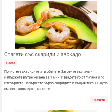
Спагети със скариди и авокадо
Паста
Почистете скаридите и ги обелете. Загрейте зехтина и
изпържете вътре чесъна за 1 мин. Извадете го от тигана и го
изхвърлете. Запържете бързо скаридите в същия тиган. В купа
смесете авокадото, каперсит...
Прочети