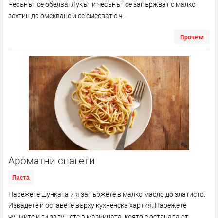
Чесънът се обелва. Лукът и чесънът се запържват с малко
зехтин до омекване и се смесват с ч...
Прочети
Ароматни спагети
Паста
Нарежете шунката и я запържете в малко масло до златисто.
Извадете и оставете върху кухненска хартия. Нарежете
чушките и ги задушете в мазнината, която е останала от