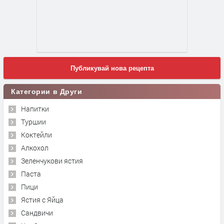
Публикувай нова рецепта
Категории в Други
Напитки
Туршии
Коктейли
Алкохол
Зеленчукови ястия
Паста
Пици
Ястия с Яйца
Сандвичи