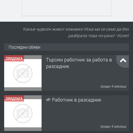
Какъв чудесен живот изживях! Иска ми се само да бях
разбрала това по-рано! - Колет
Последни обяви
ПРЕДЛАГА
Търсим работник за работа в
разсадник
преди 4 месеца
ПРЕДЛАГА
🌱 Работник в разсадник
преди 4 месеца