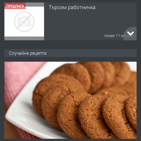
ПРЕДЛАГА
Търсим работничка
преди 11 месеца
ПРЕДЛАГА
Продава употребявани чисти и
Случайна рецепта
запазени матраци за спални.
преди 1 година
ПРЕДЛАГА
Работа за общи работници
преди 1 година
ПРЕДЛАГА
Първи поход "По стъпките на Ангел