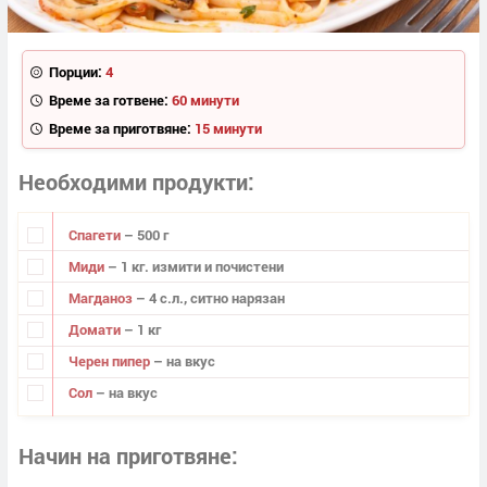
Порции:
4
Време за готвене:
60 минути
Време за приготвяне:
15 минути
Необходими продукти
Спагети
– 500 г
Миди
– 1 кг. измити и почистени
Магданоз
– 4 с.л., ситно нарязан
Домати
– 1 кг
Черен пипер
– на вкус
Сол
– на вкус
Начин на приготвяне