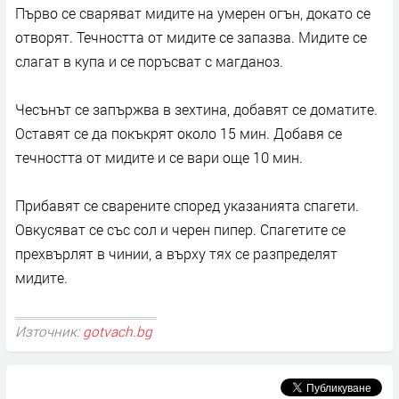
Първо се сваряват мидите на умерен огън, докато се
отворят. Течността от мидите се запазва. Мидите се
слагат в купа и се поръсват с магданоз.
Чесънът се запържва в зехтина, добавят се доматите.
Оставят се да покъкрят около 15 мин. Добавя се
течността от мидите и се вари още 10 мин.
Прибавят се сварените според указанията спагети.
Овкусяват се със сол и черен пипер. Спагетите се
прехвърлят в чинии, а върху тях се разпределят
мидите.
Източник:
gotvach.bg