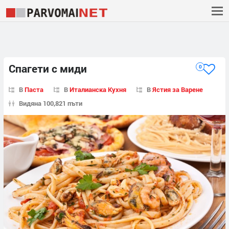
Спагети с миди
0
В
Паста
В
Италианска Кухня
В
Ястия за Варене
Видяна 100,821 пъти