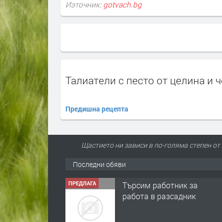
Източник:
gotvach.bg
Талиатели с песто от целина и 
Предишна рецепта
Щастието ни зависи в по-голяма степен от
Последни обяви
ПРЕДЛАГА
Търсим работник за
работа в разсадник