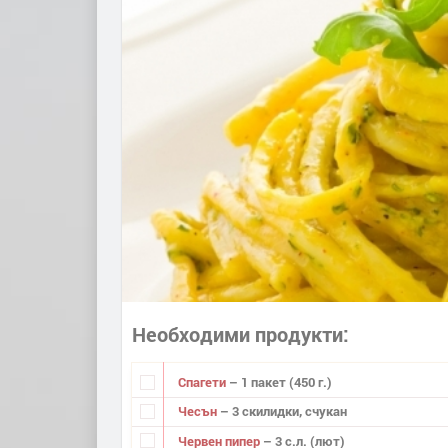
Необходими продукти
Спагети
– 1 пакет (450 г.)
Чесън
– 3 скилидки, счукан
Червен пипер
– 3 с.л. (лют)