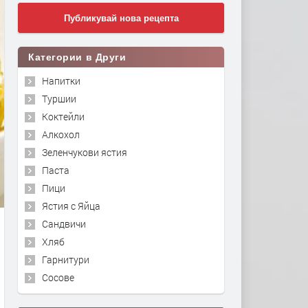
Публикувай нова рецепта
Категории в Други
Напитки
Туршии
Коктейли
Алкохол
Зеленчукови ястия
Паста
Пици
Ястия с Яйца
Сандвичи
Хляб
Гарнитури
Сосове