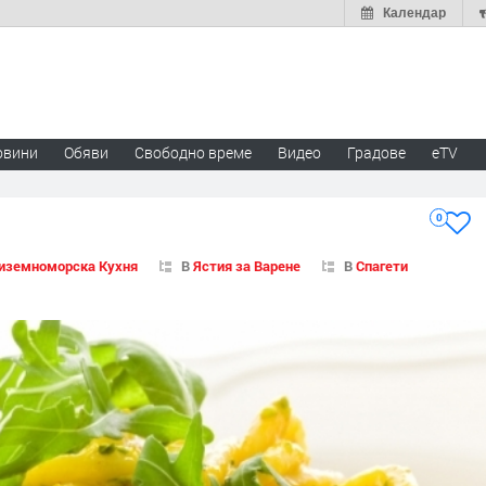
Календар
овини
Обяви
Свободно време
Видео
Градове
eTV
0
иземноморска Кухня
В
Ястия за Варене
В
Спагети