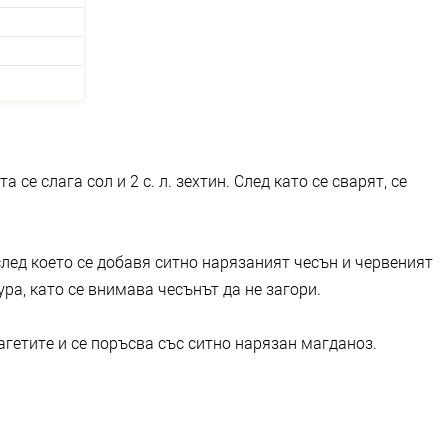
а се слага сол и 2 с. л. зехтин. След като се сварят, се
след което се добавя ситно нарязаният чесън и червеният
ра, като се внимава чесънът да не загори.
пагетите и се поръсва със ситно нарязан магданоз.