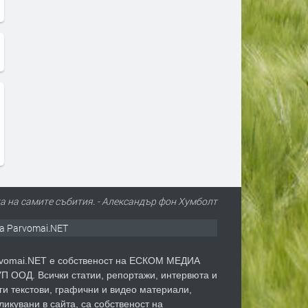
та на самите събития. - Александър фон Хумболт
а Parvomai.NET
vomai.NET е собственост на ЕСКОМ МЕДИА
П ООД. Всички статии, репортажи, интервюта и
ги текстови, графични и видео материали,
ликувани в сайта, са собственост на