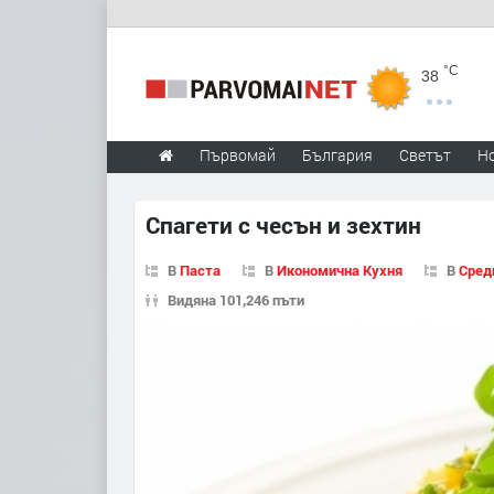
°C
38
Първомай
България
Светът
Н
Спагети с чесън и зехтин
В
Паста
В
Икономична Кухня
В
Сред
Видяна 101,246 пъти