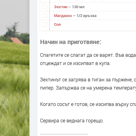
Зехтин
– 130 мл
Магданоз
– 1/2 връзка
Сол
Начин на приготвяне
Спагетите се слагат да се варят. Във водат
отцеждат и се изсипват в купа.
Зехтинът се загрява в тиган за пържене, 
пипер. Запържва се на умерена температу
Когато сосът е готов, се изсипва върху с
Сервира се веднага горещо.