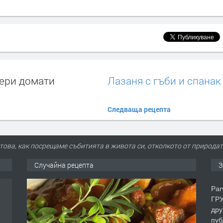
чери домати
Лазаня с гъби и спанак
Следваща рецепта
 това, как посрещаме събитията в живота си, отколкото от природа
Случайна рецепта
З
Par
ГРУ
дру
пуб