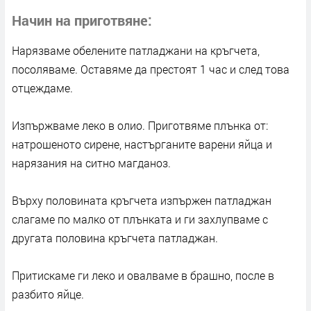
Начин на приготвяне
Нарязваме обелените патладжани на кръгчета,
посоляваме. Оставяме да престоят 1 час и след това
отцеждаме.
Изпържваме леко в олио. Приготвяме плънка от:
натрошеното сирене, настърганите варени яйца и
нарязания на ситно магданоз.
Върху половината кръгчета изпържен патладжан
слагаме по малко от плънката и ги захлупваме с
другата половина кръгчета патладжан.
Притискаме ги леко и овалваме в брашно, после в
разбито яйце.