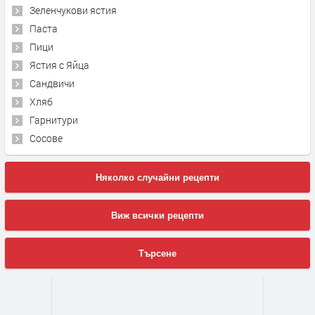
Зеленчукови ястия
Паста
Пици
Ястия с Яйца
Сандвичи
Хляб
Гарнитури
Сосове
Няколко случайни рецепти
Виж всички рецепти
Търсене