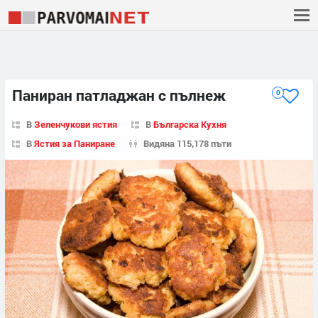
Паниран патладжан с пълнеж
0
В
Зеленчукови ястия
В
Българска Кухня
В
Ястия за Паниране
Видяна 115,178 пъти