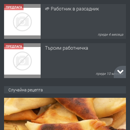
ПРЕДЛАГА
🌱 Работник в разсадник
преди 4 месеца
ПРЕДЛАГА
Търсим работничка
преди 10 месеца
ПРЕДЛАГА
Продава употребявани чисти и
Случайна рецепта
запазени матраци за спални.
преди 1 година
ПРЕДЛАГА
Работа за общи работници