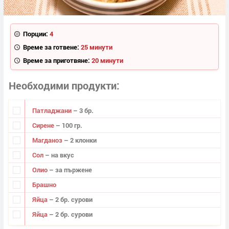
Порции:
4
Време за готвене:
25 минути
Време за приготвяне:
20 минути
Необходими продукти
Патладжани
– 3 бр.
Сирене
– 100 гр.
Магданоз
– 2 клонки
Сол
– на вкус
Олио
– за пържене
Брашно
Яйца
– 2 бр. сурови
Яйца
– 2 бр. сурови