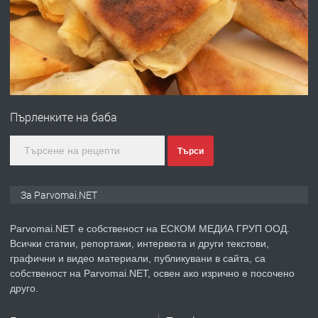
преди 1 година
ПРЕДЛАГА
Първи поход "По стъпките на Ангел
Войвода"
Пърленките на баба
преди 1 година
Търси
ПРЕДЛАГА
Монтажник на малки детайли за
За Parvomai.NET
медицинската индустрия
Parvomai.NET е собственост на ЕСКОМ МЕДИА ГРУП ООД.
Всички статии, репортажи, интервюта и други текстови,
преди 1 година
графични и видео материали, публикувани в сайта, са
собственост на Parvomai.NET, освен ако изрично е посочено
ПРЕДЛАГА
Уроци по Математика
друго.