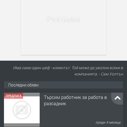
Има само един шеф - клиентът. Той може да уволни всеки в
компанията. - Сам Уолтън
Последни обяви
ПРЕДЛАГА
Търсим работник за работа в
разсадник
преди 4 месеца