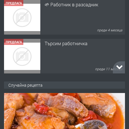
ПРЕДЛАГА
🌱 Работник в разсадник
преди 4 месеца
ПРЕДЛАГА
Търсим работничка
преди 11 месеца
ПРЕДЛАГА
Продава употребявани чисти и
Случайна рецепта
запазени матраци за спални.
преди 1 година
ПРЕДЛАГА
Работа за общи работници