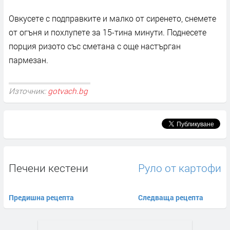
Овкусете с подправките и малко от сиренето, снемете
от огъня и похлупете за 15-тина минути. Поднесете
порция ризото със сметана с още настърган
пармезан.
Източник:
gotvach.bg
Печени кестени
Руло от картофи
Предишна рецепта
Следваща рецепта