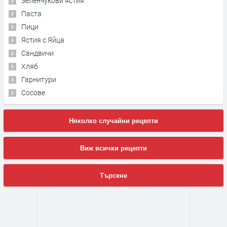
Зеленчукови ястия
Паста
Пици
Ястия с Яйца
Сандвичи
Хляб
Гарнитури
Сосове
Няколко случайни рецепти
Виж всички рецепти
Търсене