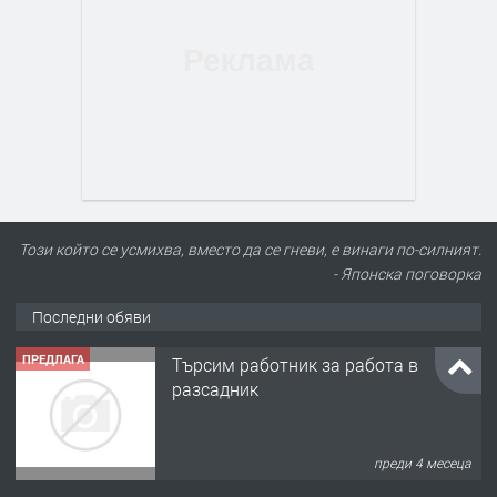
Този който се усмихва, вместо да се гневи, е винаги по-силният.
- Японска поговорка
Последни обяви
ПРЕДЛАГА
Търсим работник за работа в
разсадник
преди 4 месеца