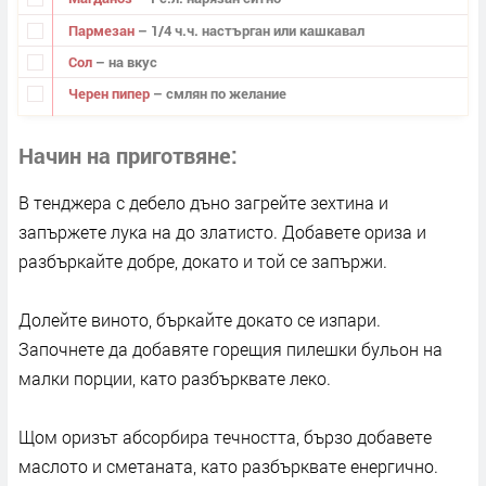
Пармезан
– 1/4 ч.ч. настърган или кашкавал
Сол
– на вкус
Черен пипер
– смлян по желание
Начин на приготвяне
В тенджера с дебело дъно загрейте зехтина и
запържете лука на до златисто. Добавете ориза и
разбъркайте добре, докато и той се запържи.
Долейте виното, бъркайте докато се изпари.
Започнете да добавяте горещия пилешки бульон на
малки порции, като разбърквате леко.
Щом оризът абсорбира течността, бързо добавете
маслото и сметаната, като разбърквате енергично.