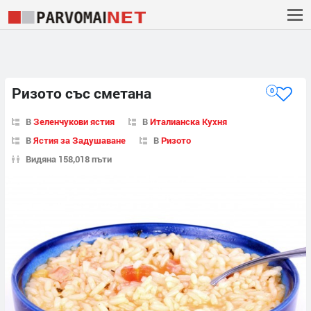
Ризото със сметана
0
В
Зеленчукови ястия
В
Италианска Кухня
В
Ястия за Задушаване
В
Ризото
Видяна 158,018 пъти