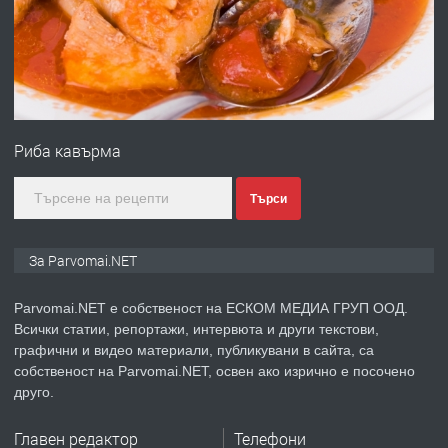
преди 1 година
ПРЕДЛАГА
Първи поход "По стъпките на Ангел
Войвода"
Риба кавърма
преди 1 година
Търси
ПРЕДЛАГА
Монтажник на малки детайли за
За Parvomai.NET
медицинската индустрия
Parvomai.NET е собственост на ЕСКОМ МЕДИА ГРУП ООД.
Всички статии, репортажи, интервюта и други текстови,
преди 1 година
графични и видео материали, публикувани в сайта, са
собственост на Parvomai.NET, освен ако изрично е посочено
ПРЕДЛАГА
Уроци по Математика
друго.
Главен редактор
Телефони