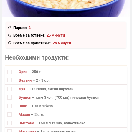
Порции:
2
Време за готвене:
25 минути
Време за приготвяне:
25 минути
Необходими продукти
Ориз
– 250 г
Зехтин
– 2 - 3 с.л.
Лук
– 1/2 глава, ситно нарязан
Бульон
– към 3 ч.ч. (700 мл) пилешки бульон
Вино
– 100 мл бяло
Масло
– 2 с.л.
Сметана
– 150 мл течна, животинска
Магданоз
– 1 с.л. нарязан ситно