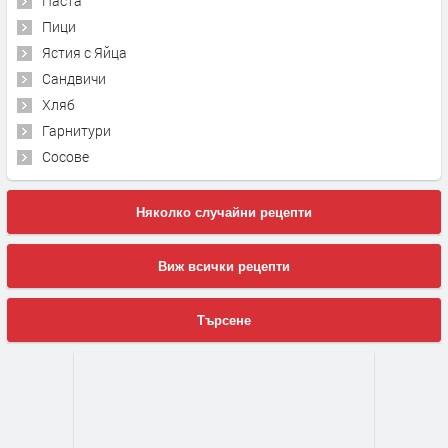
Паста
Пици
Ястия с Яйца
Сандвичи
Хляб
Гарнитури
Сосове
Няколко случайни рецепти
Виж всички рецепти
Търсене