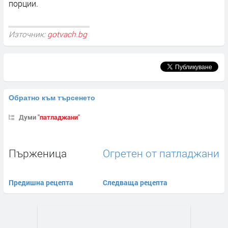
порции.
Източник:
gotvach.bg
Обратно към търсенето
Думи "
патладжани
"
Пърженица
Огретен от патладжани
Предишна рецепта
Следваща рецепта