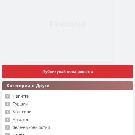
Публикувай нова рецепта
Категории в Други
Напитки
Туршии
Коктейли
Алкохол
Зеленчукови ястия