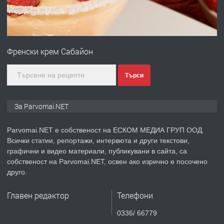
преди 1 година
ПРЕДЛАГА
Първи поход "По стъпките на Ангел
Войвода"
Френски крем Сабайон
преди 1 година
Търси
ПРЕДЛАГА
Монтажник на малки детайли за
За Parvomai.NET
медицинската индустрия
Parvomai.NET е собственост на ЕСКОМ МЕДИА ГРУП ООД.
Всички статии, репортажи, интервюта и други текстови,
преди 1 година
графични и видео материали, публикувани в сайта, са
собственост на Parvomai.NET, освен ако изрично е посочено
ПРЕДЛАГА
Уроци по Математика
друго.
Главен редактор
Телефони
преди 1 година
0336/ 66779