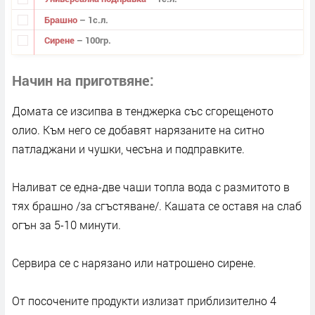
Брашно
– 1с.л.
Сирене
– 100гр.
Начин на приготвяне
Домата се изсипва в тенджерка със сгорещеното
олио. Към него се добавят нарязаните на ситно
патладжани и чушки, чесъна и подправките.
Наливат се една-две чаши топла вода с размитото в
тях брашно /за сгъстяване/. Кашата се оставя на слаб
огън за 5-10 минути.
Сервира се с нарязано или натрошено сирене.
От посочените продукти излизат приблизително 4