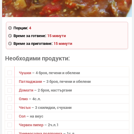
Порции:
4
Време за готвене:
15 минути
Време за приготвяне:
15 минути
Необходими продукти
Чушки
– 4 броя, печени и обелени
Патладжани
– 3 броя, печени и обелени
Домати
– 2 броя, настъргани
Олио
– 4с.л.
Чесън
– 3 скилидки, счукани
Сол
– на вкус
Червен пипер
– 2ч.л.1
Универсална подправка
– 1с.л.