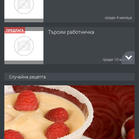
преди 4 месеца
ПРЕДЛАГА
Търсим работничка
преди 10 месеца
ПРЕДЛАГА
Продава употребявани чисти и
Случайна рецепта
запазени матраци за спални.
преди 1 година
ПРЕДЛАГА
Работа за общи работници