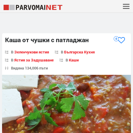
Каша от чушки с патладжан
0
В
Зеленчукови ястия
В
Българска Кухня
В
Ястия за Задушаване
В
Каши
Видяна 134,006 пъти