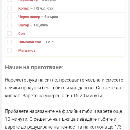
Копър
– 1/2 ч.л. сух
Черен пипер
– 6 зърна
Захар
– 1 щипка
Сол
Лимонов сок
– 1 с.л.
Магданоз
Начин на приготвяне
Нарежете лука на ситно, пресовайте чесъна и смесете
всички продукти без гъбите и магданоза. Сложете да
кипнат. Варете на умерен огън 15-20 минути.
Прибавете нарязаните на филийки гъби и варете още
10 минути. С решетъчна лъжица извадете гъбите и
варете до редуциране на течността на котлона до 1/3