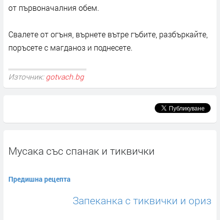
от първоначалния обем.
Свалете от огъня, върнете вътре гъбите, разбъркайте,
поръсете с магданоз и поднесете.
Източник:
gotvach.bg
Мусака със спанак и тиквички
Предишна рецепта
Запеканка с тиквички и ориз