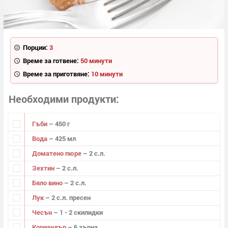
Порции:
3
Време за готвене:
50 минути
Време за приготвяне:
10 минути
Необходими продукти
Гъби
– 450 г
Вода
– 425 мл
Доматено пюре
– 2 с.л.
Зехтин
– 2 с.л.
Бяло вино
– 2 с.л.
Лук
– 2 с.л. пресен
Чесън
– 1 - 2 скилидки
Кориандър
– 6 зърна