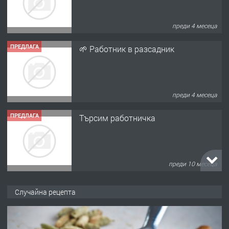
преди 4 месеца
ПРЕДЛАГА
🌱 Работник в разсадник
преди 4 месеца
ПРЕДЛАГА
Търсим работничка
преди 10 месеца
ПРЕДЛАГА
Продава употребявани чисти и
Случайна рецепта
запазени матраци за спални.