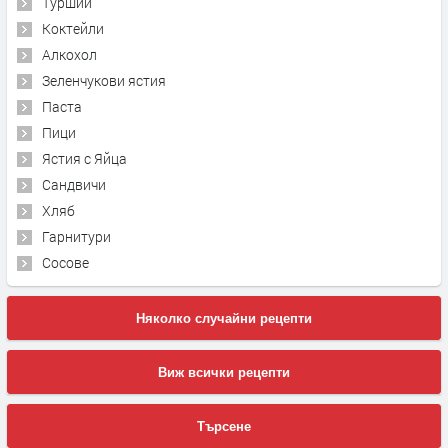
Туршии
Коктейли
Алкохол
Зеленчукови ястия
Паста
Пици
Ястия с Яйца
Сандвичи
Хляб
Гарнитури
Сосове
Няколко случайни рецепти
Виж всички рецепти
Търсене