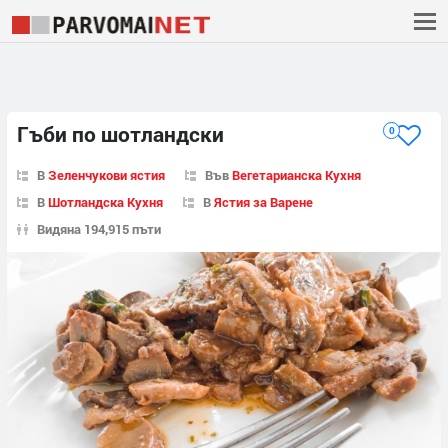
Гъби по шотландски
0
В
Зеленчукови ястия
Във
Вегетарианска Кухня
В
Шотландска Кухня
В
Ястия за Варене
Видяна 194,915 пъти