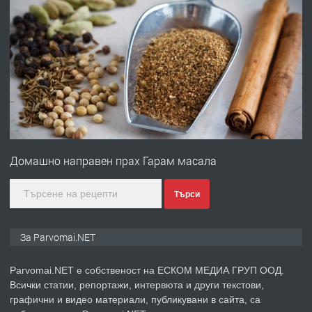
преди 1 година
ПРЕДЛАГА
Работа за общи работници
преди 1 година
ПРЕДЛАГА
Първи поход "По стъпките на Ангел
Войвода"
Домашно направен прах Гарам масала
преди 1 година
Търси
ПРЕДЛАГА
Монтажник на малки детайли за
За Parvomai.NET
медицинската индустрия
Parvomai.NET е собственост на ЕСКОМ МЕДИА ГРУП ООД.
Всички статии, репортажи, интервюта и други текстови,
преди 1 година
графични и видео материали, публикувани в сайта, са