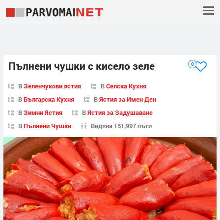
Пълнени чушки с кисело зеле
0
В
Зеленчукови ястия
В
Селска Кухня
В
Българска Кухня
В
Ястия за Имен Ден
В
Зимни Ястия
В
Ястия за Задушаване
В
Пълнени Чушки
Видяна 151,997 пъти