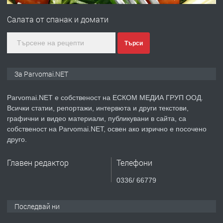
Войвода"
Салата от спанак и домати
преди 1 година
Търси
ПРЕДЛАГА
Монтажник на малки детайли за
За Parvomai.NET
медицинската индустрия
Parvomai.NET е собственост на ЕСКОМ МЕДИА ГРУП ООД.
Всички статии, репортажи, интервюта и други текстови,
преди 1 година
графични и видео материали, публикувани в сайта, са
собственост на Parvomai.NET, освен ако изрично е посочено
ПРЕДЛАГА
Уроци по Математика
друго.
Главен редактор
Телефони
преди 1 година
0336/ 66779
ПРЕДЛАГА
Продавам апартамент - гр.
Последвай ни
Първомай