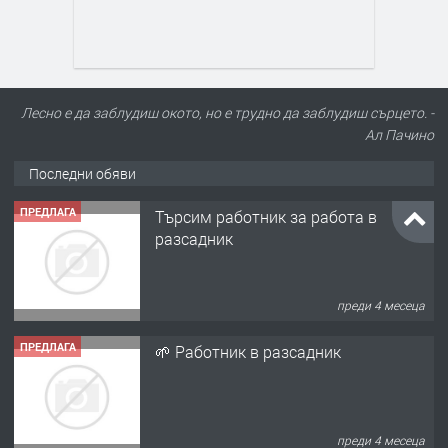
Лесно е да заблудиш окото, но е трудно да заблудиш сърцето. -
Ал Пачино
Последни обяви
ПРЕДЛАГА
Търсим работник за работа в
разсадник
преди 4 месеца
ПРЕДЛАГА
🌱 Работник в разсадник
преди 4 месеца