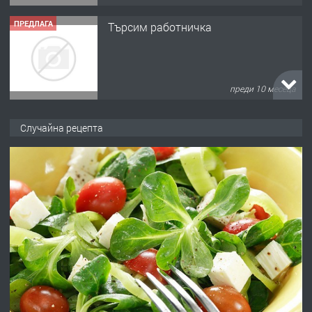
ПРЕДЛАГА
Търсим работничка
преди 10 месеца
ПРЕДЛАГА
Продава употребявани чисти и
Случайна рецепта
запазени матраци за спални.
преди 1 година
ПРЕДЛАГА
Работа за общи работници
преди 1 година
ПРЕДЛАГА
Първи поход "По стъпките на Ангел