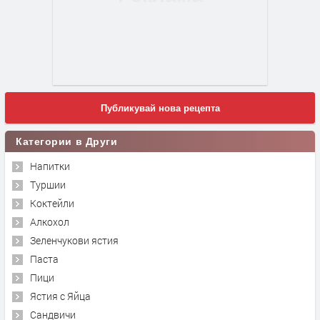
Публикувай нова рецепта
Категории в Други
Напитки
Туршии
Коктейли
Алкохол
Зеленчукови ястия
Паста
Пици
Ястия с Яйца
Сандвичи