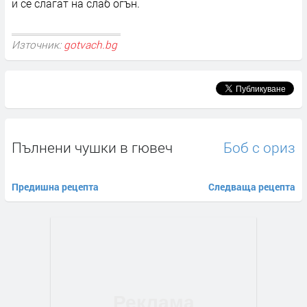
и се слагат на слаб огън.
Източник:
gotvach.bg
Пълнени чушки в гювеч
Боб с ориз
Предишна рецепта
Следваща рецепта