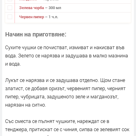
Зелева чорба
– 300 мл
Червен пипер
– 1 ч.л.
Начин на приготвяне
Сухите чушки се почистват, измиват и накисват във
вода. Зелето се нарязва и задушава в малко мазнина
и вода.
Лукът се нарязва и се задушава отделно. Щом стане
златист, се добавя оризът, червеният пипер, черният
пипер, чубрицата, задушеното зеле и магданозът,
нарязан на ситно.
Със сместа се пълнят чушките, нареждат се в
тенджера, притискат се с чиния, сипва се зелевият сок