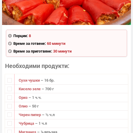
Порции:
8
Време за готвене:
60 минути
Време за приготвяне:
30 минути
Необходими продукти
Сухи чушки
– 16 бр.
Кисело зеле
– 700 г
Ориз
– 1 ч.ч.
Олио
– 50 г
Черен пипер
– ½ ч.л
Чубрица
– 1 ч.л
Магданоз
– ¼ връзка