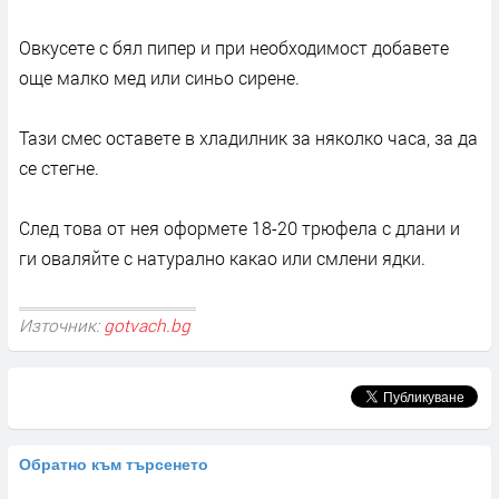
Овкусете с бял пипер и при необходимост добавете
още малко мед или синьо сирене.
Тази смес оставете в хладилник за няколко часа, за да
се стегне.
След това от нея оформете 18-20 трюфела с длани и
ги оваляйте с натурално какао или смлени ядки.
Източник:
gotvach.bg
Обратно към търсенето