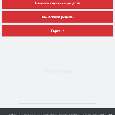
Няколко случайни рецепти
Виж всички рецепти
Търсене
Успешните хора правят това, което неуспешните не искат. Не