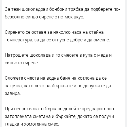
За тези шоколадови бонбони трябва да подберете по-
безсолно синьо сирене с по-мек вкус.
Сиренето се оставя за няколко часа на стайна
температура, за да се отпусне добре и да омекне.
Натрошете шоколада и го смесете в купа с меда и
синьото сирене.
Сложете сместа на водна баня на котлона да се
загрява, като леко разбърквате и не допускате да
завира.
При непрекъснато бъркане долейте предварително
затоплената сметана и бъркайте, докато се получи
гладка и хомогенна смес.