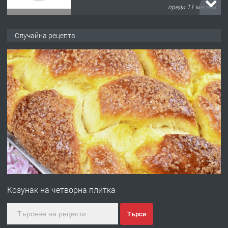
преди 11 месеца
ПРЕДЛАГА
Продава употребявани чисти и
Случайна рецепта
запазени матраци за спални.
преди 1 година
ПРЕДЛАГА
Работа за общи работници
преди 1 година
ПРЕДЛАГА
Първи поход "По стъпките на Ангел
Войвода"
Козунак на четворна плитка
преди 1 година
Търси