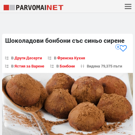
Шоколадови бонбони със синьо сирене
0
В
Други Десерти
В
Френска Кухня
В
Ястия за Варене
В
Бонбони
Видяна 79,375 пъти