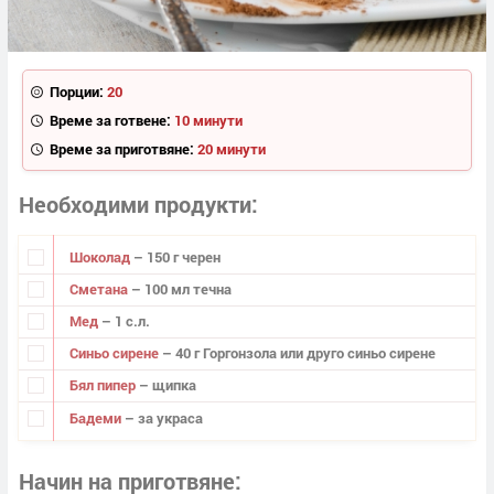
Порции:
20
Време за готвене:
10 минути
Време за приготвяне:
20 минути
Необходими продукти
Шоколад
– 150 г черен
Сметана
– 100 мл течна
Мед
– 1 с.л.
Синьо сирене
– 40 г Горгонзола или друго синьо сирене
Бял пипер
– щипка
Бадеми
– за украса
Начин на приготвяне