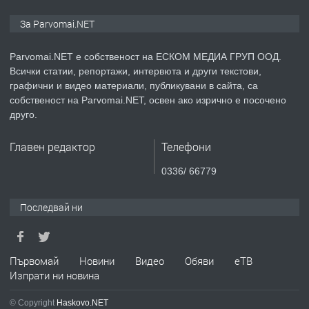
ПРЕДЛАГА
Монтажник на малки детайли за
За Parvomai.NET
медицинската индустрия
Parvomai.NET е собственост на ЕСКОМ МЕДИА ГРУП ООД.
Всички статии, репортажи, интервюта и други текстови,
преди 1 година
графични и видео материали, публикувани в сайта, са
собственост на Parvomai.NET, освен ако изрично е посочено
ПРЕДЛАГА
Уроци по Математика
друго.
Главен редактор
Телефони
преди 1 година
0336/ 66779
ПРЕДЛАГА
Продавам апартамент - гр.
Последвай ни
Първомай
преди 1 година
Първомай
Новини
Видео
Обяви
еТВ
Изпрати ни новина
ТЪРСИ
Търсим работник
© Copyright
Haskovo.NET