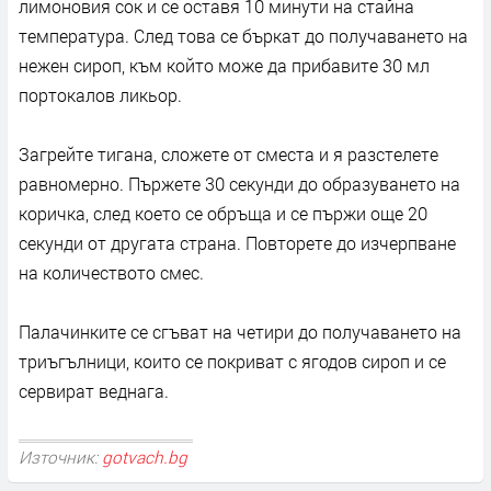
лимоновия сок и се оставя 10 минути на стайна
температура. След това се бъркат до получаването на
нежен сироп, към който може да прибавите 30 мл
портокалов ликьор.
Загрейте тигана, сложете от сместа и я разстелете
равномерно. Пържете 30 секунди до образуването на
коричка, след което се обръща и се пържи още 20
секунди от другата страна. Повторете до изчерпване
на количеството смес.
Палачинките се сгъват на четири до получаването на
триъгълници, които се покриват с ягодов сироп и се
сервират веднага.
Източник:
gotvach.bg