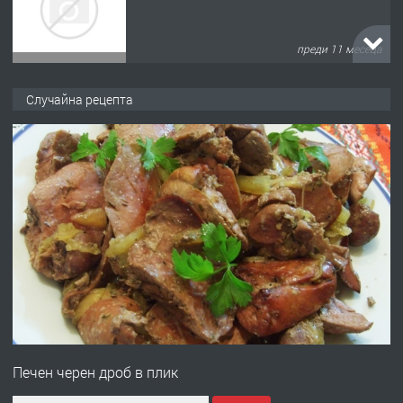
преди 11 месеца
ПРЕДЛАГА
Продава употребявани чисти и
Случайна рецепта
запазени матраци за спални.
преди 1 година
ПРЕДЛАГА
Работа за общи работници
преди 1 година
ПРЕДЛАГА
Първи поход "По стъпките на Ангел
Войвода"
Печен черен дроб в плик