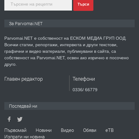
преди 1 година
Търси
ПРЕДЛАГА
Монтажник на малки детайли за
За Parvomai.NET
медицинската индустрия
Parvomai.NET е собственост на ЕСКОМ МЕДИА ГРУП ООД.
Всички статии, репортажи, интервюта и други текстови,
преди 1 година
графични и видео материали, публикувани в сайта, са
собственост на Parvomai.NET, освен ако изрично е посочено
ПРЕДЛАГА
Уроци по Математика
друго.
Главен редактор
Телефони
преди 1 година
0336/ 66779
ПРЕДЛАГА
Продавам апартамент - гр.
Последвай ни
Първомай
преди 1 година
Първомай
Новини
Видео
Обяви
еТВ
Изпрати ни новина