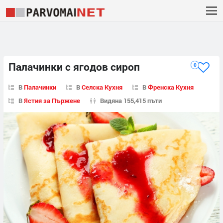
Палачинки с ягодов сироп
0
В
Палачинки
В
Селска Кухня
В
Френска Кухня
В
Ястия за Пържене
Видяна 155,415 пъти