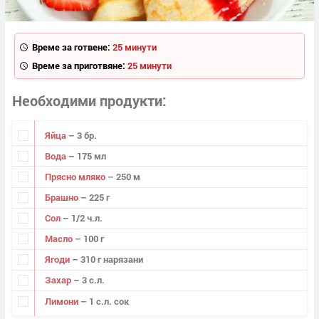
Време за готвене:
25 минути
Време за приготвяне:
25 минути
Необходими продукти
Яйца
– 3 бр.
Вода
– 175 мл
Прясно мляко
– 250 м
Брашно
– 225 г
Сол
– 1/2 ч.л.
Масло
– 100 г
Ягоди
– 310 г нарязани
Захар
– 3 с.л.
Лимони
– 1 с.л. сок