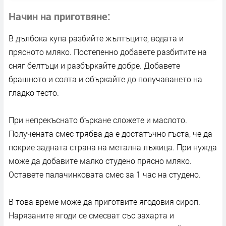
Начин на приготвяне
В дълбока купа разбийте жълтъците, водата и
прясното мляко. Постепенно добавете разбитите на
сняг белтъци и разбъркайте добре. Добавете
брашното и солта и объркайте до получаването на
гладко тесто.
При непрекъснато бъркане сложете и маслото.
Получената смес трябва да е достатъчно гъста, че да
покрие задната страна на метална лъжица. При нужда
може да добавите малко студено прясно мляко.
Оставете палачинковата смес за 1 час на студено.
В това време може да приготвите ягодовия сироп.
Нарязаните ягоди се смесват със захарта и