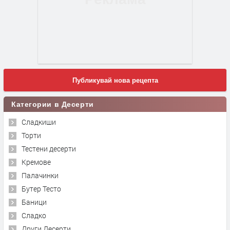
Публикувай нова рецепта
Категории в Десерти
Сладкиши
Торти
Тестени десерти
Кремове
Палачинки
Бутер Тесто
Баници
Сладко
Други Десерти