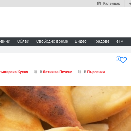
Календар
овини
Обяви
Свободно време
Видео
Градове
eTV
1
ългарска Кухня
В
Ястия за Печене
В
Пърленки