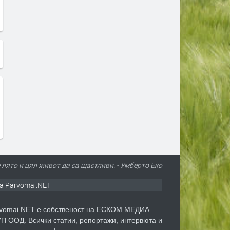
 лято и цял живот да са щастливи. - Умберто Еко
а Parvomai.NET
vomai.NET е собственост на ЕСКОМ МЕДИА
П ООД. Всички статии, репортажи, интервюта и