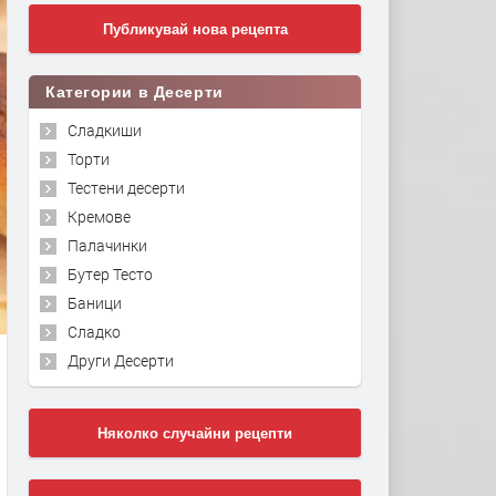
Публикувай нова рецепта
Категории в Десерти
Сладкиши
Торти
Тестени десерти
Кремове
Палачинки
Бутер Тесто
Баници
Сладко
Други Десерти
Няколко случайни рецепти