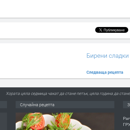
Бирени сладки
Следваща рецепта
Хората цяла седмица чакат да стане петък, цяла година да стане
Случайна рецепта
З
Par
ГРУ