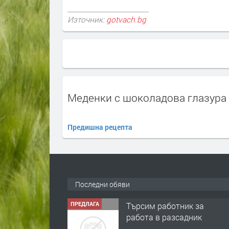
Източник:
gotvach.bg
Меденки с шоколадова глазура
Предишна рецепта
Последни обяви
ПРЕДЛАГА
Търсим работник за
работа в разсадник