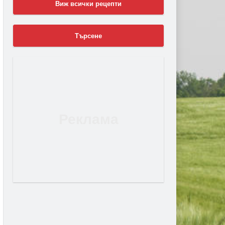
Виж всички рецепти
Търсене