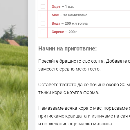
Оцет
– 1 с.л.
Мас
– за намазване
Вода
– 200 мл топла
Сирене
– 200 г
Начин на приготвяне
Пресейте брашното със солта. Добавете ол
замесете средно меко тесто.
Оставете тестото да се почине около 30 м
тънки кори с кръгла форма.
Намазваме всяка кора с мас, поръсваме 
притискаме краищата и изпичаме на сач о
и по-желание още малко мазнина.