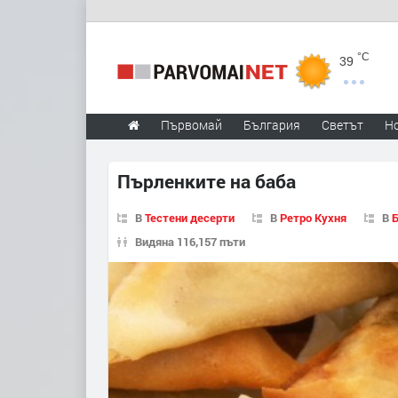
°C
39
Първомай
България
Светът
Н
Пърленките на баба
В
Тестени десерти
В
Ретро Кухня
В
Б
Видяна 116,157 пъти