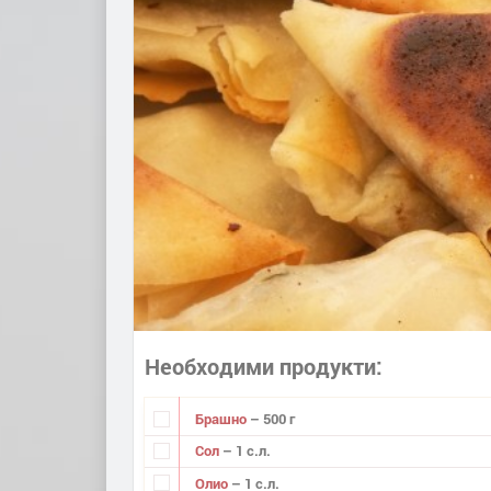
Необходими продукти
Брашно
– 500 г
Сол
– 1 с.л.
Олио
– 1 с.л.