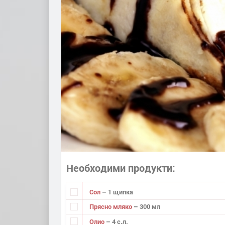
Необходими продукти
Сол
– 1 щипка
Прясно мляко
– 300 мл
Олио
– 4 с.л.