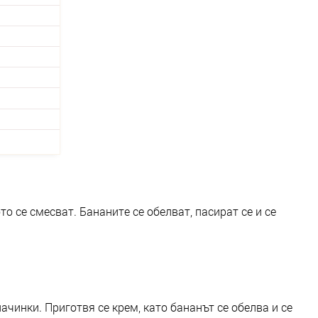
то се смесват. Бананите се обелват, пасират се и се
ачинки. Приготвя се крем, като бананът се обелва и се