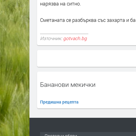
нарязва на ситно.
Сметаната се разбърква със захарта и ба
Източник:
gotvach.bg
Бананови мекички
Предишна рецепта
Последни обяви