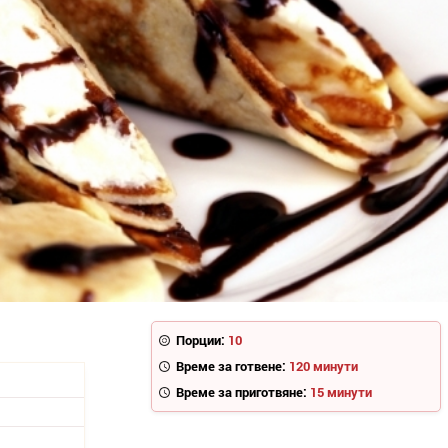
Порции:
10
Време за готвене:
120 минути
Време за приготвяне:
15 минути