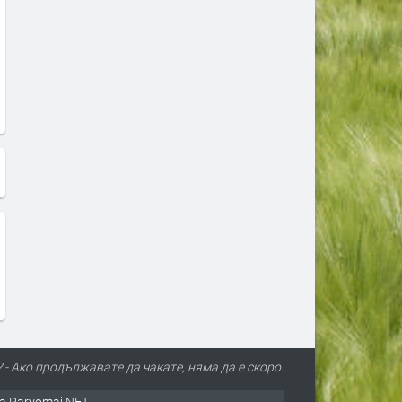
 - Ако продължавате да чакате, няма да е скоро.
а Parvomai.NET