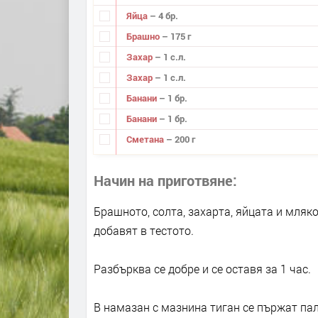
Яйца
– 4 бр.
Брашно
– 175 г
Захар
– 1 с.л.
Захар
– 1 с.л.
Банани
– 1 бр.
Банани
– 1 бр.
Сметана
– 200 г
Начин на приготвяне
Брашното, солта, захарта, яйцата и мляко
добавят в тестото.
Разбърква се добре и се оставя за 1 час.
В намазан с мазнина тиган се пържат пал