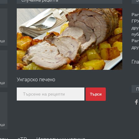
Par
ГРУ
дру
пуб
Par
еца
дру
Гл
Унгарско печено
еца
П
Търси
еца