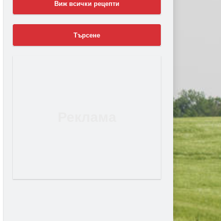
Виж всички рецепти
Търсене