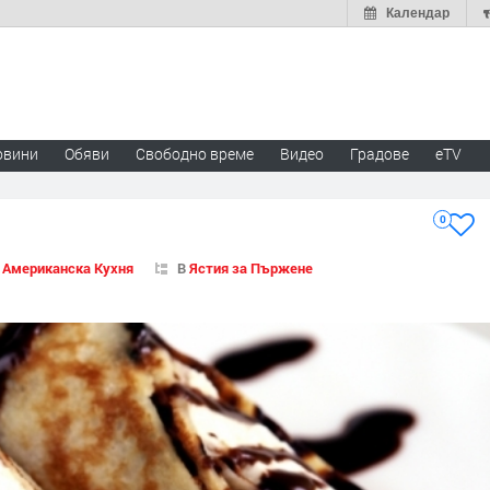
Календар
овини
Обяви
Свободно време
Видео
Градове
eTV
0
В
Американска Кухня
В
Ястия за Пържене