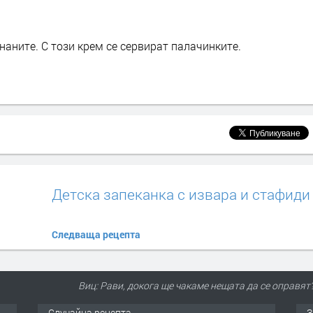
наните. С този крем се сервират палачинките.
Детска запеканка с извара и стафиди
Следваща рецепта
Виц: Рави, докога ще чакаме нещата да се оправят?
Случайна рецепта
З