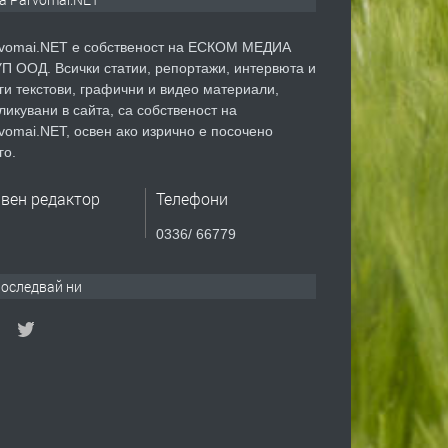
vomai.NET е собственост на ЕСКОМ МЕДИА
П ООД. Всички статии, репортажи, интервюта и
ги текстови, графични и видео материали,
ликувани в сайта, са собственост на
vomai.NET, освен ако изрично е посочено
го.
авен редактор
Телефони
0336/ 66779
оследвай ни