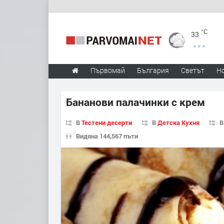
°C
33
Първомай
България
Светът
Н
Бананови палачинки с крем
В
Тестени десерти
В
Детска Кухня
Видяна 144,567 пъти