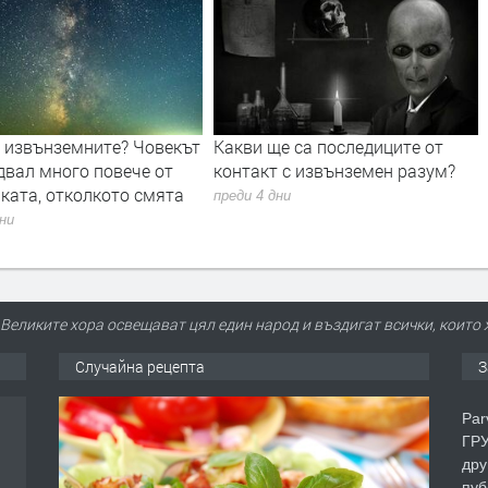
а извънземните? Човекът
Какви ще са последиците от
двал много повече от
контакт с извънземен разум?
ката, отколкото смята
преди 4 дни
дни
Великите хора освещават цял един народ и въздигат всички, които ж
Случайна рецепта
З
Par
ГРУ
дру
пуб