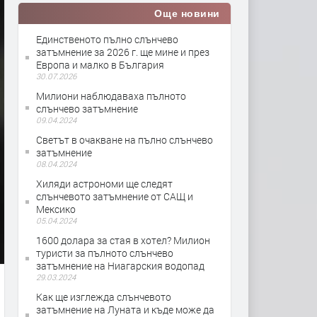
Още новини
Единственото пълно слънчево
затъмнение за 2026 г. ще мине и през
Европа и малко в България
30.07.2026
Милиони наблюдаваха пълното
слънчево затъмнение
09.04.2024
Светът в очакване на пълно слънчево
затъмнение
08.04.2024
Хиляди астрономи ще следят
слънчевото затъмнение от САЩ и
Мексико
05.04.2024
1600 долара за стая в хотел? Милион
туристи за пълното слънчево
затъмнение на Ниагарския водопад
29.03.2024
Как ще изглежда слънчевото
затъмнение на Луната и къде може да