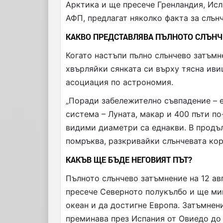
Арктика и ще пресече Гренландия, Исл
АФП, предлагат няколко факта за слън
КАКВО ПРЕДСТАВЛЯВА ПЪЛНОТО СЛЪНЧ
Когато настъпи пълно слънчево затъмн
хвърляйки сянката си върху тясна иви
асоциация по астрономия.
„Поради забележително съвпадение – 
система – Луната, макар и 400 пъти по
видими диаметри са еднакви. В продъ
помръква, разкривайки слънчевата кор
КАКЪВ ЩЕ БЪДЕ НЕГОВИЯТ ПЪТ?
Пълното слънчево затъмнение на 12 авг
пресече Северното полукълбо и ще ми
океан и да достигне Европа. Затъмнен
преминава през Испания от Овиедо до 