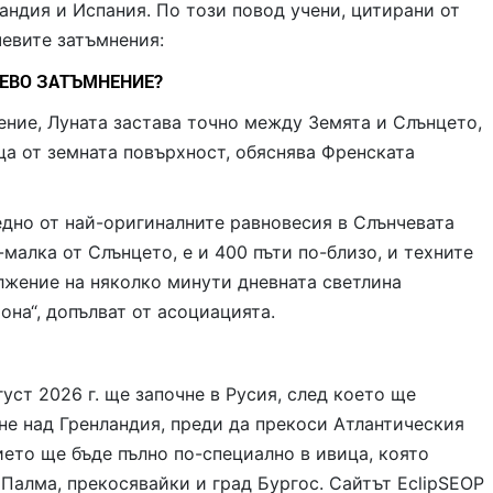
андия и Испания. По този повод учени, цитирани от
чевите затъмнения:
ЕВО ЗАТЪМНЕНИЕ?
ение, Луната застава точно между Земята и Слънцето,
ца от земната повърхност, обяснява Френската
едно от най-оригиналните равновесия в Слънчевата
-малка от Слънцето, е и 400 пъти по-близо, и техните
лжение на няколко минути дневната светлина
она“, допълват от асоциацията.
уст 2026 г. ще започне в Русия, след което ще
не над Гренландия, преди да прекоси Атлантическия
ието ще бъде пълно по-специално в ивица, която
Палма, прекосявайки и град Бургос. Сайтът EclipSEOP