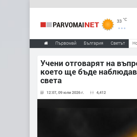
°C
33
Първомай
България
Светът
Н
Учени отговарят на въпр
което ще бъде наблюдава
света
12:07, 09 юли 2026 г.
4,412