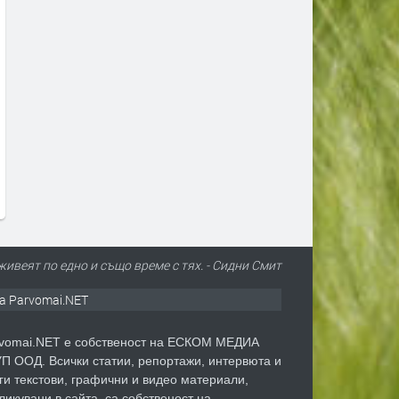
Единственото пълно слънчево
Защо комарите хапят едн
затъмнение за 2026 г. ще мине
повече от други? Отговор
и през Европа и малко в
в „сладката кръв“
България
преди 1 седмица
преди 1 седмица
ивеят по едно и също време с тях. - Сидни Смит
а Parvomai.NET
vomai.NET е собственост на ЕСКОМ МЕДИА
П ООД. Всички статии, репортажи, интервюта и
ги текстови, графични и видео материали,
ликувани в сайта, са собственост на