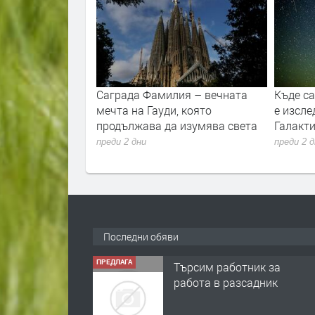
вността и
Саграда Фамилия – вечната
Къде с
то
мечта на Гауди, която
е изсле
продължава да изумява света
Галакти
преди 2 дни
преди 2 
Последни обяви
ПРЕДЛАГА
Търсим работник за
работа в разсадник