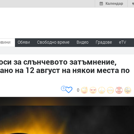
Календар
овини
Обяви
Свободно време
Видео
Градове
eTV
оси за слънчевото затъмнение,
но на 12 август на някои места по
0
0