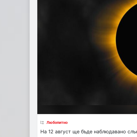
Любопитно
На 12 август ще бъде наблюдавано слъ