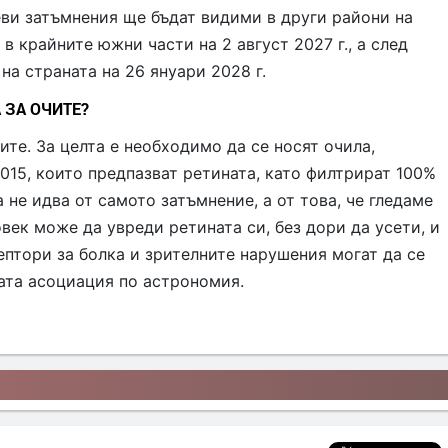
еви затъмнения ще бъдат видими в други райони на
в крайните южни части на 2 август 2027 г., а след
на страната на 26 януари 2028 г.
 ЗА ОЧИТЕ?
ите. За целта е необходимо да се носят очила,
2015, които предпазват ретината, като филтрират 100%
 не идва от самото затъмнение, а от това, че гледаме
век може да увреди ретината си, без дори да усети, и
ептори за болка и зрителните нарушения могат да се
ката асоциация по астрономия.