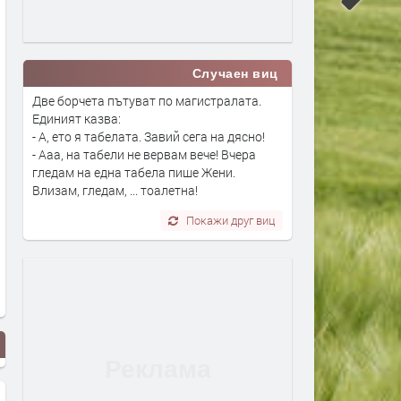
Случаен виц
Две борчета пътуват по магистралата.
Единият казва:
- А, ето я табелата. Завий сега на дясно!
- Ааа, на табели не вервам вече! Вчера
гледам на една табела пише Жени.
Влизам, гледам, ... тоалетна!
Покажи друг виц