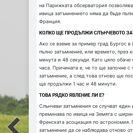
на Парижката обсерватория позволява 
ивица затъмнението няма да бъде пълн
Франция.
КОЛКО ЩЕ ПРОДЪЛЖИ СЛЪНЧЕВОТО З
Ако се вземе за пример град Бургос в
пълно затъмнение, или времето, през 
минута и 48 секунди. Като цяло обаче
часа. Причината е, че то ще започне 
затъмнение, а след това отново ще по
ще продължи 1 час и 48 минути.
ТОВА РЯДКО ЯВЛЕНИЕ ЛИ Е?
Слънчеви затъмнения се случват един 
преминава по ивица на Земята с шири
Френската асоциация по астрономия. 
затъмнение да се наблюдава отново от