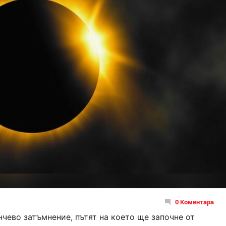
0 Коментара
нчево затъмнение, пътят на което ще започне от