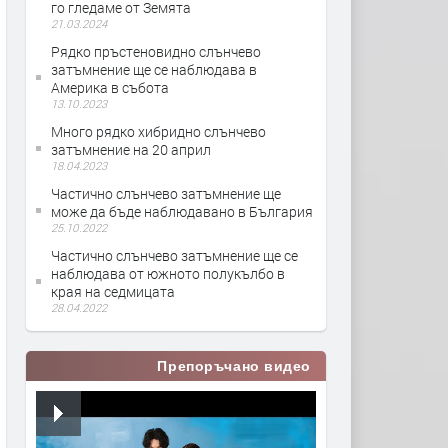
го гледаме от Земята
21.03.2024
Рядко пръстеновидно слънчево
затъмнение ще се наблюдава в
Америка в събота
13.10.2023
Много рядко хибридно слънчево
затъмнение на 20 април
18.04.2023
Частично слънчево затъмнение ще
може да бъде наблюдавано в България
25.10.2022
Частично слънчево затъмнение ще се
наблюдава от южното полукълбо в
края на седмицата
28.04.2022
Препоръчано видео