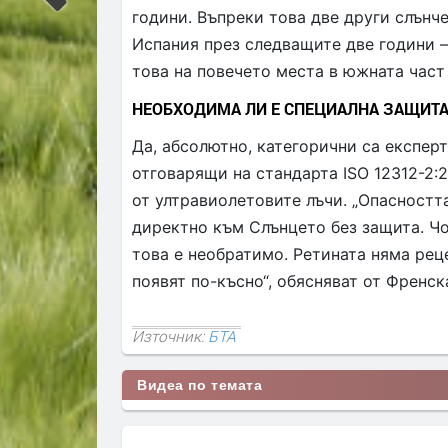
години. Въпреки това две други слънч
Испания през следващите две години – 
това на повечето места в южната част 
НЕОБХОДИМА ЛИ Е СПЕЦИАЛНА ЗАЩИТА
Да, абсолютно, категорични са експерт
отговарящи на стандарта ISO 12312-2:
от ултравиолетовите лъчи. „Опасността
директно към Слънцето без защита. Чо
това е необратимо. Ретината няма рец
появят по-късно“, обясняват от Френс
Източник:
БТА
Видеа по темата