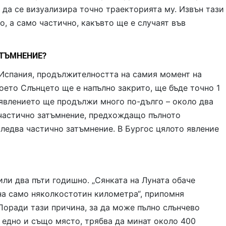
да се визуализира точно траекторията му. Извън тази
о, а само частично, какъвто ще е случаят във
АТЪМНЕНИЕ?
 Испания, продължителността на самия момент на
което Слънцето ще е напълно закрито, ще бъде точно 1
 явлението ще продължи много по-дълго – около два
с частично затъмнение, предхождащо пълното
следва частично затъмнение. В Бургос цялото явление
или два пъти годишно. „Сянката на Луната обаче
на само няколкостотин километра“, припомня
Поради тази причина, за да може пълно слънчево
 едно и също място, трябва да минат около 400