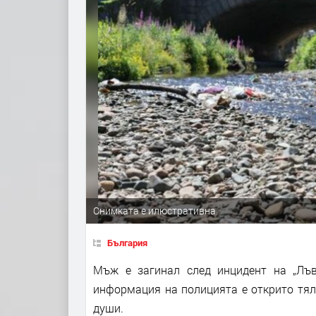
Снимката е илюстративна
България
Мъж е загинал след инцидент на „Лъ
информация на полицията е открито тял
души.