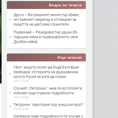
Видеа по темата
Други – Вътрешният министър обяви,
че главният секретар е отговорен за
смъртта на шестима служители
Първомай – Рецидивистка удуши 85-
годишна жена в първомайското село
Дълбок извор
Още новини
Убит, защото искал да бъде България
свободна: Историята на държавника,
когото Русия не успя да сломи
03.07.2026
Случаят „Петрохан“: чака се аутопсията.
Излизат още странни подробности
04.02.2026
Петрохан: територия под чужд контрол?
04.02.2026
Излязоха нови подробности по случая с