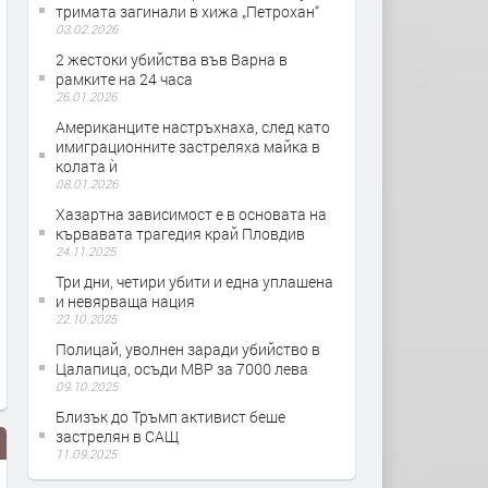
тримата загинали в хижа „Петрохан“
03.02.2026
2 жестоки убийства във Варна в
рамките на 24 часа
26.01.2026
Американците настръхнаха, след като
имиграционните застреляха майка в
колата ѝ
08.01.2026
Хазартна зависимост е в основата на
кървавата трагедия край Пловдив
24.11.2025
Три дни, четири убити и една уплашена
и невярваща нация
22.10.2025
Полицай, уволнен заради убийство в
Цалапица, осъди МВР за 7000 лева
09.10.2025
Близък до Тръмп активист беше
застрелян в САЩ
11.09.2025