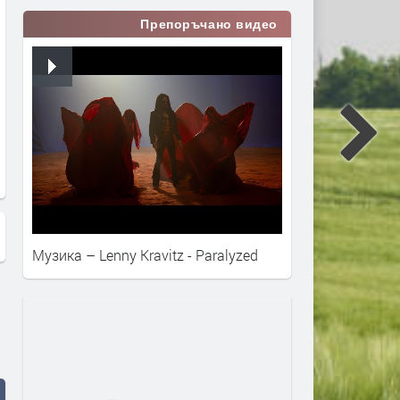
Препоръчано видео
Умишлено убийство разследва
Задържаха двама мъже 
смолянската полиция,
убийството на 53-годишн
намереният в гората край
Валентина Христозова от
Турян мъж бил удушен
Харманли
Музика – Lenny Kravitz - Paralyzed