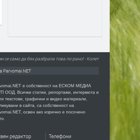
българската зона на Черно
море. Какво значи това
преди 14 часа
 се само да бях разбрала това по-рано! - Колет
а Parvomai.NET
vomai.NET е собственост на ЕСКОМ МЕДИА
П ООД. Всички статии, репортажи, интервюта и
ги текстови, графични и видео материали,
ликувани в сайта, са собственост на
vomai.NET, освен ако изрично е посочено
го.
авен редактор
Телефони