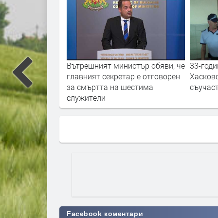
еде до двойна
Вътрешният министър обяви, че
33-год
рово?
главният секретар е отговорен
Хасков
за смъртта на шестима
съучаст
служители
Facebook коментари