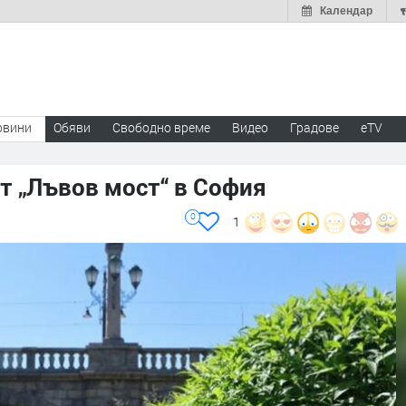
Календар
овини
Обяви
Свободно време
Видео
Градове
eTV
т „Лъвов мост“ в София
0
1