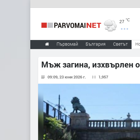
°C
27
Първомай
България
Светът
Н
Мъж загина, изхвърлен о
09:09, 23 юни 2026 г.
1,957