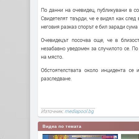
По данни на очевидец, публикувани в с
Свидетелят твърди, че е видял как след
неговия разказ спорът е бил заради сума 
Очевидецът посочва още, че в близос
незабавно уведомен за случилото се. П
на място.
Обстоятелствата около инцидента се 
разследване.
Източник:
mediapool.bg
Видеа по темата