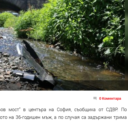
0 Коментара
вов мост“ в центъра на София, съобщиха от СДВР. По
ото на 36-годишен мъж, а по случая са задържани трима