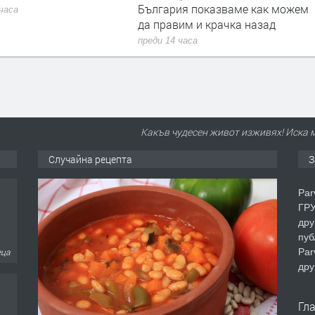
България показваме как можем
 часа
да правим и крачка назад
преди 14 часа
Какъв чудесен живот изживях! Иска ми
Случайна рецепта
З
Par
ГРУ
дру
пуб
Par
еца
дру
Гл