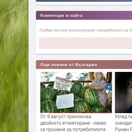
Коментари в сайта
Трябва да сте регистриран потребител за 
Още новини от България
та ще провeрява
От 9 август приключва
Млад п
фликт на
двойното етикетиране - какво
сканда
се променя за потребителите
Румен 