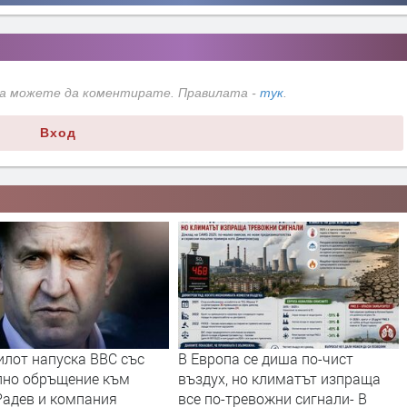
да можете да коментирате. Правилата -
тук
.
Вход
илот напуска ВВС със
В Европа се диша по-чист
лно обръщение към
въздух, но климатът изпраща
Радев и компания
все по-тревожни сигнали- В