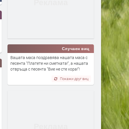
Случаен виц
Вашата маса поздравява нашата маса с
песента "Платете ни сметката!", a нашата
отвръща с песента "Вие не сте хора!"!
Покажи друг виц
Турция взима 33% от
Първите бели щъркели в
проучванията за нефт и газ в
поеха на юг
блок „Хан Тервел“ в
преди 1 ден