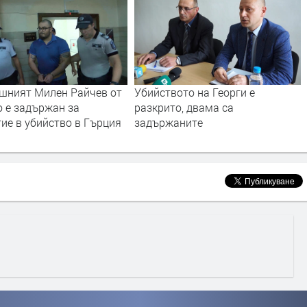
ишният Милен Райчев от
Убийството на Георги е
о е задържан за
разкрито, двама са
ие в убийство в Гърция
задържаните