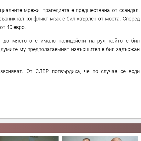
оциалните мрежи, трагедията е предшествана от скандал.
 възникнал конфликт мъж е бил хвърлен от моста. Според
от 40 евро.
т до мястото е имало полицейски патрул, който е бил
о думите му предполагаемият извършител е бил задържан
изясняват. От СДВР потвърдиха, че по случая се води