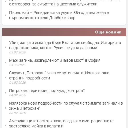
е отговорен за смъртта на шестима служители
Първомай – Рецидивистка удуши 85-годишна жена в
първомайското село Дълбок извор
Още новини
Убит, защото искал да бъде България свободна: Историята
на държавника, когото Русия не успя да сломи
03.07.2026
Мъж загина, изхвърлен от „Лъвов мост“ в София
23.06.2026
Случаят „Петрохан“: чака се аутопсията. Излизат още
странни подробности
04.02.2026
Петрохан: територия под чужд контрол?
04.02.2026
Излязоха нови подробности по случая с тримата загинали в
хижа „Петрохан“
03.02.2026
Американците настръхнаха, след като имиграционните
застреляха майка в колата ѝ