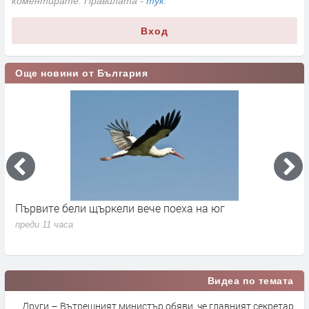
коментирате. Правилата -
тук
.
Вход
Още новини от България
Първите бели щъркели вече поеха на юг
С
н
преди 11 часа
п
Видеа по темата
Други – Вътрешният министър обяви, че главният секретар