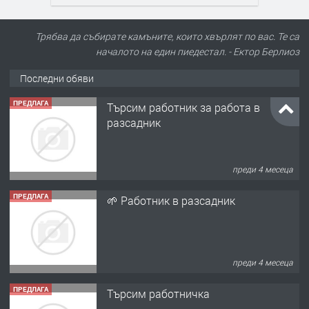
Трябва да събирате камъните, които хвърлят по вас. Те са
началото на един пиедестал. - Ектор Берлиоз
Последни обяви
ПРЕДЛАГА
Търсим работник за работа в
разсадник
преди 4 месеца
ПРЕДЛАГА
🌱 Работник в разсадник
преди 4 месеца
ПРЕДЛАГА
Търсим работничка