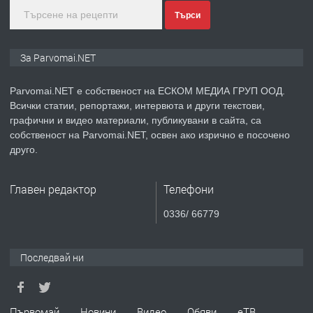
Търси
преди 1 година
ПРЕДЛАГА
Монтажник на малки детайли за
За Parvomai.NET
медицинската индустрия
Parvomai.NET е собственост на ЕСКОМ МЕДИА ГРУП ООД.
Всички статии, репортажи, интервюта и други текстови,
преди 1 година
графични и видео материали, публикувани в сайта, са
собственост на Parvomai.NET, освен ако изрично е посочено
ПРЕДЛАГА
Уроци по Математика
друго.
Главен редактор
Телефони
преди 1 година
0336/ 66779
ПРЕДЛАГА
Продавам апартамент - гр.
Първомай
Последвай ни
преди 1 година
Първомай
Новини
Видео
Обяви
еТВ