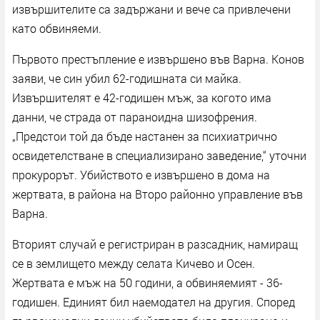
извършителите са задържани и вече са привлечени
като обвиняеми.
Първото престъпление е извършено във Варна. Конов
заяви, че син убил 62-годишната си майка.
Извършителят е 42-годишен мъж, за когото има
данни, че страда от параноидна шизофрения.
„Предстои той да бъде настанен за психиатрично
освидетелстване в специализирано заведение,“ уточни
прокурорът. Убийството е извършено в дома на
жертвата, в района на Второ районно управление във
Варна.
Вторият случай е регистриран в разсадник, намиращ
се в землището между селата Кичево и Осен.
Жертвата е мъж на 50 години, а обвиняемият - 36-
годишен. Единият бил наемодател на другия. Според