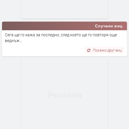
Случаен виц
Сега ще го кажа за последно, след което ще го повторя още
веднъж...
Покажи друг виц