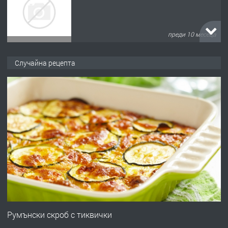
преди 10 месеца
ПРЕДЛАГА
Продава употребявани чисти и
Случайна рецепта
запазени матраци за спални.
преди 1 година
ПРЕДЛАГА
Работа за общи работници
преди 1 година
ПРЕДЛАГА
Първи поход "По стъпките на Ангел
Войвода"
Румънски скроб с тиквички