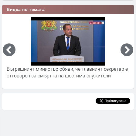
Видеа по темата
Вътрешният министър обяви, че главният секретар е
3
отговорен за смъртта на шестима служители
з