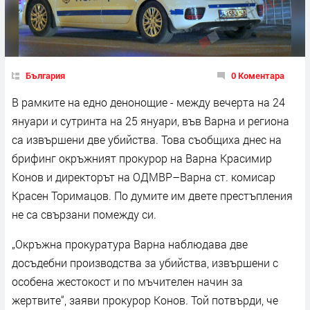
България
0 Коментара
В рамките на едно денонощие - между вечерта на 24
януари и сутринта на 25 януари, във Варна и региона
са извършени две убийства. Това съобщиха днес на
брифинг окръжният прокурор на Варна Красимир
Конов и директорът на ОДМВР–Варна ст. комисар
Красен Торимацов. По думите им двете престъпления
не са свързани помежду си.
„Окръжна прокуратура Варна наблюдава две
досъдебни производства за убийства, извършени с
особена жестокост и по мъчителен начин за
жертвите“, заяви прокурор Конов. Той потвърди, че