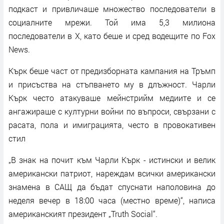
подкаст и привличаше множество последователи в
социалните мрежи. Toй има 5,3 милиона
последователи в Х, като беше и сред водещите по Fox
News.
Кърк беше част от предизборната кампания на Тръмп
и присъства на стъпването му в длъжност. Чарли
Кърк често атакуваше мейнстрийм медиите и се
ангажираше с културни войни по въпроси, свързани с
расата, пола и имиграцията, често в провокативен
стил
„В знак на почит към Чарли Кърк - истински и велик
американски патриот, нареждам всички американски
знамена в САЩ да бъдат спуснати наполовина до
неделя вечер в 18:00 часа (местно време)“, написа
американският президент „Truth Social“.