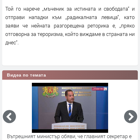
Той го нарече „мъченик за истината и свободата“ и
отправи нападки към „радикалната левица“, като
заяви че нейната разгорещена реторика е, „пряко
отговорна за тероризма, който виждаме в страната ни
днес“.
Видеа по темата
Вътрешният министър обяви, че главният секретар е
"