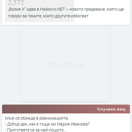
2,572
„Визия Х“ идва в Haskovo.NET – новото предаване, което ще
говори за темите, които другите избягват
Случаен виц
Мъж се обажда в реанимацията:
- Добър ден, как е тъща ми Мария Иванова?
- Пригответе се за най-лошото...