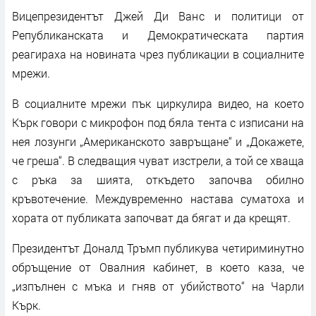
Вицепрезидентът Джей Ди Ванс и политици от
Републиканската и Демократическата партия
реагираха на новината чрез публикации в социалните
мрежи.
В социалните мрежи пък циркулира видео, на което
Кърк говори с микрофон под бяла тента с изписани на
нея лозунги „Американското завръщане“ и „Докажете,
че греша“. В следващия чуват изстрели, а той се хваща
с ръка за шията, откъдето започва обилно
кръвотечение. Междувременно настава суматоха и
хората от публиката започват да бягат и да крещят.
Президентът Доналд Тръмп публикува четириминутно
обръщение от Овалния кабинет, в което каза, че
„изпълнен с мъка и гняв от убийството“ на Чарли
Кърк.