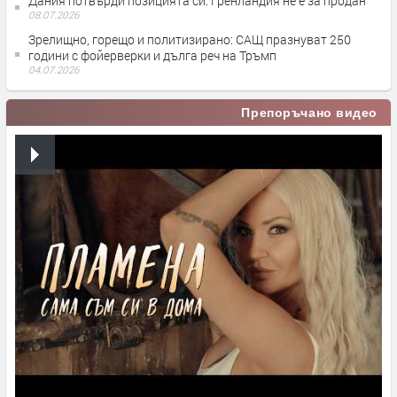
Дания потвърди позицията си: Гренландия не е за продан
08.07.2026
Зрелищно, горещо и политизирано: САЩ празнуват 250
години с фойерверки и дълга реч на Тръмп
04.07.2026
Препоръчано видео