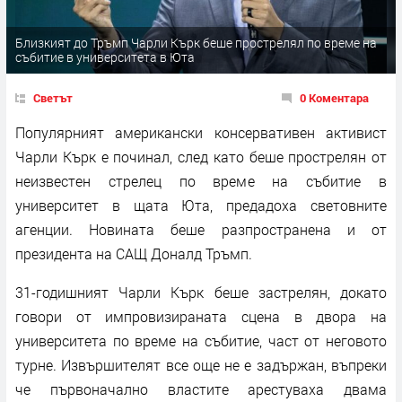
Близкият до Тръмп Чарли Кърк беше прострелял по време на
събитие в университета в Юта
Светът
0 Коментара
Популярният американски консервативен активист
Чарли Кърк е починал, след като беше прострелян от
неизвестен стрелец по време на събитие в
университет в щата Юта, предадоха световните
агенции. Новината беше разпространена и от
президента на САЩ Доналд Тръмп.
31-годишният Чарли Кърк беше застрелян, докато
говори от импровизираната сцена в двора на
университета по време на събитие, част от неговото
турне. Извършителят все още не е задържан, въпреки
че първоначално властите арестуваха двама