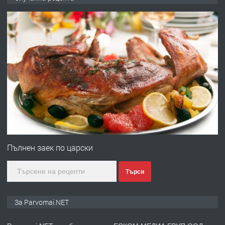
запазени матраци за спални.
преди 1 година
ПРЕДЛАГА
Работа за общи работници
преди 1 година
ПРЕДЛАГА
Първи поход "По стъпките на Ангел
Войвода"
Пълнен заек по царски
Търси
преди 1 година
ПРЕДЛАГА
Монтажник на малки детайли за
За Parvomai.NET
медицинската индустрия