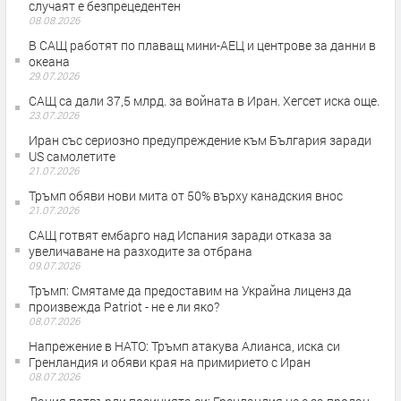
случаят е безпрецедентен
08.08.2026
В САЩ работят по плаващ мини-АЕЦ и центрове за данни в
океана
29.07.2026
САЩ са дали 37,5 млрд. за войната в Иран. Хегсет иска още.
23.07.2026
Иран със сериозно предупреждение към България заради
US самолетите
21.07.2026
Тръмп обяви нови мита от 50% върху канадския внос
21.07.2026
САЩ готвят ембарго над Испания заради отказа за
увеличаване на разходите за отбрана
09.07.2026
Тръмп: Смятаме да предоставим на Украйна лиценз да
произвежда Patriot - не е ли яко?
08.07.2026
Напрежение в НАТО: Тръмп атакува Алианса, иска си
Гренландия и обяви края на примирието с Иран
08.07.2026