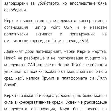
заподозрени за убийството, но впоследствие бяха
освободени.
Кърк е съосновател на младежката консервативна
организация Turning Point USA и е известен
политически активист и привърженик на
американския президент Тръмп, предаде БТА.
„Великият, дори легендарният, Чарли Кърк е мъртъв.
Никой не разбираше и не притежаваше сърцето на
младежта в САЩ повече от Чарли. Той беше обичан и
уважаван от всички, особено от мен, а сега вече не е
сред нас“, написа Тръмп в платформата си „Truth
Social“.
Кърк не заемаше изборна длъжност, но беше мощна
сила в консервативните среди. Освен че ръководеше
младежката организация, Кърк беше водещ на