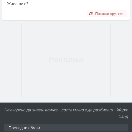
- Жива ли е?
Покажи друг виц
Не е нужно да знаеш всичко - достатъчно е да разбираш. - Жорж
Санд
Последни обяви