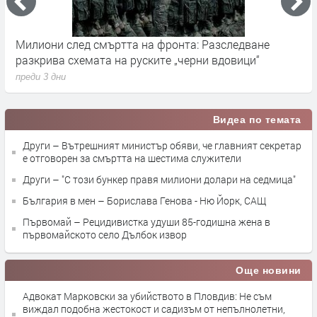
Милиони след смъртта на фронта: Разследване
Г
разкрива схемата на руските „черни вдовици“
в
преди 3 дни
п
Видеа по темата
Други – Вътрешният министър обяви, че главният секретар
е отговорен за смъртта на шестима служители
Други – "С този бункер правя милиони долари на седмица"
България в мен – Борислава Генова - Ню Йорк, САЩ
Първомай – Рецидивистка удуши 85-годишна жена в
първомайското село Дълбок извор
Още новини
Адвокат Марковски за убийството в Пловдив: Не съм
виждал подобна жестокост и садизъм от непълнолетни,