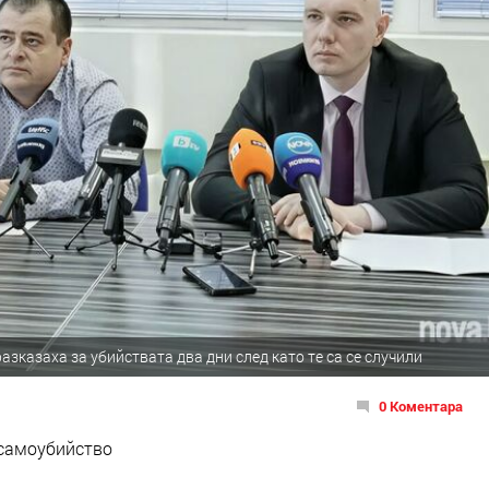
зказаха за убийствата два дни след като те са се случили
0 Коментара
 самоубийство