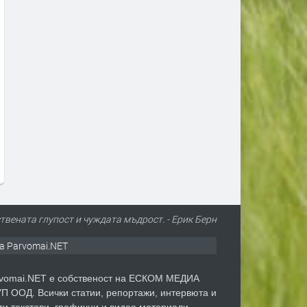
Първите бели щъркели вече
Сметната палата ще про
поеха на юг
Пеевски за конфликт на
интереси
преди 1 ден
преди 1 ден
ствената глупост и чуждата мъдрост. - Ерик Берн
а Parvomai.NET
vomai.NET е собственост на ЕСКОМ МЕДИА
П ООД. Всички статии, репортажи, интервюта и