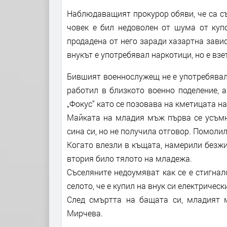
Наблюдаващият прокурор обяви, че са съ
човек е бил недоволен от шума от купо
продадена от него заради хазартна зави
внукът е употребявал наркотици, но е взе
Бившият военнослужещ не е употребявал 
работил в близкото военно поделение, 
„Фокус“ като се позовава на кметицата н
Майката на младия мъж първа се усъмни
сина си, но не получила отговор. Помолил
Когато влезли в къщата, намерили безжи
втория било тялото на младежа.
Съселяните недоумяват как се е стигнал
селото, че е купил на внук си електрическ
След смъртта на бащата си, младият 
Мирчева.