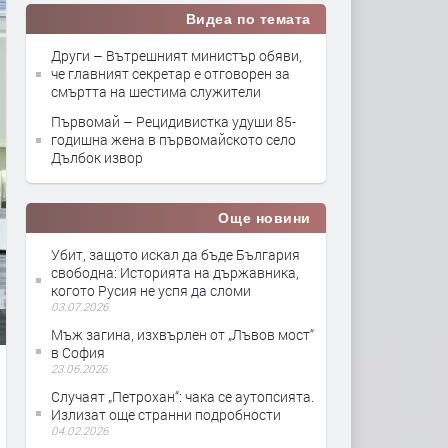
Видеа по темата
Други – Вътрешният министър обяви,
че главният секретар е отговорен за
смъртта на шестима служители
Първомай – Рецидивистка удуши 85-
годишна жена в първомайското село
Дълбок извор
Още новини
Убит, защото искал да бъде България
свободна: Историята на държавника,
когото Русия не успя да сломи
03.07.2026
Мъж загина, изхвърлен от „Лъвов мост“
в София
23.06.2026
Случаят „Петрохан“: чака се аутопсията.
Излизат още странни подробности
04.02.2026