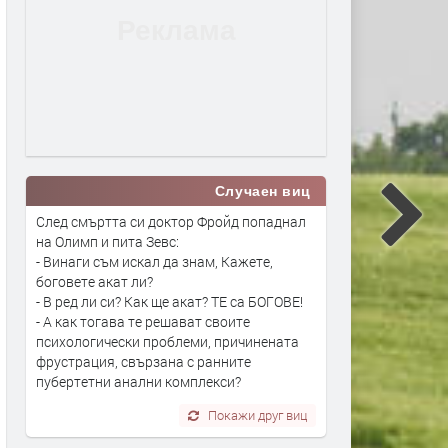
Случаен виц
След смъртта си доктор Фройд попаднал
на Олимп и пита Зевс:
- Винаги съм искал да знам, Кажете,
боговете акат ли?
- В ред ли си? Как ще акат? ТЕ са БОГОВЕ!
- А как тогава те решават своите
психологически проблеми, причинената
фрустрация, свързана с ранните
пубертетни анални комплекси?
Покажи друг виц