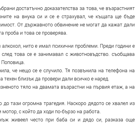
брани достатъчно доказателства за това, че възрастният
ните на внука си и се е страхувал, че къщата ще бъде
симост. От държавното обвинение не могат да кажат дали
та проба и това се проверява.
алкохол, нито е имал психични проблеми. Преди години е
а след това се е занимавал с животновъдство. съобщава
а Поповица.
ла, че нещо се е случило. Тя позвънила на телефона на
а техен близък да провери дали всичко е наред.
зненото тяло на двамата възрастни на първия етаж, а на
о до тази огромна трагедия. Наскоро дядото се хвалел из
и мотор, с който да ходи по-бързо на работа.
мъж живеел често при баба си и дядо си, разказа още