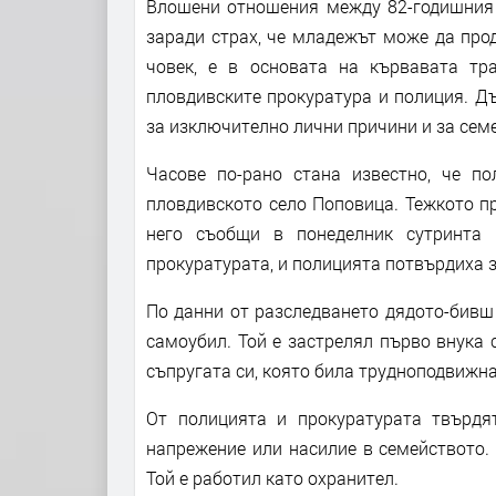
Влошени отношения между 82-годишния 
заради страх, че младежът може да про
човек, е в основата на кървавата тр
пловдивските прокуратура и полиция. Дъ
за изключително лични причини и за сем
Часове по-рано стана известно, че п
пловдивското село Поповица. Тежкото пр
него съобщи в понеделник сутринта 
прокуратурата, и полицията потвърдиха з
По данни от разследването дядото-бивш в
самоубил. Той е застрелял първо внука 
съпругата си, която била трудноподвижна 
От полицията и прокуратурата твърдя
напрежение или насилие в семейството. 
Той е работил като охранител.