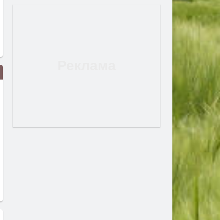
Задържаха двама мъже за
Делото за убийството на
убийството на 53-годишната
тръгна за втори път в
Валентина Христозова от
хасковския окръжен съд
Харманли