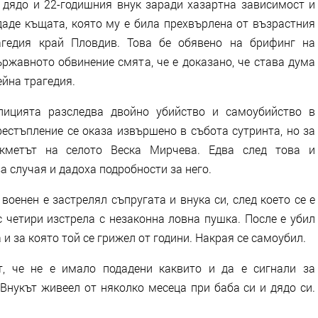
дядо и 22-годишния внук заради хазартна зависимост и
даде къщата, която му е била прехвърлена от възрастния
агедия край Пловдив. Това бе обявено на брифинг на
ржавното обвинение смята, че е доказано, че става дума
ейна трагедия.
олицията разследва двойно убийство и самоубийство в
естъпление се оказа извършено в събота сутринта, но за
кметът на селото Веска Мирчева. Едва след това и
а случая и дадоха подробности за него.
оенен е застрелял съпругата и внука си, след което се е
с четири изстрела с незаконна ловна пушка. После е убил
и за която той се грижел от години. Накрая се самоубил.
т, че не е имало подадени каквито и да е сигнали за
Внукът живеел от няколко месеца при баба си и дядо си.