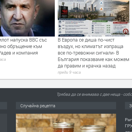
а се диша по-чист
Турция взима 33% от
, но климатът изпраща
проучванията за нефт и газ в
тревожни сигнали- В
блок „Хан Тервел“ в
ия показваме как можем
българската зона на Черно
им и крачка назад
море. Какво значи това
часа
преди 9 часа
Трябва да се внимава с две неща - соб
Случайна рецепта
З
Par
ГРУ