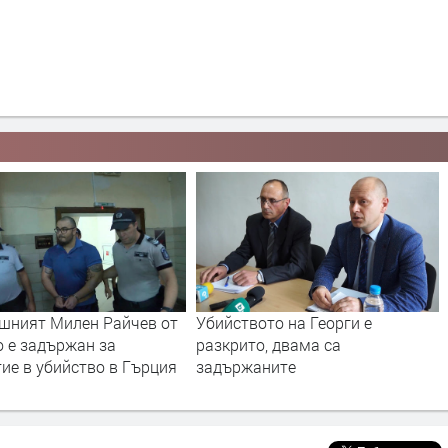
ото на Георги е
Умишлено убийство разследва
о, двама са
смолянската полиция,
аните
намереният в гората край
Турян мъж бил удушен