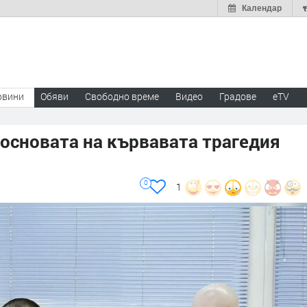
Календар
овини
Обяви
Свободно време
Видео
Градове
eTV
 основата на кървавата трагедия
0
1