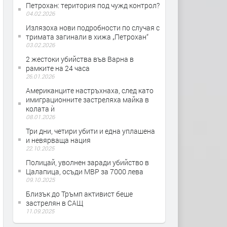
Петрохан: територия под чужд контрол?
04.02.2026
Излязоха нови подробности по случая с
тримата загинали в хижа „Петрохан“
03.02.2026
2 жестоки убийства във Варна в
рамките на 24 часа
26.01.2026
Американците настръхнаха, след като
имиграционните застреляха майка в
колата ѝ
08.01.2026
Три дни, четири убити и една уплашена
и невярваща нация
22.10.2025
Полицай, уволнен заради убийство в
Цалапица, осъди МВР за 7000 лева
09.10.2025
Близък до Тръмп активист беше
застрелян в САЩ
11.09.2025