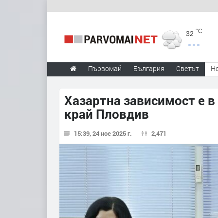
°C
32
Първомай
България
Светът
Н
Хазартна зависимост е в
край Пловдив
15:39, 24 ное 2025 г.
2,471