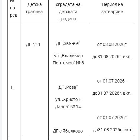
№
Детска
сградата на
Период на
по
градина
детската
затваряне
ред
градина
ДГ „Звънче”
ДГ № 1
от 03.08.2026г.
ул. „Владимир
до31.08.2026г. вкл.
Поптомов” № 8
от 01.07.2026г.
1.
ДГ „Роза”
до31.07.2026г. вкл.
ул. „Христо Г.
Данов” № 14
от 01.07.2026г.
до31.08.2026г. вкл.
ДГ с.Ябълково