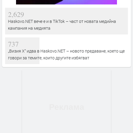
2,629
Haskovo.NET вече е и в TikTok – част от новата медийна
кампания на медията
737
„Визия Х“ идва в Haskovo.NET – новото предаване, което ще
говори за темите, които другите избягват