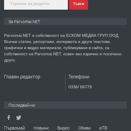
Търси
преди 1 година
ПРЕДЛАГА
Монтажник на малки детайли за
За Parvomai.NET
медицинската индустрия
Parvomai.NET е собственост на ЕСКОМ МЕДИА ГРУП ООД.
Всички статии, репортажи, интервюта и други текстови,
преди 1 година
графични и видео материали, публикувани в сайта, са
собственост на Parvomai.NET, освен ако изрично е посочено
ПРЕДЛАГА
Уроци по Математика
друго.
Главен редактор
Телефони
преди 1 година
0336/ 66779
ПРЕДЛАГА
Продавам апартамент - гр.
Първомай
Последвай ни
преди 1 година
Първомай
Новини
Видео
Обяви
еТВ