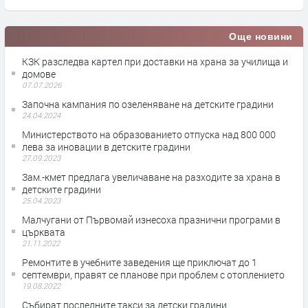
Още новини
КЗК разследва картел при доставки на храна за училища и
домове
07.07.2026
Започна кампания по озеленяване на детските градини
24.04.2024
Министерството на образованието отпуска над 800 000
лева за иновации в детските градини
27.09.2023
Зам.-кмет предлага увеличаване на разходите за храна в
детските градини
25.04.2023
Малчугани от Първомай изнесоха празнични програми в
църквата
21.11.2022
Ремонтите в учебните заведения ще приключат до 1
септември, правят се планове при проблем с отоплението
19.08.2022
Събират последните такси за детски градини