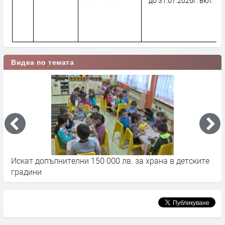
до 31.07.2026г. вкл.
Видеа по темата
т
Искат допълнителни 150 000 лв. за храна в детските
П
градини
д