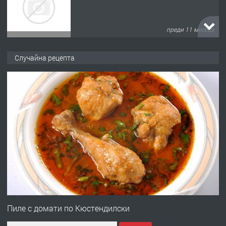
преди 11 месеца
ПРЕДЛАГА
Продава употребявани чисти и
Случайна рецепта
запазени матраци за спални.
преди 1 година
ПРЕДЛАГА
Работа за общи работници
преди 1 година
ПРЕДЛАГА
Първи поход "По стъпките на Ангел
Войвода"
Пиле с домати по Кюстендилски