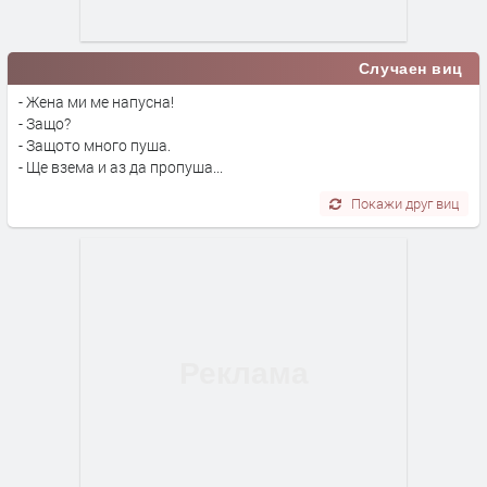
Случаен виц
- Жена ми ме напусна!
- Защо?
- Защото много пуша.
- Ще взема и аз да пропуша...
Покажи друг виц