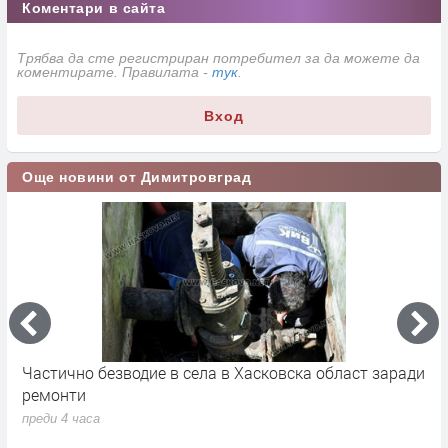
Коментари в сайта
Трябва да сте регистриран потребител за да можете да
коментирате. Правилата -
тук
.
Вход
Още новини от Димитровград
Частично безводие в села в Хасковска област заради
Ж
ремонти
з
преди 4 часа
п