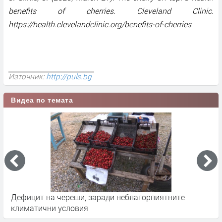
benefits of cherries. Cleveland Clinic.
https://health.clevelandclinic.org/benefits-of-cherries
Източник:
http://puls.bg
Видеа по темата
Дефицит на череши, заради неблагорпиятните
Ч
климатични условия
а