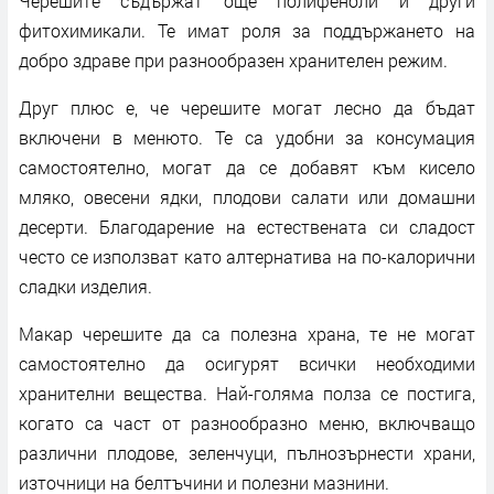
Черешите съдържат още полифеноли и други
фитохимикали. Те имат роля за поддържането на
добро здраве при разнообразен хранителен режим.
Друг плюс е, че черешите могат лесно да бъдат
включени в менюто. Те са удобни за консумация
самостоятелно, могат да се добавят към кисело
мляко, овесени ядки, плодови салати или домашни
десерти. Благодарение на естествената си сладост
често се използват като алтернатива на по-калорични
сладки изделия.
Макар черешите да са полезна храна, те не могат
самостоятелно да осигурят всички необходими
хранителни вещества. Най-голяма полза се постига,
когато са част от разнообразно меню, включващо
различни плодове, зеленчуци, пълнозърнести храни,
източници на белтъчини и полезни мазнини.