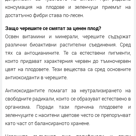
консумация на плодове и зеленчуци приемът на
достатъчно фибри става по-лесен.
Защо черешите се смятат за ценен плод?
Освен витамини и минерали, черешите съдържат
различни биоактивни растителни съединения. Сред
тях са антоцианините. Те са естествени пигменти,
които придават характерния червен до тъмночервен
цвят на плодовете. Тези вещества са сред основните
антиоксиданти в черешите.
Антиоксидантите помагат за неутрализирането на
свободните радикали, които се образуват естествено в
организма. Поради тази причина плодовете и
зеленчуците с наситени цветове често се препоръчват
като част от балансираното хранене.