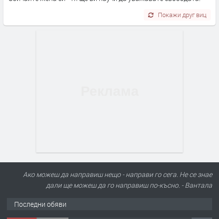
Покажи друг виц
Ако можеш да направиш нещо - направи го сега. Не се знае
дали ще можеш да го направиш по-късно. - Вантала
Последни обяви