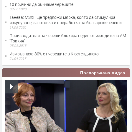
10 причини да обичаме черешите
03.06.2020
Танева: МЗХГ ще предложи мярка, която да стимулира
изкупуване, заготовка и преработка на български череши
11.05.2020
Производители на череши блокират един от изходите на АМ
"Тракия"
05.06.2018
Измръзнаха 80% от черешите в Кюстендилско
24.04.2017
Препоръчано видео