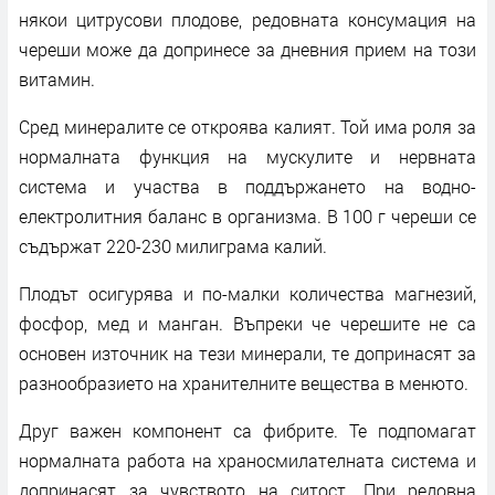
някои цитрусови плодове, редовната консумация на
череши може да допринесе за дневния прием на този
витамин.
Сред минералите се откроява калият. Той има роля за
нормалната функция на мускулите и нервната
система и участва в поддържането на водно-
електролитния баланс в организма. В 100 г череши се
съдържат 220-230 милиграма калий.
Плодът осигурява и по-малки количества магнезий,
фосфор, мед и манган. Въпреки че черешите не са
основен източник на тези минерали, те допринасят за
разнообразието на хранителните вещества в менюто.
Друг важен компонент са фибрите. Те подпомагат
нормалната работа на храносмилателната система и
допринасят за чувството на ситост. При редовна