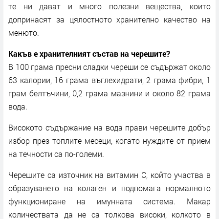
те ни дават и много полезни вещества, които
допринасят за цялостното хранително качество на
менюто.
Какъв е хранителният състав на черешите?
В 100 грама пресни сладки череши се съдържат около
63 калории, 16 грама въглехидрати, 2 грама фибри, 1
грам белтъчини, 0,2 грама мазнини и около 82 грама
вода.
Високото съдържание на вода прави черешите добър
избор през топлите месеци, когато нуждите от прием
на течности са по-големи.
Черешите са източник на витамин C, който участва в
образуването на колаген и подпомага нормалното
функциониране на имунната система. Макар
количествата да не са толкова високи, колкото в