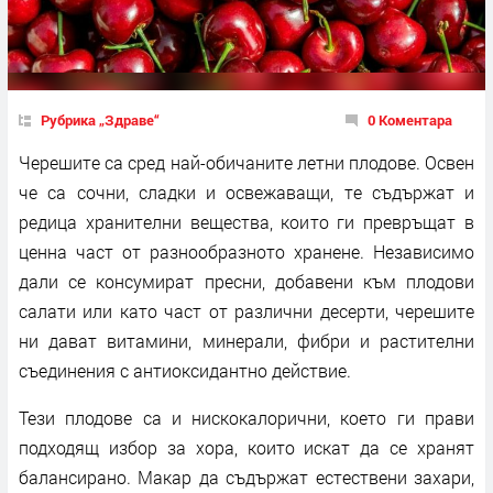
Рубрика „Здраве“
0 Коментара
Черешите са сред най-обичаните летни плодове. Освен
че са сочни, сладки и освежаващи, те съдържат и
редица хранителни вещества, които ги превръщат в
ценна част от разнообразното хранене. Независимо
дали се консумират пресни, добавени към плодови
салати или като част от различни десерти, черешите
ни дават витамини, минерали, фибри и растителни
съединения с антиоксидантно действие.
Тези плодове са и нискокалорични, което ги прави
подходящ избор за хора, които искат да се хранят
балансирано. Макар да съдържат естествени захари,