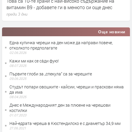
Това са 10-те храни с най-високо съдържание на
С
витамин B9 - добавете ги в менюто си още днес
п
преди 3 дни
п
Още новини
Една купичка череши на ден може да направи повече,
отколкото предполагате
02.06.2026
Кажи ми как се са̀ди фую!
08.07.2025
Първите глоби за „спекула“ са за черешите
09.06.2025
Студът попари овошките - кайсии, череши и праскови няма
да има
08.04.2025
Днес е Международният ден за плюене на черешови
костилки
01.07.2023
Най-едрата череша в Кюстендилско е с диаметър 34,9 мм
27.06.2021