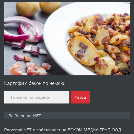
преди 1 година
ПРЕДЛАГА
Работа за общи работници
преди 1 година
ПРЕДЛАГА
Първи поход "По стъпките на Ангел
Войвода"
Картофи с бекон по немски
Търси
преди 1 година
ПРЕДЛАГА
Монтажник на малки детайли за
За Parvomai.NET
медицинската индустрия
Parvomai.NET е собственост на ЕСКОМ МЕДИА ГРУП ООД.