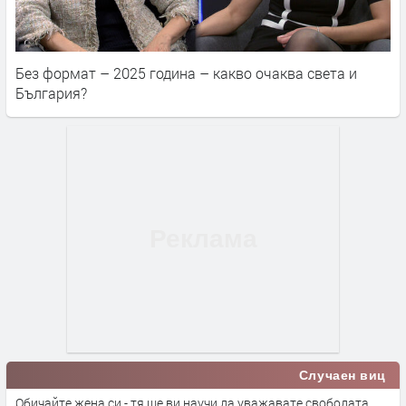
Без формат – 2025 година – какво очаква света и
България?
Случаен виц
Обичайте жена си - тя ще ви научи да уважавате свободата.