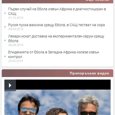
Първи случай на Ебола извън Африка е диагностициран в
САЩ
01.10.2014
Русия пуска ваксина срещу Ебола, в САЩ тестват на хора
05.09.2014
Лекари искат доставка на експериментален серум срещу
Ебола
06.08.2014
Епидемията от Ебола в Западна Африка излезе извън
контрол
24.06.2014
Препоръчано видео