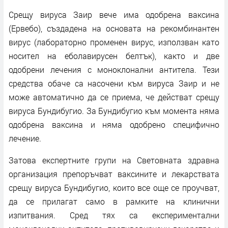
Срещу вируса Заир вече има одобрена ваксина
(Ервебо), създадена на основата на рекомбинантен
вирус (лабораторно променен вирус, използван като
носител на еболавирусен белтък), както и две
одобрени лечения с моноклонални антитела. Тези
средства обаче са насочени към вируса Заир и не
може автоматично да се приема, че действат срещу
вируса Бундибугио. За Бундибугио към момента няма
одобрена ваксина и няма одобрено специфично
лечение.
Затова експертните групи на Световната здравна
организация препоръчват ваксините и лекарствата
срещу вируса Бундибугио, които все още се проучват,
да се прилагат само в рамките на клинични
изпитвания. Сред тях са експериментални