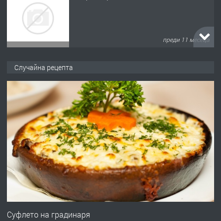
преди 11 месеца
ПРЕДЛАГА
Продава употребявани чисти и
Случайна рецепта
запазени матраци за спални.
преди 1 година
ПРЕДЛАГА
Работа за общи работници
преди 1 година
ПРЕДЛАГА
Първи поход "По стъпките на Ангел
Войвода"
Суфлето на градинаря