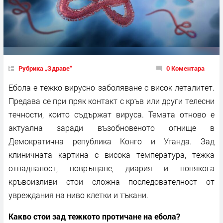
Рубрика „Здраве“
0 Коментара
Ебола е тежко вирусно заболяване с висок леталитет.
Предава се при пряк контакт с кръв или други телесни
течности, които съдържат вируса. Темата отново е
актуална заради възобновеното огнище в
Демократична република Конго и Уганда. Зад
клиничната картина с висока температура, тежка
отпадналост, повръщане, диария и понякога
кръвоизливи стои сложна последователност от
увреждания на ниво клетки и тъкани.
Какво стои зад тежкото протичане на ебола?