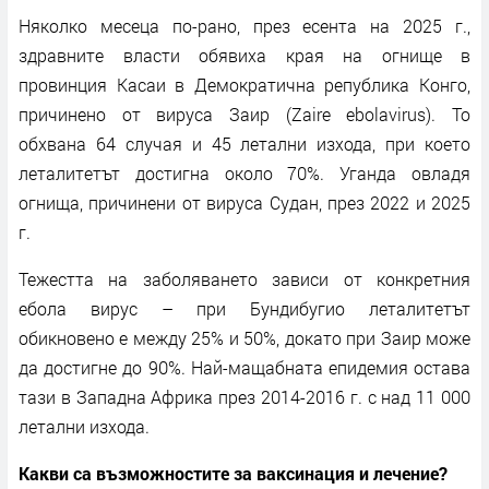
Няколко месеца по-рано, през есента на 2025 г.,
здравните власти обявиха края на огнище в
провинция Касаи в Демократична република Конго,
причинено от вируса Заир (Zaire ebolavirus). То
обхвана 64 случая и 45 летални изхода, при което
леталитетът достигна около 70%. Уганда овладя
огнища, причинени от вируса Судан, през 2022 и 2025
г.
Тежестта на заболяването зависи от конкретния
ебола вирус – при Бундибугио леталитетът
обикновено е между 25% и 50%, докато при Заир може
да достигне до 90%. Най-мащабната епидемия остава
тази в Западна Африка през 2014-2016 г. с над 11 000
летални изхода.
Какви са възможностите за ваксинация и лечение?