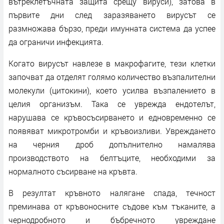
вътреклетъчната защита срещу вируси), затова в
първите дни след заразяването вирусът се
размножава бързо, преди имунната система да успее
да ограничи инфекцията.
Когато вирусът навлезе в макрофагите, тези клетки
започват да отделят голямо количество възпалителни
молекули (цитокини), което усилва възпалението в
целия организъм. Така се уврежда ендотелът,
нарушава се кръвосъсирването и едновременно се
появяват микротромби и кръвоизливи. Увреждането
на черния дроб допълнително намалява
производството на белтъците, необходими за
нормалното съсирване на кръвта.
В резултат кръвното налягане спада, течност
преминава от кръвоносните съдове към тъканите, а
чернодробното и бъбречното увреждане