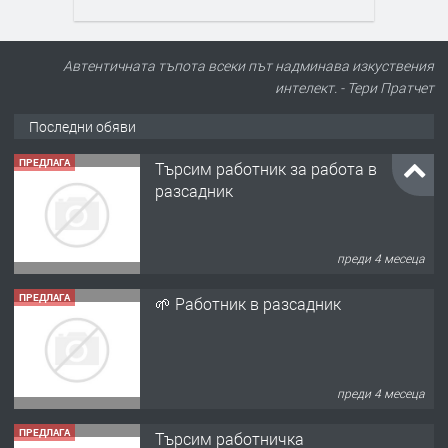
Автентичната тъпота всеки път надминава изкуствения
интелект. - Тери Пратчет
Последни обяви
ПРЕДЛАГА
Търсим работник за работа в
разсадник
преди 4 месеца
ПРЕДЛАГА
🌱 Работник в разсадник
преди 4 месеца
ПРЕДЛАГА
Търсим работничка