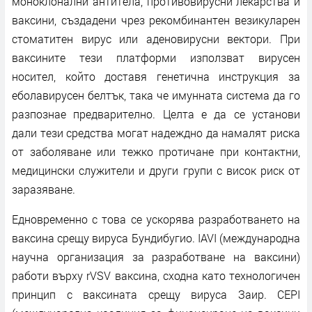
моноклонални антитела, противовирусни лекарства и
ваксини, създадени чрез рекомбинантен везикуларен
стоматитен вирус или аденовирусни вектори. При
ваксините тези платформи използват вирусен
носител, който доставя генетична инструкция за
еболавирусен белтък, така че имунната система да го
разпознае предварително. Целта е да се установи
дали тези средства могат надеждно да намалят риска
от заболяване или тежко протичане при контактни,
медицински служители и други групи с висок риск от
заразяване.
Едновременно с това се ускорява разработването на
ваксина срещу вируса Бундибугио. IAVI (международна
научна организация за разработване на ваксини)
работи върху rVSV ваксина, сходна като технологичен
принцип с ваксината срещу вируса Заир. CEPI