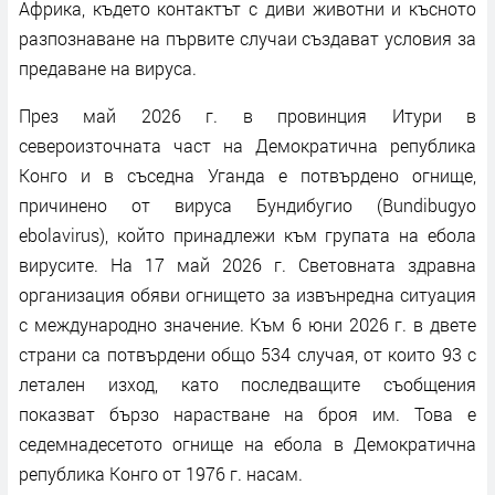
Африка, където контактът с диви животни и късното
разпознаване на първите случаи създават условия за
предаване на вируса.
През май 2026 г. в провинция Итури в
североизточната част на Демократична република
Конго и в съседна Уганда е потвърдено огнище,
причинено от вируса Бундибугио (Bundibugyo
ebolavirus), който принадлежи към групата на ебола
вирусите. На 17 май 2026 г. Световната здравна
организация обяви огнището за извънредна ситуация
с международно значение. Към 6 юни 2026 г. в двете
страни са потвърдени общо 534 случая, от които 93 с
летален изход, като последващите съобщения
показват бързо нарастване на броя им. Това е
седемнадесетото огнище на ебола в Демократична
република Конго от 1976 г. насам.