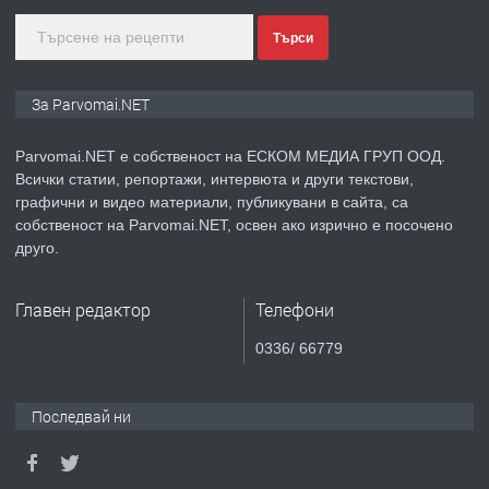
Търси
преди 1 година
ПРЕДЛАГА
Монтажник на малки детайли за
За Parvomai.NET
медицинската индустрия
Parvomai.NET е собственост на ЕСКОМ МЕДИА ГРУП ООД.
Всички статии, репортажи, интервюта и други текстови,
преди 1 година
графични и видео материали, публикувани в сайта, са
собственост на Parvomai.NET, освен ако изрично е посочено
ПРЕДЛАГА
Уроци по Математика
друго.
Главен редактор
Телефони
преди 1 година
0336/ 66779
ПРЕДЛАГА
Продавам апартамент - гр.
Първомай
Последвай ни
преди 1 година