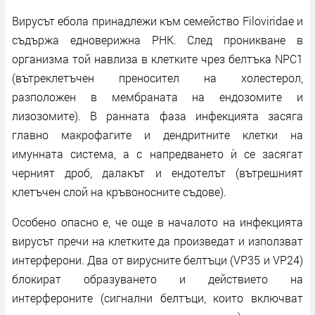
Вирусът ебола принадлежи към семейство Filoviridae и
съдържа едноверижна РНК. След проникване в
организма той навлиза в клетките чрез белтъка NPC1
(вътреклетъчен преносител на холестерол,
разположен в мембраната на ендозомите и
лизозомите). В ранната фаза инфекцията засяга
главно макрофагите и дендритните клетки на
имунната система, а с напредването ѝ се засягат
черният дроб, далакът и ендотелът (вътрешният
клетъчен слой на кръвоносните съдове).
Особено опасно е, че още в началото на инфекцията
вирусът пречи на клетките да произведат и използват
интерферони. Два от вирусните белтъци (VP35 и VP24)
блокират образуването и действието на
интерфероните (сигнални белтъци, които включват