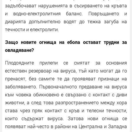
задълбочават нарушенията в съсирването на кръвта
и водно-електролитния баланс. Повръщането и
диарията допълнително водят до тежка загуба на
течности и електролити.
Защо новите огнища на ебола остават трудни за
овладяване?
Плодоядните прилепи се смятат за основния
естествен резервоар на вируса, тъй като могат да го
пренасят, без самите те да проявяват признаци на
заболяването. Първоначалното предаване на вируса
към човека обикновено е свързано с контакт с диви
животни, а след това разпространението между хора
става чрез пряк контакт с кръв и телесни течности,
които съдържат вируса. Затова нови огнища се
появяват най-често в райони на Централна и Западна