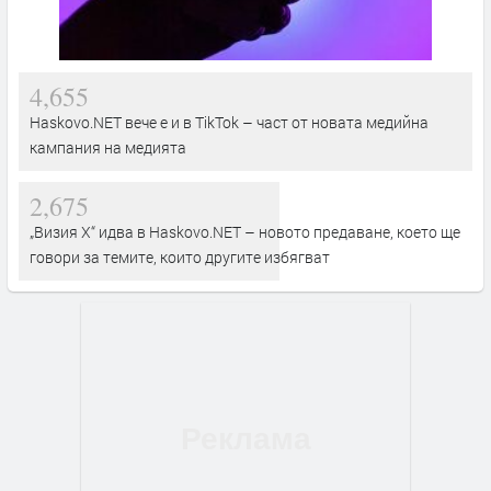
4,655
Haskovo.NET вече е и в TikTok – част от новата медийна
кампания на медията
2,675
„Визия Х“ идва в Haskovo.NET – новото предаване, което ще
говори за темите, които другите избягват