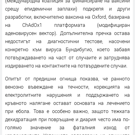
(международна коалиция за финансиране на ваксини
срещу епидемични заплахи) подкрепя и други
разработки, включително ваксина на Oxford, базирана
на ChAdOx1 платформата (модифициран
аденовирусен вектор). Допълнителна пречка остава
недостигът на диагностични тестове, насочени
конкретно към вируса Бундибугио, което забавя
потвърждаването на част от случаите и затруднява
издирването на контактните на потвърдените случаи.
Опитът от предишни огнища показва, че ранното
венозно въвеждане на течности, корекцията на
електролитните нарушения и поддържането на
кръвното налягане остават основата на лечението
при ебола. Това е особено важно, защото тежката
дехидратация при повръщане и диария често има по-
голямо значение за фаталния изход от