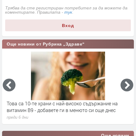
Трябва да сте регистриран потребител за да можете да
коментирате. Правилата -
тук
.
Вход
Още новини от Рубрика „Здраве“
Това са 10-те храни с най-високо съдържание на
С
витамин B9 - добавете ги в менюто си още днес
п
преди 6 дни
п
Още новини