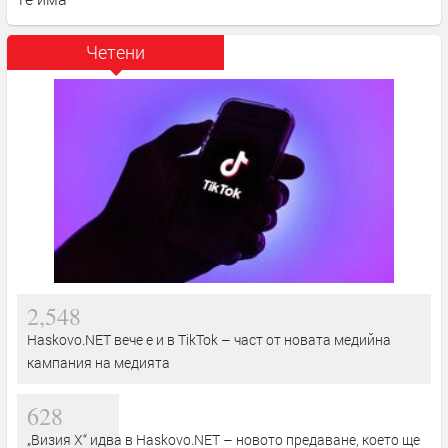
Четени
2,548
Haskovo.NET вече е и в TikTok – част от новата медийна
кампания на медията
628
„Визия Х“ идва в Haskovo.NET – новото предаване, което ще