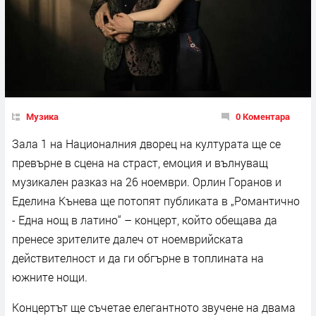
Музика
0 Коментара
Зала 1 на Националния дворец на културата ще се
превърне в сцена на страст, емоция и вълнуващ
музикален разказ на 26 ноември. Орлин Горанов и
Еделина Кънева ще потопят публиката в „Романтично
- Една нощ в латино“ – концерт, който обещава да
пренесе зрителите далеч от ноемврийската
действителност и да ги обгърне в топлината на
южните нощи.
Концертът ще съчетае елегантното звучене на двама