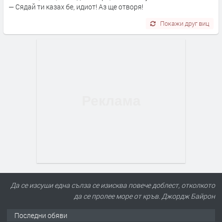
— Сядай ти казах бе, идиот! Аз ще отворя!
Покажи друг виц
Да се изсуши една сълза се изисква повече доблест, отколкото
да се пролее море от кръв. Джордж Байрон
Последни обяви