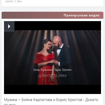
преди 1 ден
п
Препоръчано видео
Музика – Бояна Карпатова и Борис Христов - Докато
те има