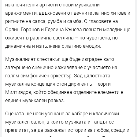
изключителни артисти с нови музикални
аранжименти, вдъхновени от вечните латино хитове и
ритмите на салса, румба и самба. С гласовете на
Орлин Горанов и Еделина Кънева познати мелодии ще
оживеят в различна светлина – по-чувствена, по-
динамична и изпълнена с латино емоция.
Музикалният спектакъл ще бъде изграден като
завършено сценично изживяване с участието на
голям симфоничен оркестър. Зад цялостната
музикална концепция стои диригентът Георги
Милтиядов, който обединява отделните елементи в
единен музикален разказ.
Сцената ще носи усещане за кабаре и класически
музикален салон, в които музиката и танцът се
преплитат, за да разкажат истории за любов, срещи и