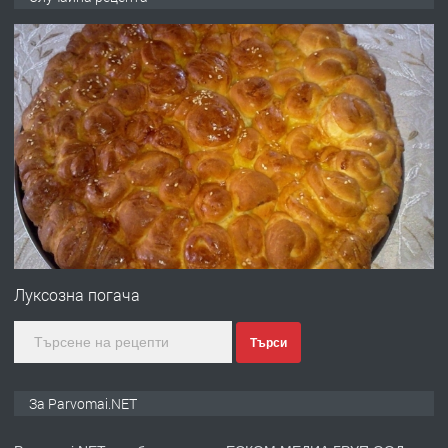
запазени матраци за спални.
преди 1 година
ПРЕДЛАГА
Работа за общи работници
преди 1 година
ПРЕДЛАГА
Първи поход "По стъпките на Ангел
Войвода"
Луксозна погача
Търси
преди 1 година
ПРЕДЛАГА
Монтажник на малки детайли за
За Parvomai.NET
медицинската индустрия