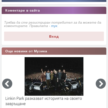
Коментари в сайта
Трябва да сте регистриран потребител за да можете да
коментирате. Правилата -
тук
.
Вход
Още новини от Музика
Linkin Park разказват историята на своето
M
завръщане
с