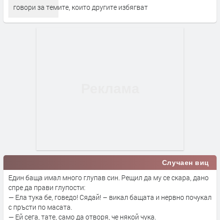
говори за темите, които другите избягват
Случаен виц
Един баща имал много глупав син. Рещил да му се скара, дано
спре да прави глупости:
— Ела тука бе, говедо! Сядай! – викал бащата и нервно почукал
с пръсти по масата.
— Ей сега, тате, само да отворя, че някой чука.