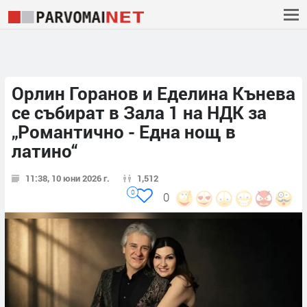
Орлин Горанов и Еделина Кънева
се събират в Зала 1 на НДК за
„Романтично - Една нощ в
латино“
11:38, 10 юни 2026 г.
1,512
0
0