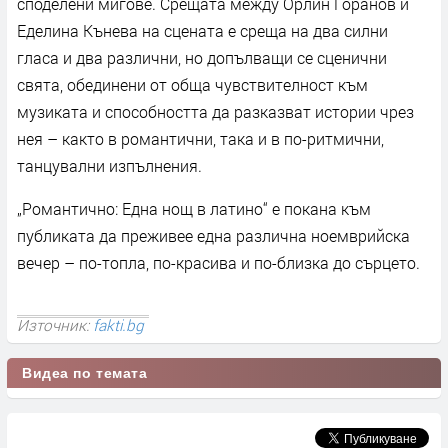
споделени мигове. Срещата между Орлин Горанов и
Еделина Кънева на сцената е среща на два силни
гласа и два различни, но допълващи се сценични
свята, обединени от обща чувствителност към
музиката и способността да разказват истории чрез
нея – както в романтични, така и в по-ритмични,
танцувални изпълнения.
„Романтично: Една нощ в латино“ е покана към
публиката да преживее една различна ноемврийска
вечер – по-топла, по-красива и по-близка до сърцето.
Източник:
fakti.bg
Видеа по темата