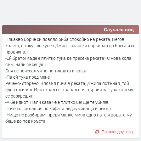
Случаен виц
Някакво борче си ловяло риба спокойно на реката. Негов
колега, с току- що купен Джип, газарски паркирал до брега и се
провикнал:
-Ей брато! Къде е плитко тука да пресека реката? С нова кола
съм, нали се сещаш...
Оня се почесал умно по тиквата и казал:
-Па ей тука пред мене.
Речено- сторено. Влязъл пича в реката, Джипа потънал, той
едва оживял. Измъкнал се, хванал оня първия за гушата и му
се разкрещял:
-А бе идиот! Нали каза че е плитко бе! Ще те убия!!!
Почесал се нашия по кофата недоумяващо и рекъл:
-Нищо не разбирам- преди малко мина едно пате и водата му
беше до под кръста...
Покажи друг виц