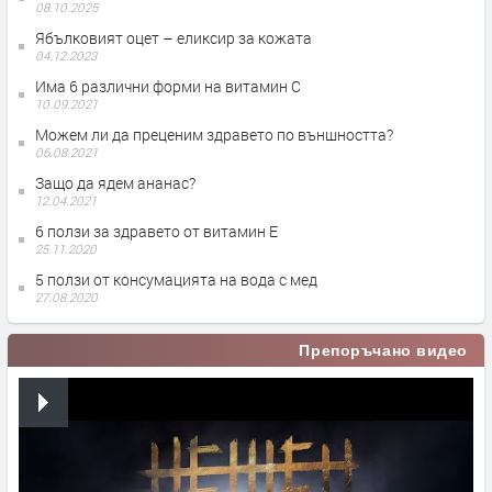
08.10.2025
Ябълковият оцет – еликсир за кожата
04.12.2023
Има 6 различни форми на витамин С
10.09.2021
Можем ли да преценим здравето по външността?
06.08.2021
Защо да ядем ананас?
12.04.2021
6 ползи за здравето от витамин Е
25.11.2020
5 ползи от консумацията на вода с мед
27.08.2020
Препоръчано видео