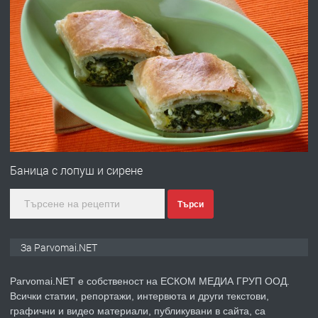
преди 1 година
ПРЕДЛАГА
Работа за общи работници
преди 1 година
ПРЕДЛАГА
Първи поход "По стъпките на Ангел
Войвода"
Баница с лопуш и сирене
Търси
преди 1 година
ПРЕДЛАГА
Монтажник на малки детайли за
За Parvomai.NET
медицинската индустрия
Parvomai.NET е собственост на ЕСКОМ МЕДИА ГРУП ООД.
Всички статии, репортажи, интервюта и други текстови,
преди 1 година
графични и видео материали, публикувани в сайта, са