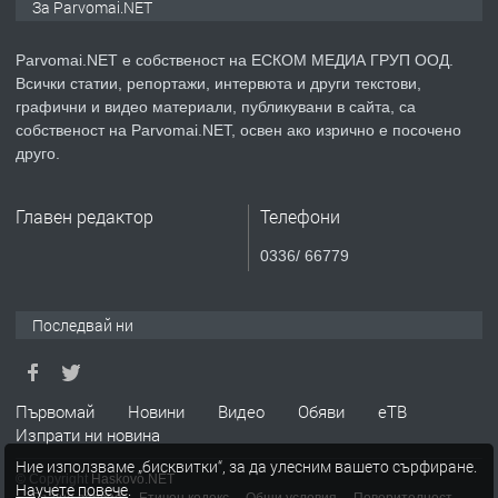
За Parvomai.NET
преди 1 година
Parvomai.NET е собственост на ЕСКОМ МЕДИА ГРУП ООД.
ПРЕДЛАГА
Уроци по Математика
Всички статии, репортажи, интервюта и други текстови,
графични и видео материали, публикувани в сайта, са
собственост на Parvomai.NET, освен ако изрично е посочено
друго.
преди 1 година
Главен редактор
Телефони
ПРЕДЛАГА
Продавам апартамент - гр.
Първомай
0336/ 66779
Последвай ни
преди 1 година
ТЪРСИ
Търсим работник
Първомай
Новини
Видео
Обяви
еТВ
Изпрати ни новина
Ние използваме „бисквитки“, за да улесним вашето сърфиране.
преди 1 година
© Copyright
Haskovo.NET
Научете повече
.
Пълна версия
Етичен кодекс
Общи условия
Поверителност