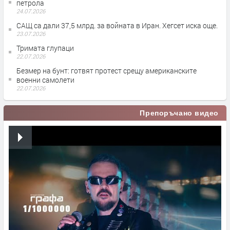
петрола
24.07.2026
САЩ са дали 37,5 млрд. за войната в Иран. Хегсет иска още.
23.07.2026
Тримата глупаци
22.07.2026
Безмер на бунт: готвят протест срещу американските
военни самолети
22.07.2026
Препоръчано видео