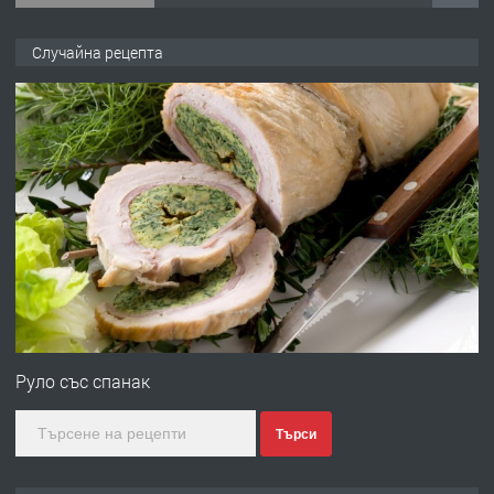
запазени матраци за спални.
Случайна рецепта
преди 1 година
ПРЕДЛАГА
Работа за общи работници
преди 1 година
ПРЕДЛАГА
Първи поход "По стъпките на Ангел
Войвода"
преди 1 година
Руло със спанак
ПРЕДЛАГА
Монтажник на малки детайли за
Търси
медицинската индустрия