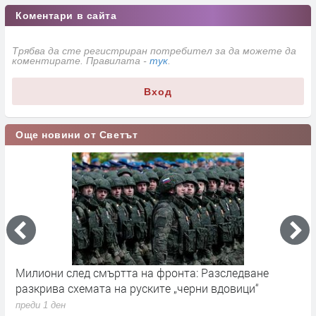
Коментари в сайта
Трябва да сте регистриран потребител за да можете да
коментирате. Правилата -
тук
.
Вход
Още новини от Светът
та: Разследване
Германските служби разследват ру
черни вдовици“
влияние върху местния вот през с
преди 1 ден