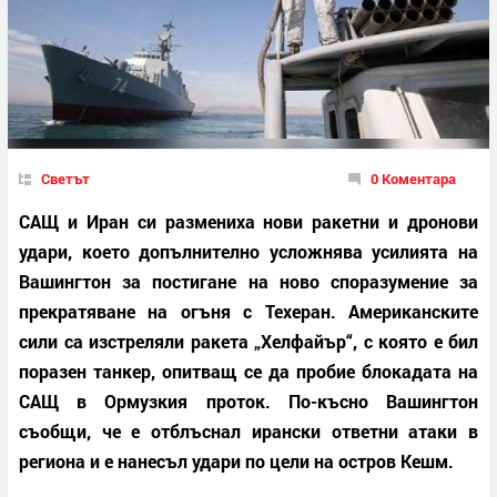
Светът
0 Коментара
САЩ и Иран си размениха нови ракетни и дронови
удари, което допълнително усложнява усилията на
Вашингтон за постигане на ново споразумение за
прекратяване на огъня с Техеран. Американските
сили са изстреляли ракета „Хелфайър“, с която е бил
поразен танкер, опитващ се да пробие блокадата на
САЩ в Ормузкия проток. По-късно Вашингтон
съобщи, че е отблъснал ирански ответни атаки в
региона и е нанесъл удари по цели на остров Кешм.