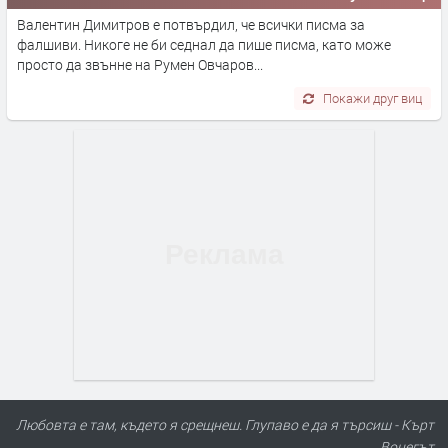
Валентин Димитров е потвърдил, че всички писма за
фалшиви. Никоге не би седнал да пише писма, като може
просто да звънне на Румен Овчаров...
Покажи друг виц
Любовта е там, където я срещнеш. Глупаво е да я търсиш - Кърт
Вонегът