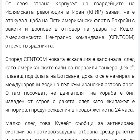
От своя страна Корпусът на гвардейците на
Ислямската революция в Иран (КГИР) заяви, че е
атакувал щаба на Пети американски флот в Бахрейн с
ракети и дронове в отговор на удара по Кешм.
Американското Централно командване (CENTCOM)
отрече твърденията.
Според CENTCOM новата ескалация е започнала, след
като американските сили са поразили танкера „Lexie“,
плаващ под флага на Ботсвана, докато се е намирал в
международни води на път към иранския остров Харг.
Оттам посочват, че двигателят на кораба е бил
изваден от строя с ракета, след като екипажът е
игнорирал предупреждения в продължение на 24 часа.
Малко след това Кувейт съобщи за активирани
системи за противовъздушна отбрана срещу ракетни
и дронови атаки и призова гражданите да не се