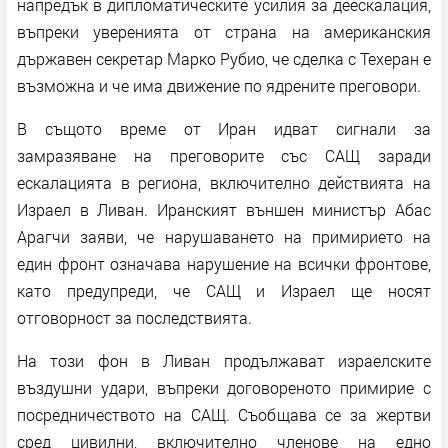
напредък в дипломатическите усилия за деескалация,
въпреки уверенията от страна на американския
държавен секретар Марко Рубио, че сделка с Техеран е
възможна и че има движение по ядрените преговори.
В същото време от Иран идват сигнали за
замразяване на преговорите със САЩ заради
ескалацията в региона, включително действията на
Израел в Ливан. Иранският външен министър Абас
Арагчи заяви, че нарушаването на примирието на
един фронт означава нарушение на всички фронтове,
като предупреди, че САЩ и Израел ще носят
отговорност за последствията.
На този фон в Ливан продължават израелските
въздушни удари, въпреки договореното примирие с
посредничеството на САЩ. Съобщава се за жертви
сред цивилни, включително членове на едно