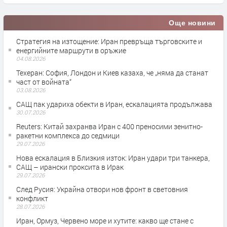
Още новини
Стратегия на изтощение: Иран превръща търговските и
енергийните маршрути в оръжие
04.08.2026
Teхеран: София, Лондон и Киев казаха, че „няма да станат
част от войната“
03.08.2026
САЩ пак удариха обекти в Иран, ескалацията продължава
30.07.2026
Reuters: Китай захранва Иран с 400 преносими зенитно-
ракетни комплекса до седмици
29.07.2026
Нова ескалация в Близкия изток: Иран удари три танкера,
САЩ – ирански проксита в Ирак
29.07.2026
След Русия: Украйна отвори нов фронт в световния
конфликт
28.07.2026
Иран, Ормуз, Червено море и хутите: какво ще стане с