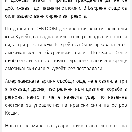
доближават до паднали отломки. В Бахрейн също са
били задействани сирени за тревога.
По данни на CENTCOM две ирански ракети, насочени
към Кувейт, са паднали или са се разпаднали по пътя
си, а три ракети към Бахрейн са били прехванати от
американски и бахрейнски сили. По-късно беше
съобщено и за нова вълна дронове, насочени срещу
американски сили в Кувейт, без пострадали.
Американската армия съобщи още, че е свалила три
атакуващи дрона, изстреляни към цивилни кораби в
региона, както и че е нанесла удар по наземна
система за управление на ирански сили на остров
Кешм.
Новата размяна на удари подчертава липсата на