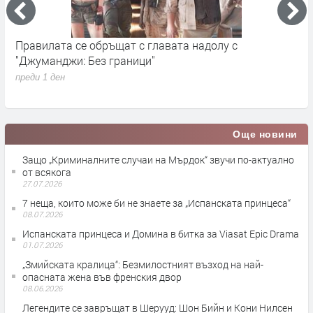
„Седмицата на акулите“ се завръща от 3 август по
И
Discovery
п
преди 1 седмица
Още новини
Защо „Криминалните случаи на Мърдок“ звучи по-актуално
от всякога
27.07.2026
7 неща, които може би не знаете за „Испанската принцеса“
08.07.2026
Испанската принцеса и Домина в битка за Viasat Epic Drama
01.07.2026
„Змийската кралица“: Безмилостният възход на най-
опасната жена във френския двор
08.06.2026
Легендите се завръщат в Шерууд: Шон Бийн и Кони Нилсен