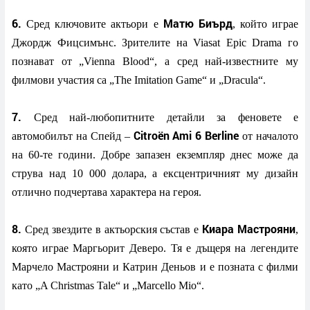
6.
Матю Биърд
Сред ключовите актьори е
, който играе
Джордж Фицсимънс. Зрителите на Viasat Epic Drama го
познават от „Vienna Blood“, а сред най-известните му
филмови участия са „The Imitation Game“ и „Dracula“.
7.
Сред най-любопитните детайли за феновете е
Citroën Ami 6 Berline
автомобилът на Спейд –
от началото
на 60-те години. Добре запазен екземпляр днес може да
струва над 10 000 долара, а ексцентричният му дизайн
отлично подчертава характера на героя.
8.
Киара Мастрояни
Сред звездите в актьорския състав е
,
която играе Маргьорит Деверо. Тя е дъщеря на легендите
Марчело Мастрояни и Катрин Деньов и е позната с филми
като „A Christmas Tale“ и „Marcello Mio“.