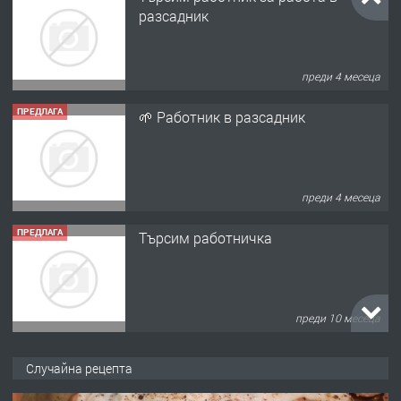
преди 4 месеца
ПРЕДЛАГА
Търсим работничка
преди 10 месеца
ПРЕДЛАГА
Продава употребявани чисти и
запазени матраци за спални.
преди 1 година
ПРЕДЛАГА
Работа за общи работници
Случайна рецепта