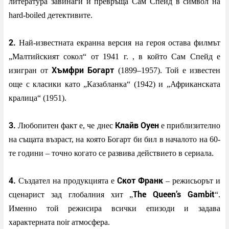
литература завинаги и превръща Сам Спейд в символ на
hard-boiled детективите.
2.
Най-известната екранна версия на героя остава филмът
„Малтийският сокол“ от 1941 г. , в който Сам Спейд е
Хъмфри Богарт
изигран от
(1899–1957). Той е известен
още с класики като „Казабланка“ (1942) и „Африканската
кралица“ (1951).
3.
Клайв Оуен
Любопитен факт е, че днес
е приблизително
на същата възраст, на която Богарт би бил в началото на 60-
те години – точно когато се развива действието в сериала.
4.
Скот Франк
Създател на продукцията е
– режисьорът и
The Queen’s Gambit
сценарист зад глобалния хит „
“.
Именно той режисира всички епизоди и задава
характерната noir атмосфера.