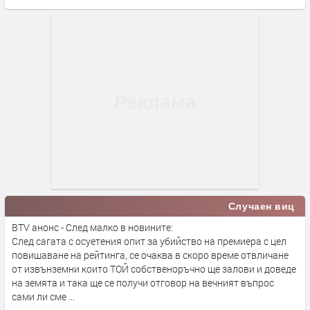
Случаен виц
BTV анонс - След малко в новините:
След сагата с осуетения опит за убийство на премиера с цел
повишаване на рейтинга, се очаква в скоро време отвличане
от извънземни които ТОЙ собственоръчно ще залови и доведе
на земята и така ще се получи отговор на вечният въпрос
сами ли сме ...