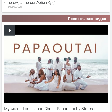
повеждат новия „Робин Худ“
05.03.2026
Препоръчано видео
Музика – Loud Urban Choir - Papaoutai by Stromae