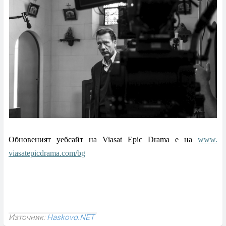
Обновеният уебсайт на
Viasat Epic Drama
е на
www.
viasatepicdrama.com/bg
Източник:
Haskovo.NET