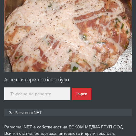
преди 1 година
ПРЕДЛАГА
Първи поход "По стъпките на Ангел
Войвода"
преди 1 година
ПРЕДЛАГА
Монтажник на малки детайли за
медицинската индустрия
Агнешки сарма кебап с було
Търси
преди 1 година
ПРЕДЛАГА
Уроци по Математика
За Parvomai.NET
Parvomai.NET е собственост на ЕСКОМ МЕДИА ГРУП ООД.
Всички статии, репортажи, интервюта и други текстови,
преди 1 година