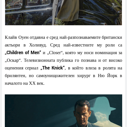
Клайв Оуен отдавна е сред най-разпознаваемите британски
актьори в Холивуд. Сред най-известните му роли са
„Children of Men“
и „Closer“, която му носи номинация за
„Оскар“. Телевизионната публика го познава и от високо
„The Knick“
оценения сериал
, в който влиза в ролята на
брилянтен, но самоунищожителен хирург в Ню Йорк в
началото на XX век.