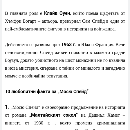
Клайв Оуен
В главната роля е
, който поема щафетата от
Хъмфри Богарт – актьора, превърнал Сам Спейд в една от
най-емблематичните фигури в историята на noir жанра.
1963 г.
Действието се развива през
в Южна Франция. Вече
пенсионираният Спейд живее спокойно в малкото градче
Боузул, докато убийството на шест монахини не го въвлича
в нова мистерия, свързана с тайни от миналото и загадъчно
момче с необичайна репутация.
10 любопитни факта за „Мосю Спейд“
1.
„Мосю Спейд“ е своеобразно продължение на историята
„Малтийският сокол“
от романа
на Дашиъл Хамет –
книгата от 1930 г. , която променя криминалната