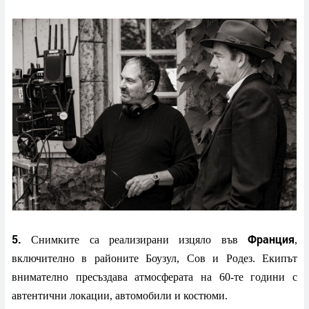
5.
Франция
Снимките са реализирани изцяло във
,
включително в районите Боузул, Сов и Родез. Екипът
внимателно пресъздава атмосферата на 60-те години с
автентични локации, автомобили и костюми.