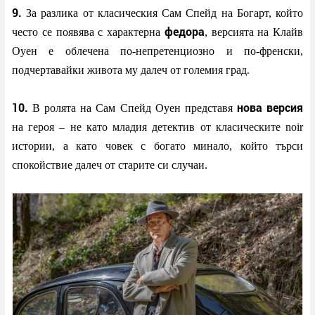
9.
За разлика от класическия Сам Спейд на Богарт, който
федора
често се появява с характерна
, версията на Клайв
Оуен е облечена по-непретенциозно и по-френски,
подчертавайки живота му далеч от големия град.
10.
нова версия
В ролята на Сам Спейд Оуен представя
на героя – не като младия детектив от класическите noir
истории, а като човек с богато минало, който търси
спокойствие далеч от старите си случаи.