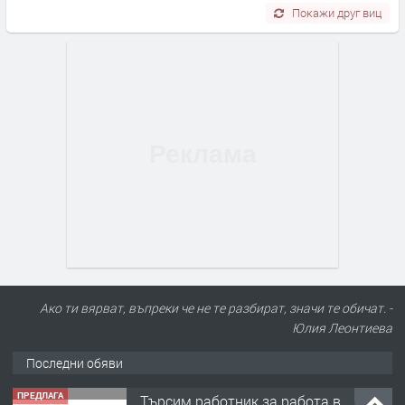
Покажи друг виц
Ако ти вярват, въпреки че не те разбират, значи те обичат. -
Юлия Леонтиева
Последни обяви
ПРЕДЛАГА
🌱 Работник в разсадник