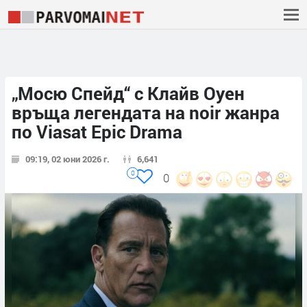
„Мосю Спейд“ с Клайв Оуен
връща легендата на noir жанра
по Viasat Epic Drama
09:19, 02 юни 2026 г.
6,641
0
0