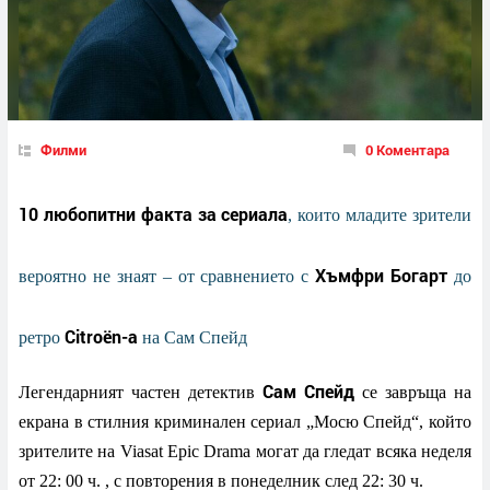
Филми
0 Коментара
10 любопитни факта за сериала
, които младите зрители
Хъмфри Богарт
вероятно не знаят – от сравнението с
до
Citroën-а
ретро
на Сам Спейд
Сам Спейд
Легендарният частен детектив
се завръща на
екрана в стилния криминален сериал „Мосю Спейд“, който
зрителите на Viasat Epic Drama могат да гледат всяка неделя
от 22: 00 ч. , с повторения в понеделник след 22: 30 ч.