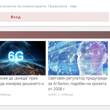
да можете да коментирате. Правилата -
тук
.
Вход
оже да „вижда“ през
Световен регулатор предупреди
 да измерва дишането и
за AI балон, подобен на кризата
от 2008 г.
седмица
преди 1 седмица