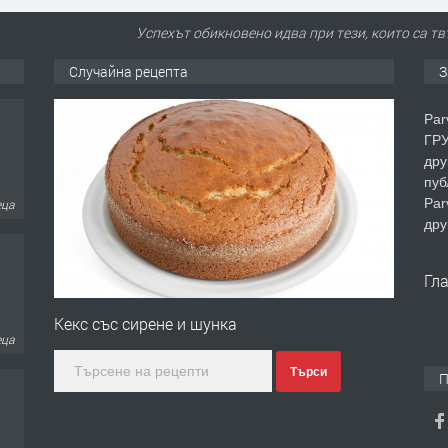
Успехът обикновено идва при тези, които са твъ
Случайна рецепта
З
Par
ГРУ
дру
пуб
Par
еца
дру
Гл
Кекс със сирене и шунка
еца
Търси
П