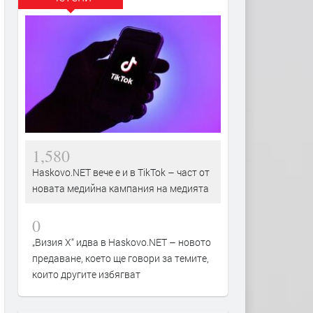
1,580
Haskovo.NET вече е и в TikTok – част от
новата медийна кампания на медията
0
„Визия Х“ идва в Haskovo.NET – новото
предаване, което ще говори за темите,
които другите избягват