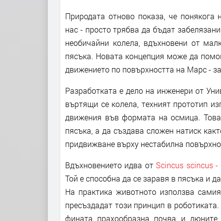
Природата отново показа, че понякога 
нас - просто трябва да бъдат забелязан
необичайни колела, вдъхновени от малк
пясъка. Новата концепция може да помо
движението по повърхността на Марс - за
Разработката е дело на инженери от Ун
въртящи се колела, техният прототип и
движения във формата на осмица. Това
пясъка, а да създава сложен натиск какт
придвижване върху нестабилна повърхнос
Вдъхновението идва от
Scincus scincus 
Той е способна да се заравя в пясъка и д
На практика животното използва самия 
пресъздадат този принцип в роботиката.
фината прахообразна почва и дюните 