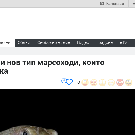
Календар
овини
Обяви
Свободно време
Видео
Градове
eTV
и нов тип марсоходи, които
ъка
0
0