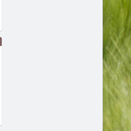
В САЩ работят по плаващ
Питейна вода от морето: 
мини-АЕЦ и центрове за данни в
трябва да знаем за
океана
обезсоляването
преди 1 седмица
преди 1 седмица