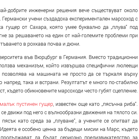
най-добрите инженерни решения вече съществуват около
и. Германски учени създадоха експериментален марсоход с
а гущер от Сахара, която умее буквално да „плува“ под
гне за решаването на един от най-големите проблеми при
тъването в рохкава почва и дюни.
иверситета във Вюрцбург в Германия. Вместо традиционни
зползва механизъм, който извършва специфични люлеещи
 позволява на машината не просто да се търкаля върху
о напред, така и встрани. Резултатът е много по-стабилно
т, където обикновените марсоходи често губят сцепление.
- малък пустинен гущер
, известен още като „пясъчна риба“.
а се движи под него с вълнообразни движения на тялото си.
пясък като среда за „плуване“, а учените се опитват да
 Идеята е особено ценна за бъдещи мисии на Марс, където
продължават да бъдат сериозно предизвикателство за