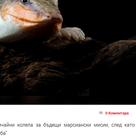
0 Коментара
ичайни колела за бъдещи марсиански мисии, след като
ба"