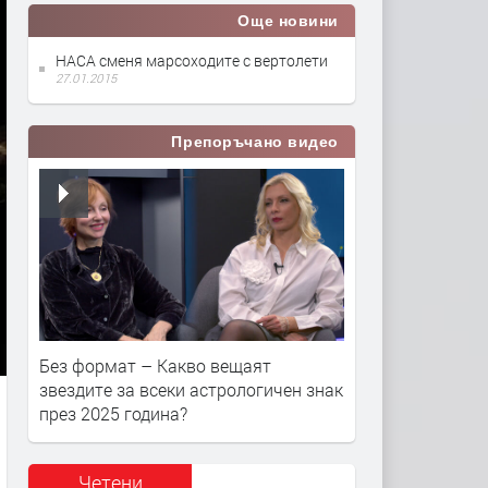
Още новини
НАСА сменя марсоходите с вертолети
27.01.2015
Препоръчано видео
Без формат – Какво вещаят
звездите за всеки астрологичен знак
през 2025 година?
Четени