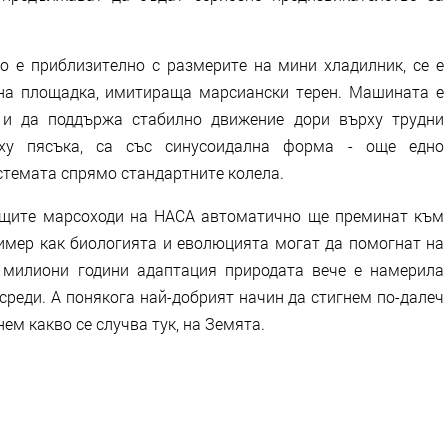
то е приблизително с размерите на мини хладилник, се е
на площадка, имитираща марсиански терен. Машината е
 и да поддържа стабилно движение дори върху трудни
рху пясъка, са със синусоидална форма - още едно
стемата спрямо стандартните колела.
ващите марсоходи на НАСА автоматично ще преминат към
ример как биологията и еволюцията могат да помогнат на
 милиони години адаптация природата вече е намерила
среди. А понякога най-добрият начин да стигнем по-далеч
ем какво се случва тук, на Земята.