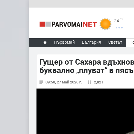
°C
24
Първомай
България
Светът
Н
Гущер от Сахара вдъхнов
буквално „плуват“ в пяс
09:50, 27 май 2026 г.
2,821