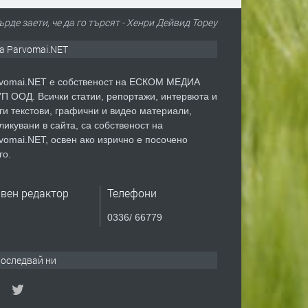
рде заети, че да го търсят - Хенри Дейвид Тореу
а Parvomai.NET
vomai.NET е собственост на ЕСКОМ МЕДИА
П ООД. Всички статии, репортажи, интервюта и
ги текстови, графични и видео материали,
ликувани в сайта, са собственост на
vomai.NET, освен ако изрично е посочено
го.
авен редактор
Телефони
0336/ 66779
оследвай ни