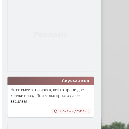
Случаен виц
Не се смейте на човек, който прави две
крачки назад. Той може просто да се
засилва!
Покажи друг виц