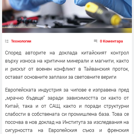
Технологии
0 Коментара
Според авторите на доклада китайският контрол
върху износа на критични минерали и магнити, както
и рискът от военен конфликт в Тайванския проток,
остават основните заплахи за световните вериги
Европейската индустрия за чипове е изправена пред
„мрачно бъдеще“ заради зависимостта си както от
Китай, така и от САЩ, както и поради структурни
слабости в собствената си промишлена база. Това се
посочва в нов доклад на Института за изследвания на
сигурността на Европейския съюз и френския