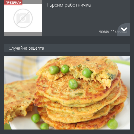
ПРЕДЛАГА
Търсим работничка
преди 11 месеца
ПРЕДЛАГА
Продава употребявани чисти и
Случайна рецепта
запазени матраци за спални.
преди 1 година
ПРЕДЛАГА
Работа за общи работници
преди 1 година
ПРЕДЛАГА
Първи поход "По стъпките на Ангел
Войвода"