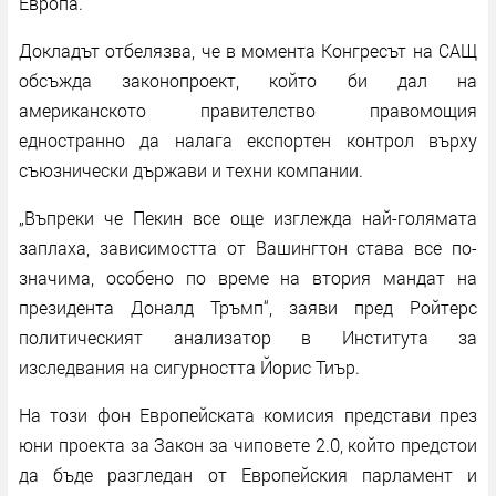
Европа.
Докладът отбелязва, че в момента Конгресът на САЩ
обсъжда законопроект, който би дал на
американското правителство правомощия
едностранно да налага експортен контрол върху
съюзнически държави и техни компании.
„Въпреки че Пекин все още изглежда най-голямата
заплаха, зависимостта от Вашингтон става все по-
значима, особено по време на втория мандат на
президента Доналд Тръмп“, заяви пред Ройтерс
политическият анализатор в Института за
изследвания на сигурността Йорис Тиър.
На този фон Европейската комисия представи през
юни проекта за Закон за чиповете 2.0, който предстои
да бъде разгледан от Европейския парламент и