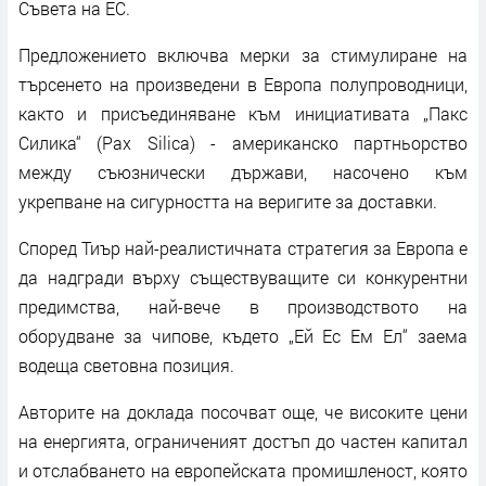
Съвета на ЕС.
Предложението включва мерки за стимулиране на
търсенето на произведени в Европа полупроводници,
както и присъединяване към инициативата „Пакс
Силика“ (Pax Silica) - американско партньорство
между съюзнически държави, насочено към
укрепване на сигурността на веригите за доставки.
Според Тиър най-реалистичната стратегия за Европа е
да надгради върху съществуващите си конкурентни
предимства, най-вече в производството на
оборудване за чипове, където „Ей Ес Ем Ел“ заема
водеща световна позиция.
Авторите на доклада посочват още, че високите цени
на енергията, ограниченият достъп до частен капитал
и отслабването на европейската промишленост, която