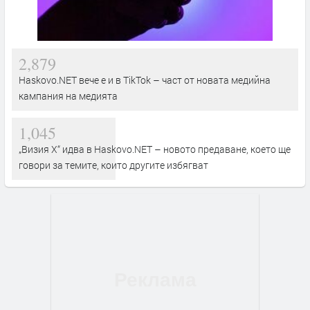
2,879
Haskovo.NET вече е и в TikTok – част от новата медийна
кампания на медията
1,045
„Визия Х“ идва в Haskovo.NET – новото предаване, което ще
говори за темите, които другите избягват