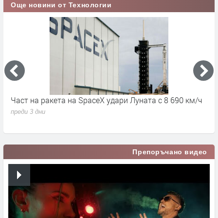
Още новини от Технологии
Част на ракета на SpaceX удари Луната с 8 690 км/ч
6
д
преди 3 дни
п
Препоръчано видео