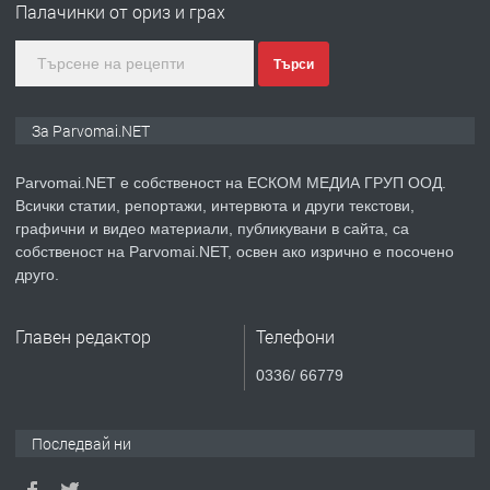
Палачинки от ориз и грах
Търси
преди 1 година
ПРЕДЛАГА
Монтажник на малки детайли за
За Parvomai.NET
медицинската индустрия
Parvomai.NET е собственост на ЕСКОМ МЕДИА ГРУП ООД.
Всички статии, репортажи, интервюта и други текстови,
преди 1 година
графични и видео материали, публикувани в сайта, са
собственост на Parvomai.NET, освен ако изрично е посочено
ПРЕДЛАГА
Уроци по Математика
друго.
Главен редактор
Телефони
преди 1 година
0336/ 66779
ПРЕДЛАГА
Продавам апартамент - гр.
Първомай
Последвай ни