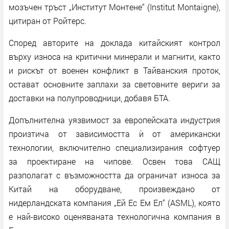
мозъчен тръст „Институт Монтене“ (Institut Montaigne),
цитиран от Ройтерс.
Според авторите на доклада китайският контрол
върху износа на критични минерали и магнити, както
и рискът от военен конфликт в Тайванския проток,
остават основните заплахи за световните вериги за
доставки на полупроводници, добавя БТА.
Допълнителна уязвимост за европейската индустрия
произтича от зависимостта ѝ от американски
технологии, включително специализирания софтуер
за проектиране на чипове. Освен това САЩ
разполагат с възможността да ограничат износа за
Китай на оборудване, произвеждано от
нидерландската компания „Ей Ес Ем Ел“ (ASML), която
е най-високо оценяваната технологична компания в