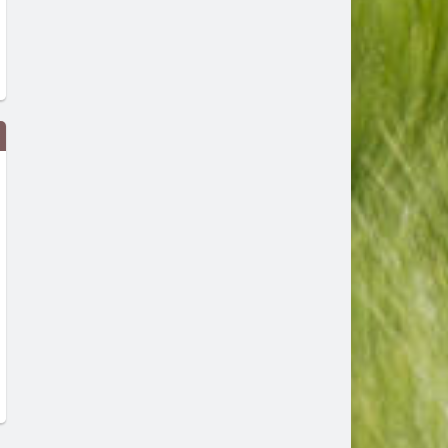
В САЩ работят по плаващ
Питейна вода от морето: 
мини-АЕЦ и центрове за данни в
трябва да знаем за
океана
обезсоляването
преди 1 седмица
преди 1 седмица