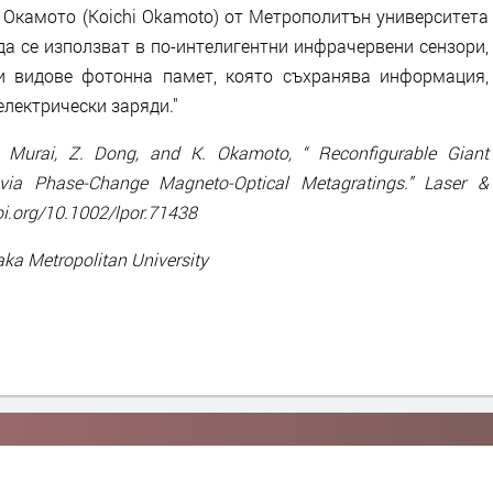
 Окамото (Koichi Okamoto) от Метрополитън университета
да се използват в по-интелигентни инфрачервени сензори,
и видове фотонна памет, която съхранява информация,
електрически заряди."
 Murai, Z. Dong, and K. Okamoto, “ Reconfigurable Giant
 via Phase-Change Magneto-Optical Metagratings.” Laser &
oi.org/10.1002/lpor.71438
ka Metropolitan University