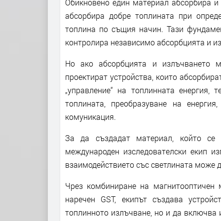
Обикновено един материал абсорбира и 
абсорбира добре топлината при опред
топлина по същия начин. Тази фундамен
контролира независимо абсорбцията и из
Но ако абсорбцията и излъчването м
проектират устройства, които абсорбират
„управление“ на топлинната енергия, 
топлината, преобразуване на енергия
комуникация.
За да създадат материал, който се
международен изследователски екип из
взаимодействието със светлината може д
Чрез комбиниране на магнитооптичен 
наречен GST, екипът създава устрой
топлинното излъчване, но и да включва 