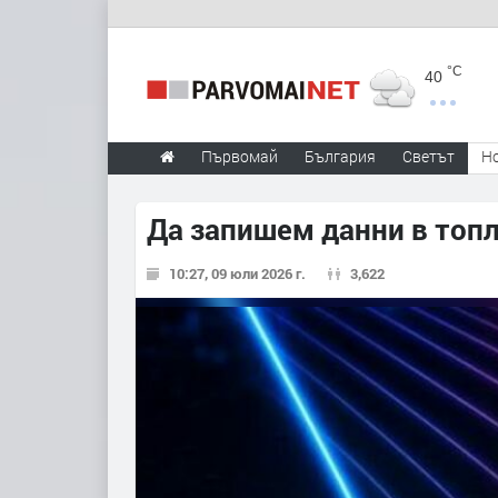
°C
40
Първомай
България
Светът
Н
Да запишем данни в топл
10:27, 09 юли 2026 г.
3,622