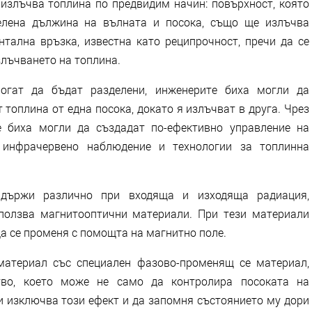
излъчва топлина по предвидим начин: повърхност, която
елена дължина на вълната и посока, също ще излъчва
тална връзка, известна като реципрочност, пречи да се
лъчването на топлина.
огат да бъдат разделени, инженерите биха могли да
 топлина от една посока, докато я излъчват в друга. Чрез
те биха могли да създадат по-ефективно управление на
, инфрачервено наблюдение и технологии за топлинна
 държи различно при входяща и изходяща радиация,
ползва магнитооптични материали. При тези материали
а се променя с помощта на магнитно поле.
материал със специален фазово-променящ се материал,
ство, което може не само да контролира посоката на
и изключва този ефект и да запомня състоянието му дори