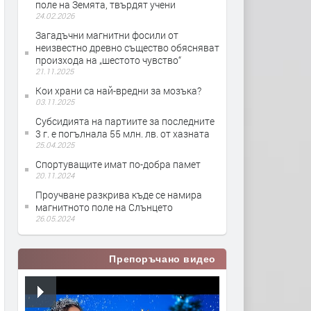
поле на Земята, твърдят учени
24.02.2026
Загадъчни магнитни фосили от
неизвестно древно същество обясняват
произхода на „шестото чувство“
21.11.2025
Кои храни са най-вредни за мозъка?
03.11.2025
Субсидията на партиите за последните
3 г. е погълнала 55 млн. лв. от хазната
25.04.2025
Спортуващите имат по-добра памет
20.11.2024
Проучване разкрива къде се намира
магнитното поле на Слънцето
26.05.2024
Препоръчано видео