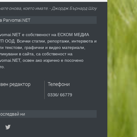
ичате онова, което имате. - Джордж Бърнард Шоу
а Parvomai.NET
vomai.NET е собственост на ЕСКОМ МЕДИА
П ООД. Всички статии, репортажи, интервюта и
ги текстови, графични и видео материали,
ликувани в сайта, са собственост на
vomai.NET, освен ако изрично е посочено
го.
авен редактор
Телефони
0336/ 66779
оследвай ни