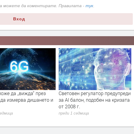
да можете да коментирате. Правилата -
тук
.
Вход
оже да „вижда“ през
Световен регулатор предупреди
 да измерва дишането и
за AI балон, подобен на кризата
от 2008 г.
седмица
преди 1 седмица