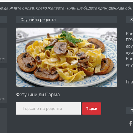
че да имате онова, което желаете - инак ще бъдете принудени да об
Случайна рецепта
З
Par
ГРУ
дру
пуб
еца
Par
дру
Гл
Фетучини ди Парма
еца
Търси
П