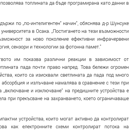
о позволява топлината да бъде програмирана като данни в
държи по „по-интелигентен“ начин“, обяснява д-р Шунсуке
 университета в Осака. „Постигането на тези възможности
ъзможност за ново поколение ефективни инфрачервени
ргия, сензори и технологии за фотонна памет."
ството им показва различни реакции в зависимост от
ветлината пада почти право напред. Това бележи огромен
йства, които са изисквали светлината да пада под много
а абсорбция и излъчване намалява в сравнение с тези при
а „включване и изключване“ на предишните устройства е
ела при прекъсване на захранването, което ограничаваше
мпактни устройства, които могат активно да контролират
ова как електронните схеми контролират потока на