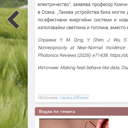
електричество“, заявява професор Коичи
в Осака. „Такива устройства биха могли 
по-ефективни енергийни системи и нов
използвайки светлина и топлина, вместо 
Справка: Y. M. Qing, Y. Shen, J. Wu, S.
Nonreciprocity at Near-Normal Incidence
Photonics Reviews (2026): e71438. https://d
Източник: Making heat behave like data, Osa
Източник:
nauka.offnews
Видеа по темата