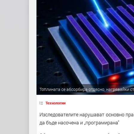
Топлината се абсорбира отдясно, нагрявайки ст
Технологии
Изследователите нарушават основно прав
да бъде насочена и „програмирана"