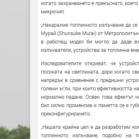
когато захранването е прекъснато, коет
микрочип.
„Накарахме топлинното излъчване да се 
Мурай (Shunsuke Murai) от Метрополитън
в работещ модел би могло да даде в
излъчватели, устройства за топлинна ене
Изследователите откриват, че устрой
посоката на светлината, дори когато с
напредък в сравнение с предишни устро
големи ъгли, при които ефективността н
нормално падане. Освен това ефектът н
бил силно променлив и паметта се е губ
преконфигурирането.
„Нашата крайна цел е да разработим ко
топлинното излъчване, подобно на т