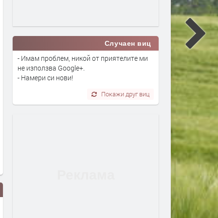
Случаен виц
- Имам проблем, никой от приятелите ми
не използва Google+.
- Намери си нови!
Покажи друг виц