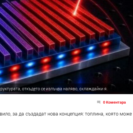
руктурата, откъдето се излъчва наляво, охлаждайки я.
0 Коментара
ило, за да създадат нова концепция: топлина, която може