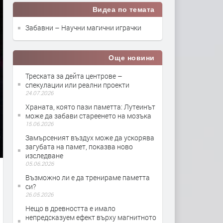
Видеа по темата
Забавни – Научни магични играчки
Още новини
Треската за дейта центрове –
спекулации или реални проекти
24.07.2026
Храната, която пази паметта: Лутеинът
може да забави стареенето на мозъка
15.06.2026
Замърсеният въздух може да ускорява
загубата на памет, показва ново
изследване
05.06.2026
Възможно ли е да тренираме паметта
си?
26.05.2026
Нещо в древността е имало
непредсказуем ефект върху магнитното