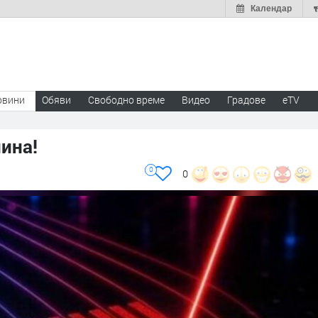
Календар
овини
Обяви
Свободно време
Видео
Градове
eTV
ина!
0
0