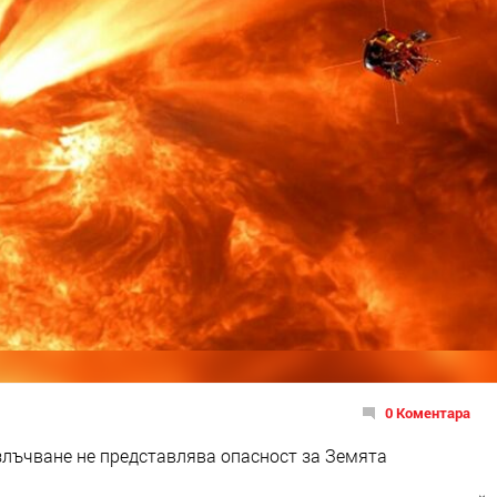
0 Коментара
излъчване не представлява опасност за Земята