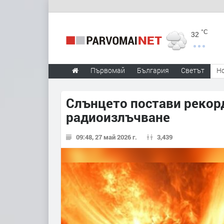
°C
32
Първомай
България
Светът
Н
Слънцето постави рекор
радиоизлъчване
09:48, 27 май 2026 г.
3,439