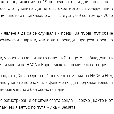
л в продължение на 19 последователни дни. Това е най-
сега от учените. Данните за събитието са публикувани в
излъчването е продължило от 21 август до 9 септември 2025
и явления да са се случвали и преди. За първи път обаче
осмически апарати, които да проследят процеса в реално
и, уловени в магнитното поле на Слънцето. Наблюденията
чни мисии на НАСА и Европейската космическа агенция.
сондата „Солар Орбитър“, съвместна мисия на НАСА и ЕКА,
ално учените не очаквали феноменът да продължи толкова
иоизлъчване е бил около пет дни.
 регистриран и от слънчевата сонда „Паркър“, както и от
слънчевия вятър по пътя му към Земята.