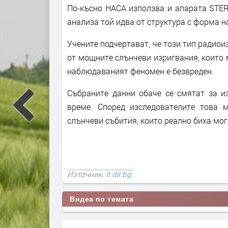
По-късно НАСА използва и апарата STER
анализа той идва от структура с форма 
Учените подчертават, че този тип радиои
от мощните слънчеви изригвания, които 
наблюдаваният феномен е безвреден.
Събраните данни обаче се смятат за из
време. Според изследователите това 
слънчеви събития, които реално биха мог
Източник:
it.dir.bg
Видеа по темата