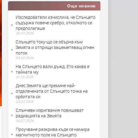
Още новини
Изследователи изчислиха, че Слънцето
съдържа повече сребро, отколкото се
предполагаше
20.07.2026
Слънцето току-що се обърна към
Земята и отприщи зашеметяващ огнен
поток
04.02.2026
На Слънцето вали дъжд. Ето каква е
тайната му
31.10.2025
Днес Земята ще премине най-
отдалечената от Слънцето точка на
орбитата си
03.07.2025
Слънчеви изригвания повишават
радиацията на Земята
06.07.2024
Проучване разкрива къде се намира
магнитното поле на Слънцето