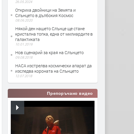
26.05.2024
Откриха двойници на Земята и
Слънцето в дълбокия Космос
08.06.2020
Някой ден нашето Слънце ще стане
кристална топка, една от милиардите в
галактиката
10.01.2019
Нов сценарий за края на Слънцето
09.08.2018
НАСА изстрелва космически апарат да
изследва короната на Слънцето
12.07.2018
Препоръчано видео