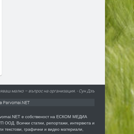
В САЩ работят по плаващ
Питейна вода от морето: 
мини-АЕЦ и центрове за данни в
трябва да знаем за
океана
обезсоляването
преди 1 седмица
преди 1 седмица
яваш малко – въпрос на организация. - Сун Дзъ
а Parvomai.NET
vomai.NET е собственост на ЕСКОМ МЕДИА
П ООД. Всички статии, репортажи, интервюта и
ги текстови, графични и видео материали,