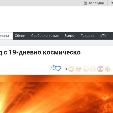
Календар
овини
Обяви
Свободно време
Видео
Градове
eTV
д с 19-дневно космическо
0
0