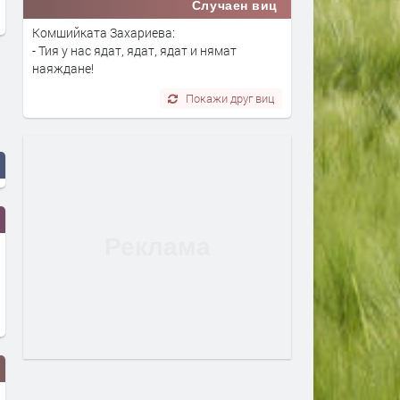
Случаен виц
Комшийката Захариева:
- Тия у нас ядат, ядат, ядат и нямат
наяждане!
Покажи друг виц