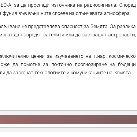
EO-A, за да проследи източника на радиосигнала. Според
на фуния във външните слоеве на слънчевата атмосфера.
злъчване не представлява опасност за Земята. За разлика
могат да повредят сателити или да застрашат астронавти,
ключително ценни за изучаването на т.нар. космическо
може да помогне за по-точно прогнозиране на бъдещи
ли да засегнат технологиите и комуникациите на Земята.