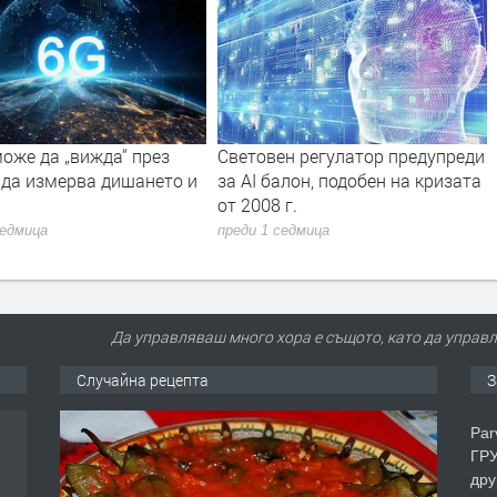
оже да „вижда“ през
Световен регулатор предупреди
 да измерва дишането и
за AI балон, подобен на кризата
от 2008 г.
седмица
преди 1 седмица
Да управляваш много хора е същото, като да управл
Случайна рецепта
З
Par
ГРУ
дру