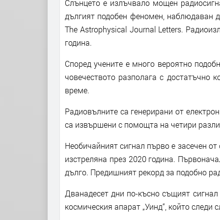
Слънцето е излъчвало мощен радиосигна
дългият подобен феномен, наблюдаван до
The Astrophysical Journal Letters. Радио
година.
Според учените е много вероятно подобн
човечеството разполага с достатъчно к
време.
Радиовълните са генерирани от електрон
са извършени с помощта на четири разли
Необичайният сигнал първо е засечен от 
изстреляна през 2020 година. Първонач
дълго. Предишният рекорд за подобно рад
Дванадесет дни по-късно същият сигнал е
космическия апарат „Уинд“, който следи 