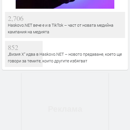
2,706
Haskovo.NET вече е и в TikTok – част от новата медийна
кампания на медията
852
„Визия Х“ идва в Haskovo.NET – новото предаване, което ще
говори за темите, които другите избягват