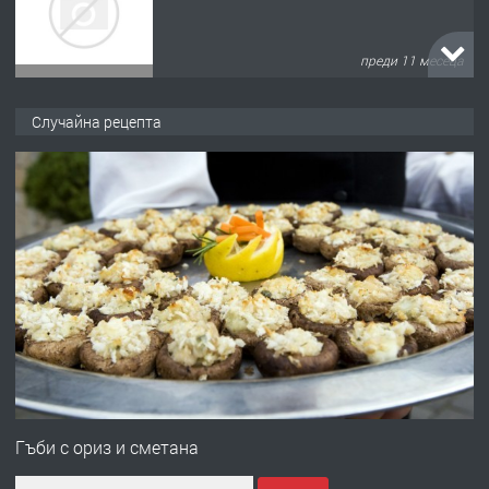
преди 11 месеца
ПРЕДЛАГА
Продава употребявани чисти и
Случайна рецепта
запазени матраци за спални.
преди 1 година
ПРЕДЛАГА
Работа за общи работници
преди 1 година
ПРЕДЛАГА
Първи поход "По стъпките на Ангел
Войвода"
Гъби с ориз и сметана