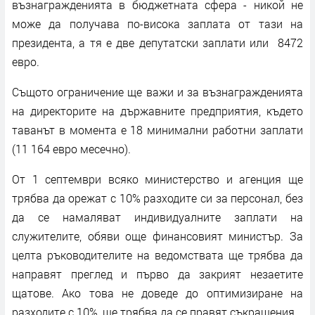
възнагражденията в бюджетната сфера - никой не
може да получава по-висока заплата от тази на
президента, а тя е две депутатски заплати или 8472
евро.
Същото ограничение ще важи и за възнагражденията
на директорите на държавните предприятия, където
таванът в момента е 18 минимални работни заплати
(11 164 eвро месечно).
От 1 септември всяко министерство и агенция ще
трябва да орежат с 10% разходите си за персонал, без
да се намаляват индивидуалните заплати на
служителите, обяви още финансовият министър. За
целта ръководителите на ведомствата ще трябва да
направят преглед и първо да закрият незаетите
щатове. Ако това не доведе до оптимизиране на
разходите с 10%, ще трябва да се правят съкращения.