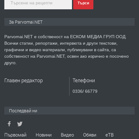
Търси
преди 1 година
ПРЕДЛАГА
Монтажник на малки детайли за
За Parvomai.NET
медицинската индустрия
Parvomai.NET е собственост на ЕСКОМ МЕДИА ГРУП ООД.
Всички статии, репортажи, интервюта и други текстови,
преди 1 година
графични и видео материали, публикувани в сайта, са
собственост на Parvomai.NET, освен ако изрично е посочено
ПРЕДЛАГА
Уроци по Математика
друго.
Главен редактор
Телефони
преди 1 година
0336/ 66779
ПРЕДЛАГА
Продавам апартамент - гр.
Първомай
Последвай ни
преди 1 година
Първомай
Новини
Видео
Обяви
еТВ