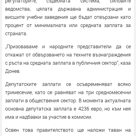
регулаторите, съдебната система, силовите
ведомства, цялата държавна администрация и
висшите учебни заведения ще бъдат отвързани като
процент от минималната или средната заплата за
страната.
„Призоваваме и народните представители да се
откажат от обвързването на техните възнаграждения
с ръста на средната заплата в публичния сектор“, каза
Донев.
Депутатските заплати се осъвременяват всяко
тримесечие, като се равняват на три средномесечни
заплати в обществения сектор. В момента актуалната
основна депутатска заплата е 4236 евро, но към нея
има и надбавки за участие в комисии.
Освен това правителството ще наложи таван на