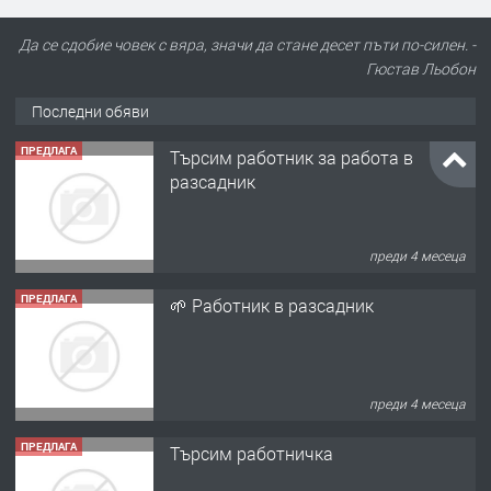
Да се сдобие човек с вяра, значи да стане десет пъти по-силен. -
Гюстав Льобон
Последни обяви
ПРЕДЛАГА
Търсим работник за работа в
разсадник
преди 4 месеца
ПРЕДЛАГА
🌱 Работник в разсадник
преди 4 месеца
ПРЕДЛАГА
Търсим работничка