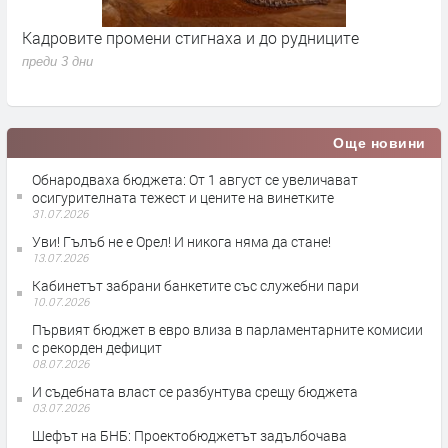
Кадровите промени стигнаха и до рудниците
П
1
преди 3 дни
п
Още новини
Обнародваха бюджета: От 1 август се увеличават
осигурителната тежест и цените на винетките
31.07.2026
Уви! Гълъб не е Орел! И никога няма да стане!
13.07.2026
Кабинетът забрани банкетите със служебни пари
10.07.2026
Първият бюджет в евро влиза в парламентарните комисии
с рекорден дефицит
08.07.2026
И съдебната власт се разбунтува срещу бюджета
03.07.2026
Шефът на БНБ: Проектобюджетът задълбочава