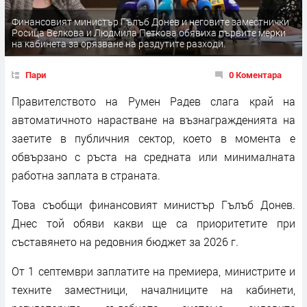
Финансовият министър Гълъб Донев и неговите заместнички
Росица Велкова и Людмила Петкова обявиха първите мерки
на кабинета за орязване на раздутите разходи.
Пари
0 Коментара
Правителството на Румен Радев слага край на
автоматичното нарастване на възнагражденията на
заетите в публичния сектор, което в момента е
обвързано с ръста на средната или минималната
работна заплата в страната.
Това съобщи финансовият министър Гълъб Донев.
Днес той обяви какви ще са приоритетите при
съставянето на редовния бюджет за 2026 г.
От 1 септември заплатите на премиера, министрите и
техните заместници, началниците на кабинети,