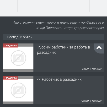
Ако сте силни, смели, ловки и много секси - приберете се в
къщи.Пияни сте. - стара градска поговорка
Последни обяви
ПРЕДЛАГА
🌱 Работник в разсадник
преди 4 месеца
ПРЕДЛАГА
Търсим работничка
преди 10 месеца