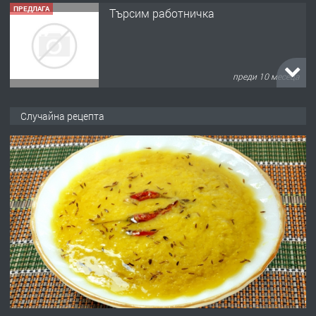
ПРЕДЛАГА
Продава употребявани чисти и
запазени матраци за спални.
преди 1 година
ПРЕДЛАГА
Работа за общи работници
Случайна рецепта
преди 1 година
ПРЕДЛАГА
Първи поход "По стъпките на Ангел
Войвода"
преди 1 година
ПРЕДЛАГА
Монтажник на малки детайли за
медицинската индустрия