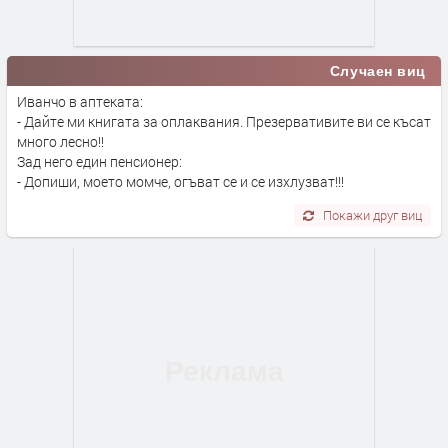
Случаен виц
Иванчо в аптеката:
- Дайте ми книгата за оплаквания. Презервативите ви се късат
много лесно!!
Зад него един пенсионер:
- Допиши, моето момче, огъват се и се изхлузват!!!
Покажи друг виц