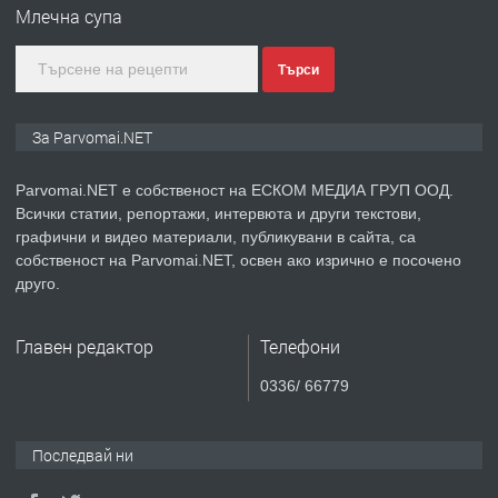
Млечна супа
Търси
преди 1 година
ПРЕДЛАГА
Уроци по Математика
За Parvomai.NET
Parvomai.NET е собственост на ЕСКОМ МЕДИА ГРУП ООД.
Всички статии, репортажи, интервюта и други текстови,
преди 1 година
графични и видео материали, публикувани в сайта, са
собственост на Parvomai.NET, освен ако изрично е посочено
ПРЕДЛАГА
Продавам апартамент - гр.
друго.
Първомай
Главен редактор
Телефони
преди 1 година
0336/ 66779
ТЪРСИ
Търсим работник
Последвай ни