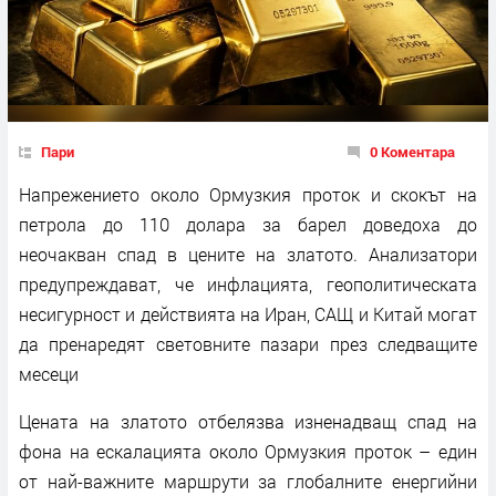
Пари
0 Коментара
Напрежението около Ормузкия проток и скокът на
петрола до 110 долара за барел доведоха до
неочакван спад в цените на златото. Анализатори
предупреждават, че инфлацията, геополитическата
несигурност и действията на Иран, САЩ и Китай могат
да пренаредят световните пазари през следващите
месеци
Цената на златото отбелязва изненадващ спад на
фона на ескалацията около Ормузкия проток – един
от най-важните маршрути за глобалните енергийни