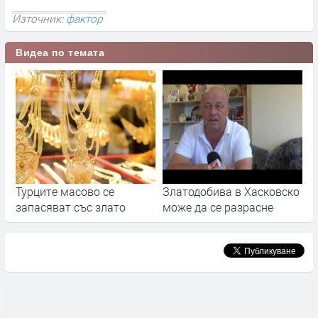
Източник:
фактор
Видеа по темата
Турците масово се
Златодобива в Хасковско
запасяват със злато
може да се разрасне