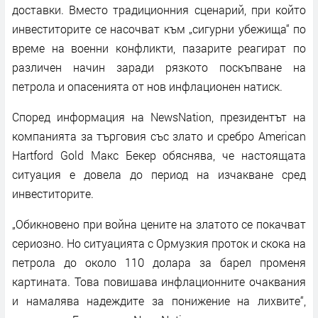
доставки. Вместо традиционния сценарий, при който
инвеститорите се насочват към „сигурни убежища“ по
време на военни конфликти, пазарите реагират по
различен начин заради рязкото поскъпване на
петрола и опасенията от нов инфлационен натиск.
Според информация на NewsNation, президентът на
компанията за търговия със злато и сребро American
Hartford Gold Макс Бекер обяснява, че настоящата
ситуация е довела до период на изчакване сред
инвеститорите.
„Обикновено при война цените на златото се покачват
сериозно. Но ситуацията с Ормузкия проток и скока на
петрола до около 110 долара за барел променя
картината. Това повишава инфлационните очаквания
и намалява надеждите за понижение на лихвите“,