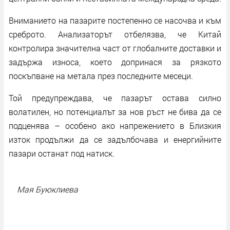
Вниманието на пазарите постепенно се насочва и към
среброто. Анализаторът отбелязва, че Китай
контролира значителна част от глобалните доставки и
задържа износа, което допринася за рязкото
поскъпване на метала през последните месеци.
Той предупреждава, че пазарът остава силно
волатилен, но потенциалът за нов ръст не бива да се
подценява – особено ако напрежението в Близкия
изток продължи да се задълбочава и енергийните
пазари останат под натиск.
Мая Буюклиева