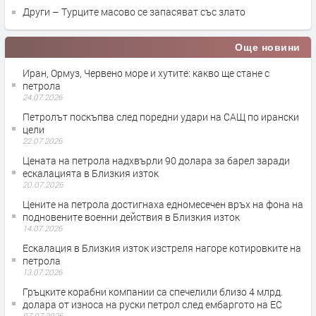
Други – Турците масово се запасяват със злато
Още новини
Иран, Ормуз, Червено море и хутите: какво ще стане с
петрола
24.07.2026
Петролът поскъпва след поредни удари на САЩ по ирански
цели
22.07.2026
Цената на петрола надхвърли 90 долара за барел заради
ескалацията в Близкия изток
20.07.2026
Цените на петрола достигнаха едномесечен връх на фона на
подновените военни действия в Близкия изток
14.07.2026
Ескалация в Близкия изток изстреля нагоре котировките на
петрола
13.07.2026
Гръцките корабни компании са спечелили близо 4 млрд.
долара от износа на руски петрол след ембаргото на ЕС
07.07.2026