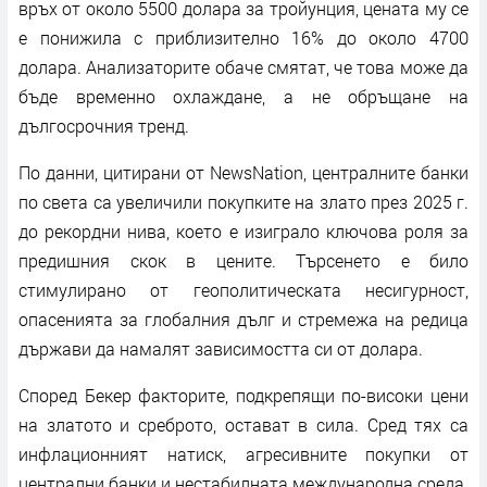
връх от около 5500 долара за тройунция, цената му се
е понижила с приблизително 16% до около 4700
долара. Анализаторите обаче смятат, че това може да
бъде временно охлаждане, а не обръщане на
дългосрочния тренд.
По данни, цитирани от NewsNation, централните банки
по света са увеличили покупките на злато през 2025 г.
до рекордни нива, което е изиграло ключова роля за
предишния скок в цените. Търсенето е било
стимулирано от геополитическата несигурност,
опасенията за глобалния дълг и стремежа на редица
държави да намалят зависимостта си от долара.
Според Бекер факторите, подкрепящи по-високи цени
на златото и среброто, остават в сила. Сред тях са
инфлационният натиск, агресивните покупки от
централни банки и нестабилната международна среда.