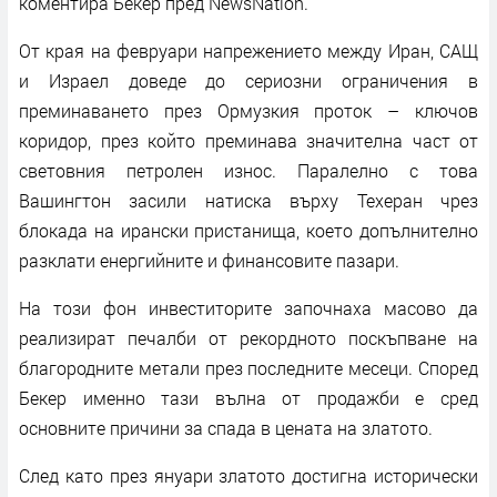
коментира Бекер пред NewsNation.
От края на февруари напрежението между Иран, САЩ
и Израел доведе до сериозни ограничения в
преминаването през Ормузкия проток – ключов
коридор, през който преминава значителна част от
световния петролен износ. Паралелно с това
Вашингтон засили натиска върху Техеран чрез
блокада на ирански пристанища, което допълнително
разклати енергийните и финансовите пазари.
На този фон инвеститорите започнаха масово да
реализират печалби от рекордното поскъпване на
благородните метали през последните месеци. Според
Бекер именно тази вълна от продажби е сред
основните причини за спада в цената на златото.
След като през януари златото достигна исторически