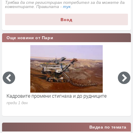
Трябва да сте регистриран потребител за да можете да
коментирате. Правилата -
тук
.
Вход
Още новини от Пари
Парите от Брюксел свалиха бюджетния дефицит до
Н
1.7% от БВП
л
преди 2 дни
п
Видеа по темата