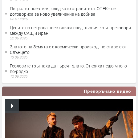
Петролът поевтиня, след като страните от ОПЕК+ се
договориха за ново увеличение на добива
06.07.2026
Цените на петрола поевтиняха след първия кръг преговори
между САЩ и Иран
22.06.2026
Златото на Земята е с космически произход, по-старо е от
Слънцето
13.06.2026
Геолозите тръгнаха да търсят злато. Откриха нещо много
по-рядко
12.06.2026
Препоръчано видео