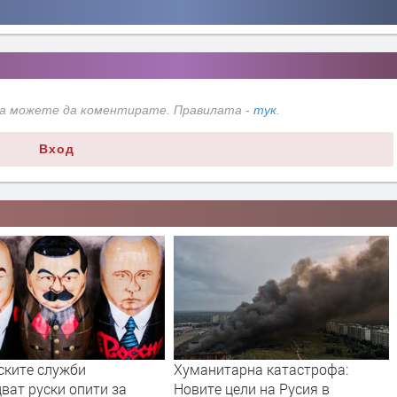
да можете да коментирате. Правилата -
тук
.
Вход
ските служби
Хуманитарна катастрофа:
ват руски опити за
Новите цели на Русия в