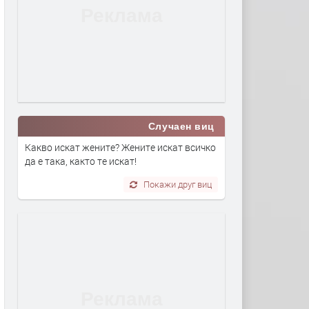
Случаен виц
Какво искат жените? Жените искат всичко
да е така, както те искат!
Покажи друг виц