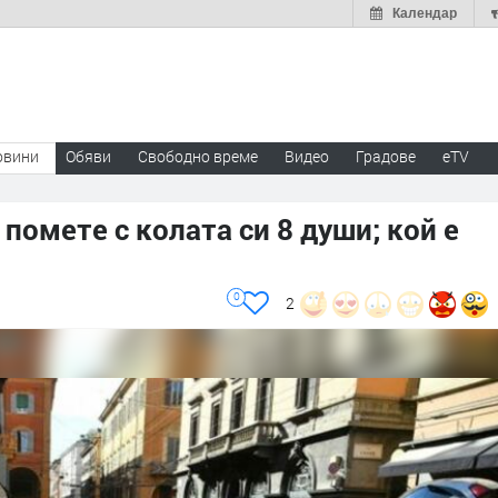
Календар
овини
Обяви
Свободно време
Видео
Градове
eTV
омете с колата си 8 души; кой е
0
2