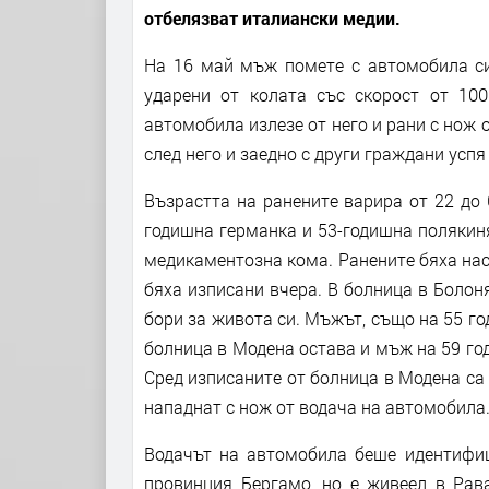
отбелязват италиански медии.
На 16 май мъж помете с автомобила си
ударени от колата със скорост от 100
автомобила излезе от него и рани с нож 
след него и заедно с други граждани успя
Възрастта на ранените варира от 22 до 
годишна германка и 53-годишна полякиня
медикаментозна кома. Ранените бяха нас
бяха изписани вчера. В болница в Болоня
бори за живота си. Мъжът, също на 55 год
болница в Модена остава и мъж на 59 год
Сред изписаните от болница в Модена са 
нападнат с нож от водача на автомобила
Водачът на автомобила беше идентифиц
провинция Бергамо, но е живеел в Рав