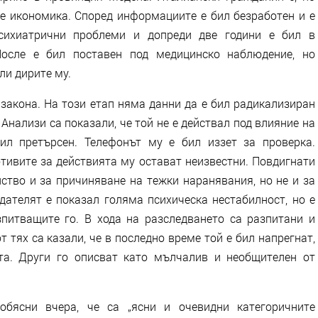
е икономика. Според информациите е бил безработен и е
сихиатрични проблеми и допреди две години е бил в
После е бил поставен под медицинско наблюдение, но
ли дирите му.
закона. На този етап няма данни да е бил радикализиран
 Анализи са показали, че той не е действал под влияние на
ил претърсен. Телефонът му е бил иззет за проверка.
тивите за действията му остават неизвестни. Повдигнати
ство и за причиняване на тежки наранявания, но не и за
дателят е показал голяма психическа нестабилност, но е
питващите го. В хода на разследването са разпитани и
т тях са казали, че в последно време той е бил напрегнат,
та. Други го описват като мълчалив и необщителен от
бясни вчера, че са „ясни и очевидни категоричните