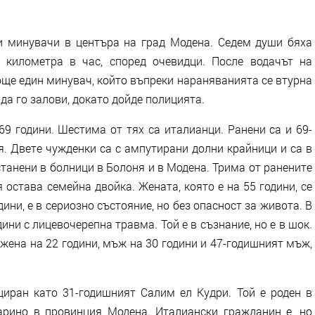
 минувачи в центъра на град Модена. Седем души бяха
 километра в час, според очевидци. После водачът на
още един минувач, който въпреки нараняванията се втурна
 да го залови, докато дойде полицията.
69 години. Шестима от тях са италианци. Ранени са и 69-
. Двете чужденки са с ампутирани долни крайници и са в
танени в болници в Болоня и в Модена. Трима от ранените
 остава семейна двойка. Жената, която е на 55 години, се
ини, е в сериозно състояние, но без опасност за живота. В
ини с лицевочерепна травма. Той е в съзнание, но е в шок.
жена на 22 години, мъж на 30 години и 47-годишният мъж,
.
иран като 31-годишният Салим ел Кудри. Той е роден в
арино в провинция Модена. Италиански гражданин е, но