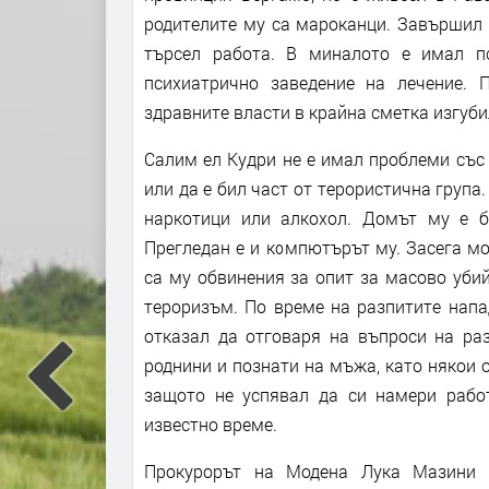
родителите му са мароканци. Завършил 
търсел работа. В миналото е имал п
психиатрично заведение на лечение. 
здравните власти в крайна сметка изгуби
Салим ел Кудри не е имал проблеми със 
или да е бил част от терористична група.
наркотици или алкохол. Домът му е б
Прегледан е и компютърът му. Засега мо
са му обвинения за опит за масово убий
тероризъм. По време на разпитите напа
отказал да отговаря на въпроси на раз
роднини и познати на мъжа, като някои о
защото не успявал да си намери рабо
известно време.
Прокурорът на Модена Лука Мазини о