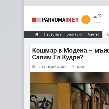
°C
34
Първомай
България
Светът
Н
Кошмар в Модена – мъж п
Салим Ел Кудри?
10:54, 18 май 2026 г.
1,980