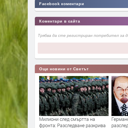
Facebook коментари
Коментари в сайта
Трябва да сте регистриран потребител за 
Още новини от Светът
ори с пожарите
Милиони след смъртта на
Герман
нологиите vs.
фронта: Разследване разкрива
разслед