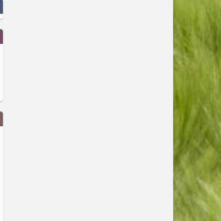
Дрон с експлозив е открит на
Сеута след трагедията: К
летището в Лайпциг
виновен – Испания, Маро