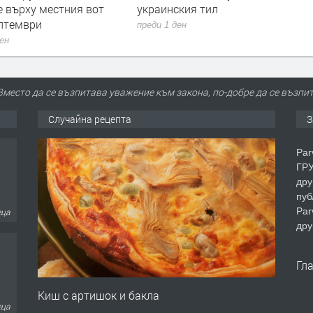
е върху местния вот
украинския тил
ептември
преди 1 ден
ден
Вместо да се възпитава уважение към закона, по-добре да се възпит
Случайна рецепта
З
Par
ГРУ
дру
пуб
Par
еца
дру
Гл
Киш с артишок и бакла
еца