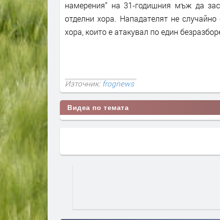
намерения“ на 31-годишния мъж да зас
отделни хора. Нападателят не случайно 
хора, които е атакувал по един безразбо
Източник:
frognews
Видеа по темата