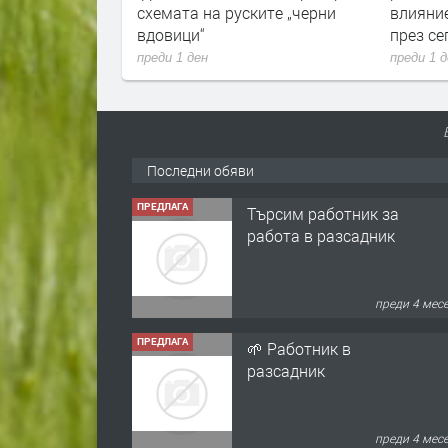
и
схемата на руските „черни
влияни
вдовици“
през с
преди 1 ден
преди 1 
Последни обяви
ПРЕДЛАГА
Търсим работник за
работа в разсадник
преди 4 мес
ПРЕДЛАГА
🌱 Работник в
разсадник
преди 4 мес