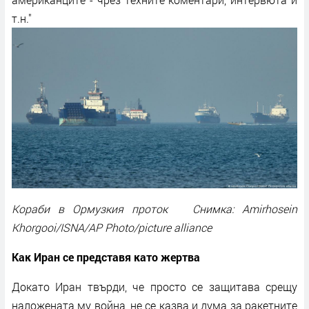
т.н."
Кораби в Ормузкия проток Снимка: Amirhosein
Khorgooi/ISNA/AP Photo/picture alliance
Как Иран се представя като жертва
Докато Иран твърди, че просто се защитава срещу
наложената му война, не се казва и дума за ракетните