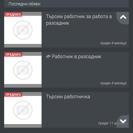
Последни обяви
ПРЕДЛАГА
🌱 Работник в разсадник
преди 4 месеца
ПРЕДЛАГА
Търсим работничка
преди 11 месеца
ПРЕДЛАГА
Продава употребявани чисти и
запазени матраци за спални.
преди 1 година