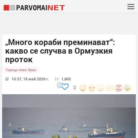
„Много кораби преминават“:
какво се случва в Ормузкия
проток
Гореща тема:
Иран
10:37, 18 май 2026 г.
1,865
0
0