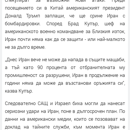
посещението си в Китай американският президент
Доналд Тръмп заплаши, че ще срине Иран с
бомбардировки. Според Брад Купър, шеф на
американското военно командване за Близкия изток,
Иран почти няма как да се защити - или най-малкото
не за дълго време.
„Днес Иран вече не може да напада в същите мащаби,
а тъй като 90 процента от отбранителната му
промишленост са разрушени, Иран в продължение на
години няма да може да възстанови оръжията си“,
казва Купър.
Следователно САЩ и Израел биха могли да нанесат
сериозни удари на Иран, поне в дългосрочен план. По
данни на американски медии, които се позовават на
доклад на тайните служби, към момента Иран е