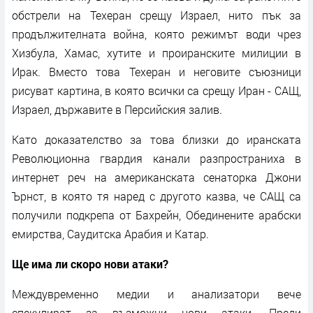
обстрели на Техеран срещу Израел, нито пък за
продължителната война, която режимът води чрез
Хизбула, Хамас, хутите и проиранските милиции в
Ирак. Вместо това Техеран и неговите съюзници
рисуват картина, в която всички са срещу Иран - САЩ,
Израел, държавите в Персийския залив.
Като доказателство за това близки до иранската
Революционна гвардия канали разпространиха в
интернет реч на американската сенаторка Джони
Ърнст, в която тя наред с другото казва, че САЩ са
получили подкрепа от Бахрейн, Обединените арабски
емирства, Саудитска Арабия и Катар.
Ще има ли скоро нови атаки?
Междувременно медии и анализатори вече
спекулират за възможни нови атаки. Преди