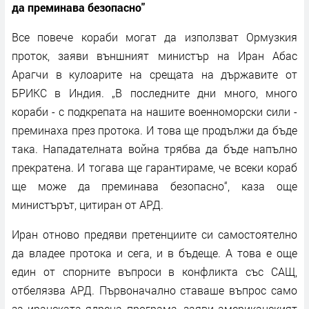
да преминава безопасно"
Все повече кораби могат да използват Ормузкия
проток, заяви външният министър на Иран Абас
Арагчи в кулоарите на срещата на държавите от
БРИКС в Индия. „В последните дни много, много
кораби - с подкрепата на нашите военноморски сили -
преминаха през протока. И това ще продължи да бъде
така. Нападателната война трябва да бъде напълно
прекратена. И тогава ще гарантираме, че всеки кораб
ще може да преминава безопасно“, каза още
министърът, цитиран от АРД.
Иран отново предяви претенциите си самостоятелно
да владее протока и сега, и в бъдеще. А това е още
един от спорните въпроси в конфликта със САЩ,
отбелязва АРД. Първоначално ставаше въпрос само
за иранската ядрена програма, заяви американският