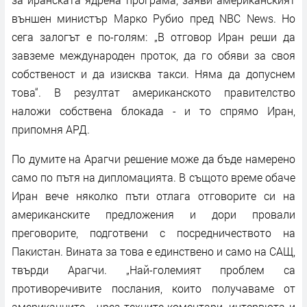
външен министър Марко Рубио пред NBC News. Но
сега залогът е по-голям: „В отговор Иран реши да
завземе международен проток, да го обяви за своя
собственост и да изисква такси. Няма да допуснем
това“. В резултат американското правителство
наложи собствена блокада - и то спрямо Иран,
припомня АРД.
По думите на Арагчи решение може да бъде намерено
само по пътя на дипломацията. В същото време обаче
Иран вече няколко пъти отлага отговорите си на
американските предложения и дори провали
преговорите, подготвени с посредничеството на
Пакистан. Вината за това е единствено и само на САЩ,
твърди Арагчи. „Най-големият проблем са
противоречивите послания, които получаваме от
американците - чрез техните коментари, интервюта и