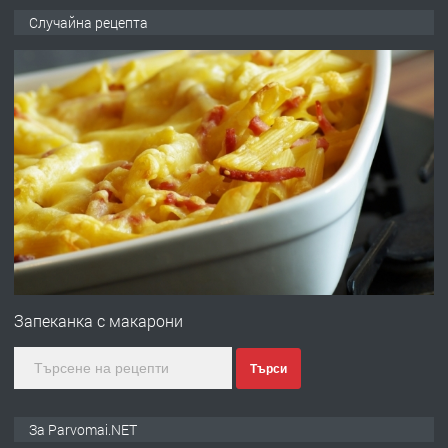
ПРЕДЛАГА
Работа за общи работници
Случайна рецепта
преди 1 година
ПРЕДЛАГА
Първи поход "По стъпките на Ангел
Войвода"
преди 1 година
ПРЕДЛАГА
Монтажник на малки детайли за
медицинската индустрия
Запеканка с макарони
Търси
преди 1 година
ПРЕДЛАГА
Уроци по Математика
За Parvomai.NET