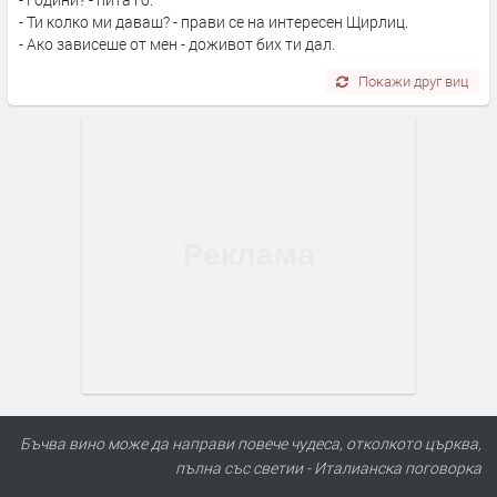
- Ти колко ми даваш? - прави се на интересен Щирлиц.
- Ако зависеше от мен - доживот бих ти дал.
Покажи друг виц
Бъчва вино може да направи повече чудеса, отколкото църква,
пълна със светии - Италианска поговорка