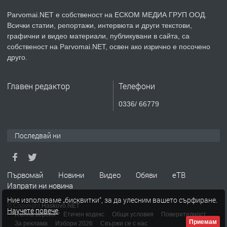
Parvomai.NET е собственост на ЕСКОМ МЕДИА ГРУП ООД.
Всички статии, репортажи, интервюта и други текстови,
преди 1 година
графични и видео материали, публикувани в сайта, са
собственост на Parvomai.NET, освен ако изрично е посочено
ПРЕДЛАГА
Продавам апартамент - гр.
друго.
Първомай
Главен редактор
Телефони
преди 1 година
0336/ 66779
ТЪРСИ
Търсим работник
Последвай ни
преди 1 година
Първомай
Новини
Видео
Обяви
еТВ
Изпрати ни новина
ПРЕДЛАГА
Търсим работник за работа в
Ние използваме „бисквитки“, за да улесним вашето сърфиране.
разсадник
© Copyright
Haskovo.NET
Научете повече
.
Пълна версия
Етичен кодекс
Общи условия
Поверителност
Приемам
За реклама
Избори 2026
Свържи се с нас