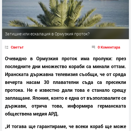
​​​​​​​Затишие или ескалация в Ормузкия проток?
Светът
0 Коментара
Очевидно в Ормузкия проток има пролуки: през
последните дни множество кораби са минали оттам.
Иранската държавна телевизия съобщи, че от сряда
вечерта насам 30 плавателни съда са пресекли
протока. Не е известно дали това е станало срещу
заплащане. Япония, която е една от възползвалите се
държави, отрича това, информира германската
обществена медия АРД.
„И тогава ще гарантираме, че всеки кораб ще може