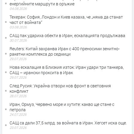
енергийните маршрути в оръжие
04.08.2026
Teхеран: София, Лондон и Киев казаха, че „няма да станат
част от войната“
03.08.2026
САЩ пак удариха обекти в Иран, ескалацията продължава
30.07.2026
Reuters: Китай захранва Иран с 400 преносими зенитно-
ракетни комплекса до седмици
29.07.2026
Нова ескалация в Близкия изток: Иран удари три танкера,
САЩ – ирански проксита в Ирак
29.07.2026
След Русия: Украйна отвори нов фронт в световния
конфликт
28.07.2026
Иран, Ормуз, Червено море и хутите: какво ще стане с
петрола
24.07.2026
САЩ са дали 37,5 млрд. за войната в Иран. Хегсет иска още.
23.07.2026