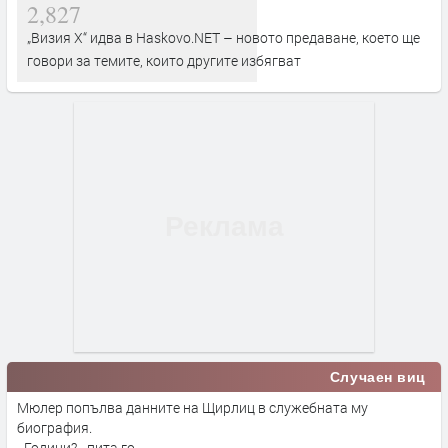
2,827
„Визия Х“ идва в Haskovo.NET – новото предаване, което ще
говори за темите, които другите избягват
Случаен виц
Мюлер попълва данните на Щирлиц в служебната му
биография.
- Години? - пита го.