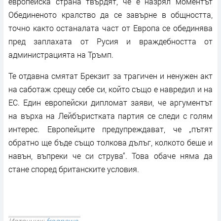
европейска страна твърдят, че е назрял моментът
Обединеното кралство да се завърне в общността,
точно както останалата част от Европа се обединява
пред заплахата от Русия и враждебността от
администрацията на Тръмп.
Те отдавна смятат Брекзит за трагичен и ненужен акт
на саботаж срещу себе си, който също е навредил и на
ЕС. Един европейски дипломат заяви, че аргументът
на върха на Лейбъристката партия се следи с голям
интерес. Европейците предупреждават, че „пътят
обратно ще бъде също толкова дълъг, колкото беше и
навън, въпреки че си струва“. Това обаче няма да
стане според британските условия.
Източник:
frognews