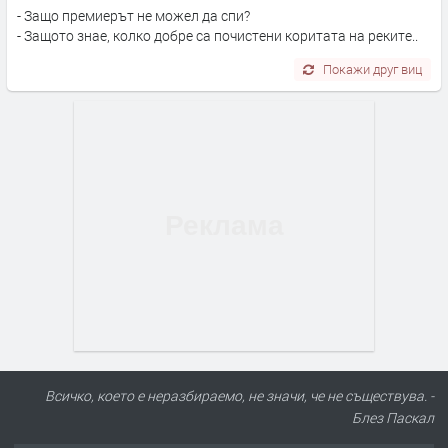
- Защо премиерът не можел да спи?
- Защото знае, колко добре са почистени коритата на реките..
Покажи друг виц
Всичко, което е неразбираемо, не значи, че не съществува. -
Блез Паскал