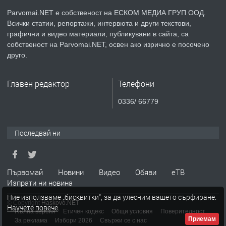
Parvomai.NET е собственост на ЕСКОМ МЕДИА ГРУП ООД.
Всички статии, репортажи, интервюта и други текстови,
преди 1 година
графични и видео материали, публикувани в сайта, са
собственост на Parvomai.NET, освен ако изрично е посочено
ПРЕДЛАГА
Уроци по Математика
друго.
Главен редактор
Телефони
преди 1 година
0336/ 66779
ПРЕДЛАГА
Продавам апартамент - гр.
Първомай
Последвай ни
преди 1 година
Първомай
Новини
Видео
Обяви
еТВ
Изпрати ни новина
ТЪРСИ
Търсим работник
Ние използваме „бисквитки“, за да улесним вашето сърфиране.
© Copyright
Haskovo.NET
Научете повече
.
Пълна версия
Етичен кодекс
Общи условия
Поверителност
Приемам
За реклама
Избори 2026
Свържи се с нас