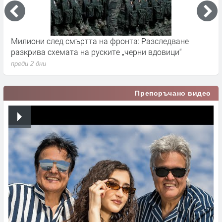
Милиони след смъртта на фронта: Разследване
Г
разкрива схемата на руските „черни вдовици“
в
преди 2 дни
п
Препоръчано видео