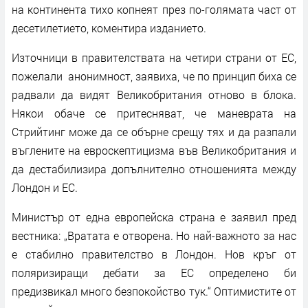
на континента тихо копнеят през по-голямата част от
десетилетието, коментира изданието.
Източници в правителствата на четири страни от ЕС,
пожелали анонимност, заявиха, че по принцип биха се
радвали да видят Великобритания отново в блока.
Някои обаче се притесняват, че маневрата на
Стрийтинг може да се обърне срещу тях и да разпали
въглените на евроскептицизма във Великобритания и
да дестабилизира допълнително отношенията между
Лондон и ЕС.
Министър от една европейска страна е заявил пред
вестника: „Вратата е отворена. Но най-важното за нас
е стабилно правителство в Лондон. Нов кръг от
поляризиращи дебати за ЕС определено би
предизвикал много безпокойство тук.“ Оптимистите от