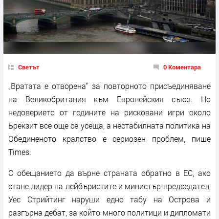
Светът
0 Коментара
„Вратата е отворена“ за повторното присъединяване
на Великобритания към Европейския съюз. Но
недоверието от годините на рисковани игри около
Брекзит все още се усеща, а нестабилната политика на
Обединеното кралство е сериозен проблем, пише
Times.
С обещанието да върне страната обратно в ЕС, ако
стане лидер на лейбъристите и министър-председател,
Уес Стрийтинг наруши едно табу на Острова и
разгърна дебат, за който много политици и дипломати