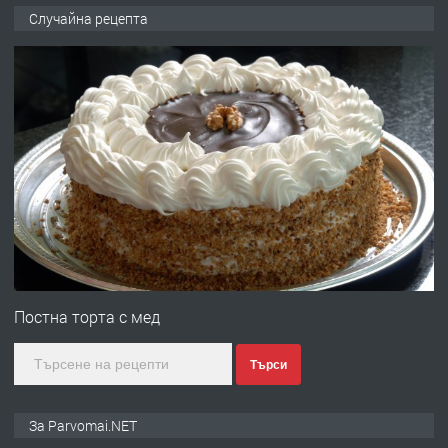
ПРЕДЛАГА
Продава употребявани чисти и
Случайна рецепта
запазени матраци за спални.
преди 1 година
ПРЕДЛАГА
Работа за общи работници
преди 1 година
ПРЕДЛАГА
Първи поход "По стъпките на Ангел
Войвода"
Постна торта с мед
Търси
преди 1 година
ПРЕДЛАГА
Монтажник на малки детайли за
За Parvomai.NET
медицинската индустрия