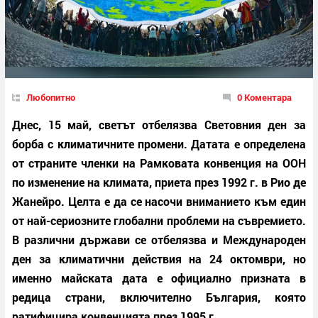
Любопитно
0 Коментара
Днес, 15 май, светът отбелязва Световния ден за
борба с климатичните промени. Датата е определена
от страните членки на Рамковата конвенция на ООН
по изменение на климата, приета през 1992 г. в Рио де
Жанейро. Целта е да се насочи вниманието към един
от най-сериозните глобални проблеми на съвремието.
В различни държави се отбелязва и Международен
ден за климатични действия на 24 октомври, но
именно майската дата е официално призната в
редица страни, включително България, която
ратифицира конвенцията през 1995 г.