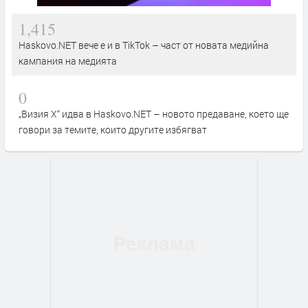
1,415
Haskovo.NET вече е и в TikTok – част от новата медийна
кампания на медията
0
„Визия Х“ идва в Haskovo.NET – новото предаване, което ще
говори за темите, които другите избягват