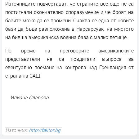
Източниците подчертават, че страните все още не са
постигнали окончателно споразумение и че броят на
базите може да се промени. Очаква се една от новите
бази да бъде разположена в Нарсарсуак, на мястото
на бивша американска военна база с малко летище.
По време на преговорите американските
представители не са повдигали въпроса за
евентуално поемане на контрола над Гренландия от
страна на САЩ.
Илиана Славова
Източник:
http://faktor.bg