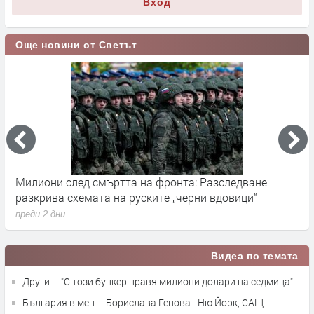
Вход
Още новини от Светът
Германските служби разследват руски опити за
Х
влияние върху местния вот през септември
у
преди 2 дни
п
Видеа по темата
Други – "С този бункер правя милиони долари на седмица"
България в мен – Борислава Генова - Ню Йорк, САЩ