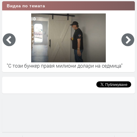
Видеа по темата
Борислава Генова - Ню Йорк, САЩ
Г