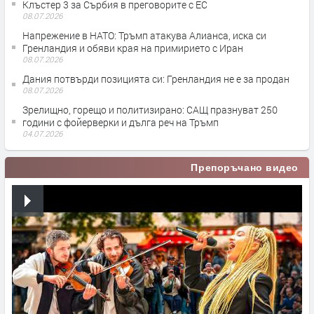
Клъстер 3 за Сърбия в преговорите с ЕС
08.07.2026
Напрежение в НАТО: Тръмп атакува Алианса, иска си
Гренландия и обяви края на примирието с Иран
08.07.2026
Дания потвърди позицията си: Гренландия не е за продан
08.07.2026
Зрелищно, горещо и политизирано: САЩ празнуват 250
години с фойерверки и дълга реч на Тръмп
04.07.2026
Препоръчано видео