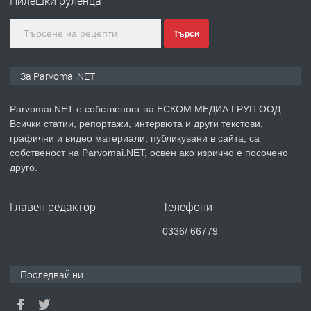
Пилешки руленца
Търси
преди 1 година
ПРЕДЛАГА
Уроци по Математика
За Parvomai.NET
Parvomai.NET е собственост на ЕСКОМ МЕДИА ГРУП ООД.
Всички статии, репортажи, интервюта и други текстови,
преди 1 година
графични и видео материали, публикувани в сайта, са
собственост на Parvomai.NET, освен ако изрично е посочено
ПРЕДЛАГА
Продавам апартамент - гр.
друго.
Първомай
Главен редактор
Телефони
преди 1 година
0336/ 66779
ТЪРСИ
Търсим работник
Последвай ни