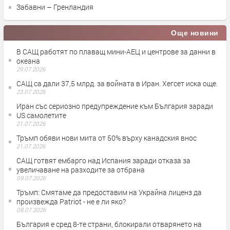
Забавни – Гренландия
Още новини
В САЩ работят по плаващ мини-АЕЦ и центрове за данни в
океана
29.07.2026
САЩ са дали 37,5 млрд. за войната в Иран. Хегсет иска още.
23.07.2026
Иран със сериозно предупреждение към България заради
US самолетите
21.07.2026
Тръмп обяви нови мита от 50% върху канадския внос
21.07.2026
САЩ готвят ембарго над Испания заради отказа за
увеличаване на разходите за отбрана
09.07.2026
Тръмп: Смятаме да предоставим на Украйна лиценз да
произвежда Patriot - не е ли яко?
08.07.2026
България е сред 8-те страни, блокирали отварянето на