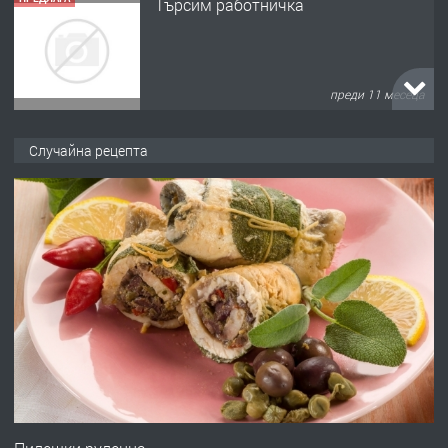
Продава употребявани чисти и
запазени матраци за спални.
преди 1 година
ПРЕДЛАГА
Работа за общи работници
Случайна рецепта
преди 1 година
ПРЕДЛАГА
Първи поход "По стъпките на Ангел
Войвода"
преди 1 година
ПРЕДЛАГА
Монтажник на малки детайли за
медицинската индустрия