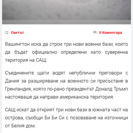
Светът
0 Коментара
Вашингтон иска да строи три нови военни бази, които
да бъдат официално определени като суверенна
територия на САЩ
Съединените щати водят непублични преговори с
Дания за разширяване на военното си присъствие в
Гренландия, която по-рано президентът Доналд Тръмп
настояваше да направи американска територия.
САЩ искат да открият три нови бази в южната част на
острова, съобщи Би Би Си с позоваване на източници
от Белия дом.