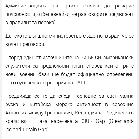
Администрацията на Тръмп отказа да разкрие
подробности, отбелязвайки, че разговорите „се движат
в правилната посока“.
Датското външно министерство също потвърди, че се
водят преговори.
Според един от източниците на Би Би Си, американски
служители са предложили план, според който трите
нови военни бази ще бъдат официално определени
като суверенна територия на САЩ.
Предвижда се те да следят основно за евентуална
руска и китайска морска активност в северния
Атлантик между Гренландия, Исландия и Обединеното
кралство – така наречената GIUK Gap (Greenland-
Iceland-Britain Gap).