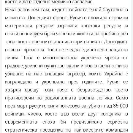
което и да е отделно медийно заглавие.
Нека започнем там, където войната е най-брутална в
момента. Донецкият фронт. Русия е вложила огромни
материални ресурси, огромни човешки ресурси и
почти неописуем брой човешки животи за пробив през
това, което военните анализатори наричат Донецкият
пояс от крепости. Това не е една единствена защитна
линия. Това е многопластова укрепена мрежа от
градове, усилени пунктове, окопи и подготвени зони за
убиване на настъпващия агресор, които Украйна е
изграждала и укрепвала през годините. Русия се
хвърля срещу този пояс с безразсъдство, което
противоречи на рационалната военна логика. Само
през март руските сили понесоха загуби от над 35 000
войници, число, което във всеки друг конфликт в
съвременната епоха би предизвикало сериозна
стратегическа преоценка на най-високите командни