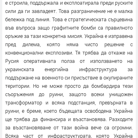
е строила, поддържала и експлоатирала преди руските
сили да ги завладеят. Това разграничение не е малка
бележка под линия. Това е стратегическата сърцевина
във въпроса защо графитните бомби са правилното
оръжие за тази конкретна мисия. Украйна е изправена
пред дилема, която няма чисто решение с
конвенционални експлозиви. Тя трябва да откаже на
Русия оперативната полза от използването на
украинската енергийна инфраструктура за
поддържане на военното си присъствие в окупираните
територии. Но не може просто да бомбардира тези
съоръжения до руини, защото всеки унищожен
трансформатор и всяка подстанция, превърната в
руини, е бреме, което бъдещата освободена Украйна
ще трябва да финансира и възстановява. Разходите
за възстановяване от тази война вече са огромни.
Всяка част от инфраструктурата, която Украйна