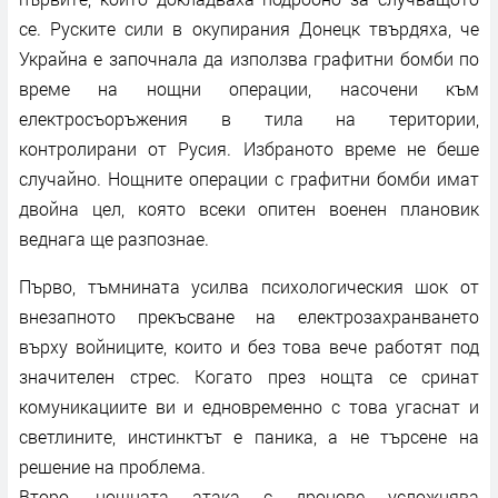
се. Руските сили в окупирания Донецк твърдяха, че
Украйна е започнала да използва графитни бомби по
време на нощни операции, насочени към
електросъоръжения в тила на територии,
контролирани от Русия. Избраното време не беше
случайно. Нощните операции с графитни бомби имат
двойна цел, която всеки опитен военен плановик
веднага ще разпознае.
Първо, тъмнината усилва психологическия шок от
внезапното прекъсване на електрозахранването
върху войниците, които и без това вече работят под
значителен стрес. Когато през нощта се сринат
комуникациите ви и едновременно с това угаснат и
светлините, инстинктът е паника, а не търсене на
решение на проблема.
Второ, нощната атака с дронове усложнява