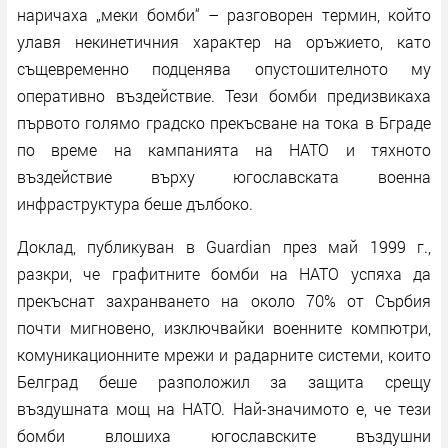
наричаха „меки бомби“ – разговорен термин, който
улавя некинетичния характер на оръжието, като
същевременно подценява опустошителното му
оперативно въздействие. Тези бомби предизвикаха
първото голямо градско прекъсване на тока в Бграде
по време на кампанията на НАТО и тяхното
въздействие върху югославската военна
инфраструктура беше дълбоко.
Доклад, публикуван в Guardian през май 1999 г.,
разкри, че графитните бомби на НАТО успяха да
прекъснат захранването на около 70% от Сърбия
почти мигновено, изключвайки военните компютри,
комуникационните мрежи и радарните системи, които
Белград беше разположил за защита срещу
въздушната мощ на НАТО. Най-значимото е, че тези
бомби влошиха югославските въздушни