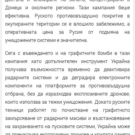
Донецк и околните региони. Тази кампания беше
ефективна. Руското противовъздушно покритие в
окупираните територии се е влошило забележимо, а
оперативната цена за Русия от подмяна на
унищожените системи е значителна.
Сега с въвеждането и на графитните бомби в тази
кампания като допълнителен инструмент Украйна
получава възможността временно да деактивира
радарните системи и да деградира електронните
компоненти на платформите за противовъздушна
отбрана, без да изразходва експлозивните дронове,
които използва за тежки унищожения. Докато руските
техници работят по почистване на графитното
замърсяване от радарните масиви и възстановяване
на захранването на пусковите системи, Украйна може
да пренасочва експлозивни дронове и крилати ракети