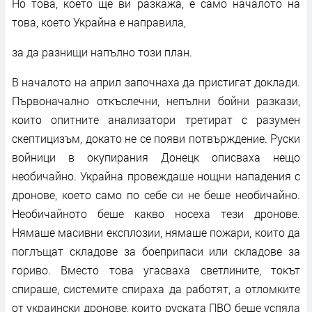
Но това, което ще ви разкажа, е само началото на
това, което Украйна е направила,
за да разнищи напълно този план.
В началото на април започнаха да пристигат доклади.
Първоначално откъслечни, непълни бойни разкази,
които опитните анализатори третират с разумен
скептицизъм, докато не се появи потвърждение. Руски
войници в окупирания Донецк описваха нещо
необичайно. Украйна провеждаше нощни нападения с
дронове, което само по себе си не беше необичайно.
Необичайното беше какво носеха тези дронове.
Нямаше масивни експлозии, нямаше пожари, които да
поглъщат складове за боеприпаси или складове за
гориво. Вместо това угасваха светлините, токът
спираше, системите спираха да работят, а отломките
от украински дронове, които руската ПВО беше успяла