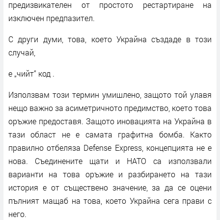
предизвикателен от простото рестартиране на
изключен предпазител.
С други думи, това, което Украйна създаде в този
случай,
е „чийт“ код .
Използвам този термин умишлено, защото той улавя
нещо важно за асиметричното предимство, което това
оръжие предоставя. Защото иновацията на Украйна в
тази област не е самата графитна бомба. Както
правилно отбеляза Defense Express, концепцията не е
нова. Съединените щати и НАТО са използвали
варианти на това оръжие и разбирането на тази
история е от съществено значение, за да се оцени
пълният мащаб на това, което Украйна сега прави с
него.