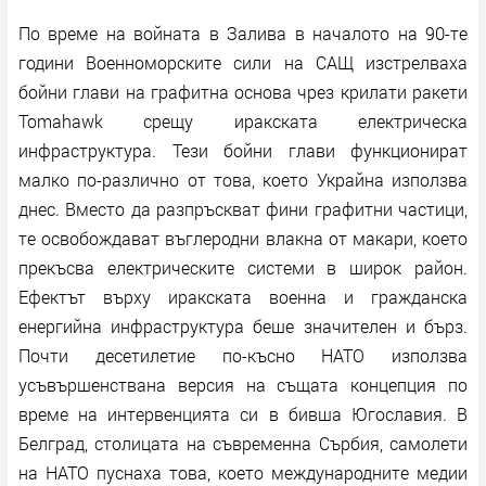
По време на войната в Залива в началото на 90-те
години Военноморските сили на САЩ изстрелваха
бойни глави на графитна основа чрез крилати ракети
Tomahawk срещу иракската електрическа
инфраструктура. Тези бойни глави функционират
малко по-различно от това, което Украйна използва
днес. Вместо да разпръскват фини графитни частици,
те освобождават въглеродни влакна от макари, което
прекъсва електрическите системи в широк район.
Ефектът върху иракската военна и гражданска
енергийна инфраструктура беше значителен и бърз.
Почти десетилетие по-късно НАТО използва
усъвършенствана версия на същата концепция по
време на интервенцията си в бивша Югославия. В
Белград, столицата на съвременна Сърбия, самолети
на НАТО пуснаха това, което международните медии