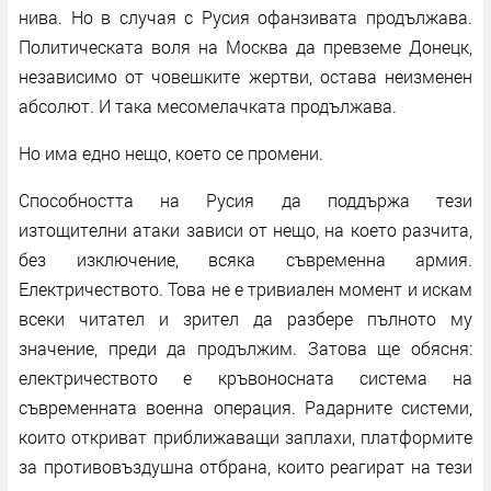
нива. Но в случая с Русия офанзивата продължава.
Политическата воля на Москва да превземе Донецк,
независимо от човешките жертви, остава неизменен
абсолют. И така месомелачката продължава.
Но има едно нещо, което се промени.
Способността на Русия да поддържа тези
изтощителни атаки зависи от нещо, на което разчита,
без изключение, всяка съвременна армия.
Електричеството. Това не е тривиален момент и искам
всеки читател и зрител да разбере пълното му
значение, преди да продължим. Затова ще обясня:
електричеството е кръвоносната система на
съвременната военна операция. Радарните системи,
които откриват приближаващи заплахи, платформите
за противовъздушна отбрана, които реагират на тези