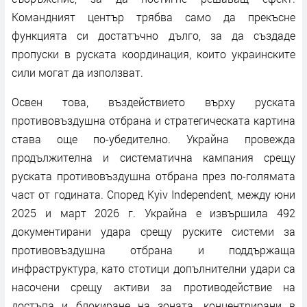
Командният център трябва само да прекъсне
функцията си достатъчно дълго, за да създаде
пропуски в руската координация, които украинските
сили могат да използват.
Освен това, въздействието върху руската
противовъздушна отбрана и стратегическата картина
става още по-убедително. Украйна провежда
продължителна и систематична кампания срещу
руската противовъздушна отбрана през по-голямата
част от годината. Според Kyiv Independent, между юни
2025 и март 2026 г. Украйна е извършила 492
документирани удара срещу руските системи за
противовъздушна отбрана и поддържаща
инфраструктура, като стотици допълнителни удари са
насочени срещу активи за противодействие на
достъпа и блокиране на зоната, концентрирани в