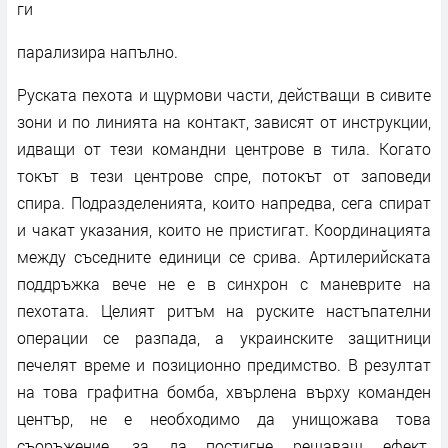
ги
парализира напълно.
Руската пехота и щурмови части, действащи в сивите
зони и по линията на контакт, зависят от инструкции,
идващи от тези командни центрове в тила. Когато
токът в тези центрове спре, потокът от заповеди
спира. Подразделенията, които напредва, сега спират
и чакат указания, които не пристигат. Координацията
между съседните единици се срива. Артилерийската
поддръжка вече не е в синхрон с маневрите на
пехотата. Целият ритъм на руските настъпателни
операции се разпада, а украинските защитници
печелят време и позиционно предимство. В резултат
на това графитна бомба, хвърлена върху команден
център, не е необходимо да унищожава това
съоръжение, за да постигне решаващ ефект.