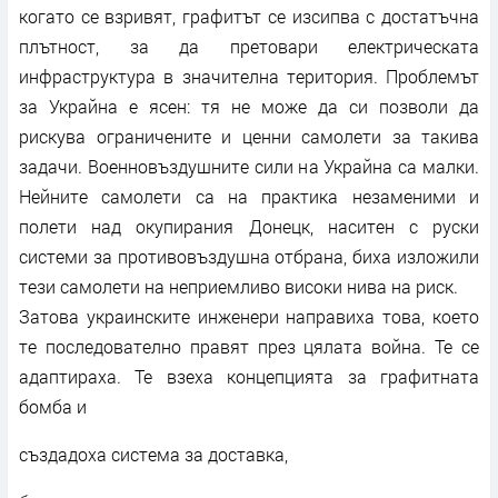
когато се взривят, графитът се изсипва с достатъчна
плътност, за да претовари електрическата
инфраструктура в значителна територия. Проблемът
за Украйна е ясен: тя не може да си позволи да
рискува ограничените и ценни самолети за такива
задачи. Военновъздушните сили на Украйна са малки.
Нейните самолети са на практика незаменими и
полети над окупирания Донецк, наситен с руски
системи за противовъздушна отбрана, биха изложили
тези самолети на неприемливо високи нива на риск.
Затова украинските инженери направиха това, което
те последователно правят през цялата война. Те се
адаптираха. Те взеха концепцията за графитната
бомба и
създадоха система за доставка,