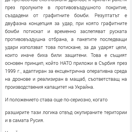
през пролуките в противовъздушното покритие,
създадени от графитните бомби. Резултатът е
двуфазна концепция за удар, при която графитните
бомби потискат и временно заслепяват руската
противовъздушна отбрана, а пакетите последващи
удари използват това потискане, за да ударят цели,
които иначе биха били защитени. Това е същият
основен принцип, който НАТО приложи в Сърбия през
1999 г., адаптиран за ексцентрична оперативна среда
на дронове и реализиран в мащаб, съответстващ на
производствения капацитет на Украйна.
И положението става още по-сериозно, когато
разширите тази логика отвъд окупираните територии
и в самата Русия.