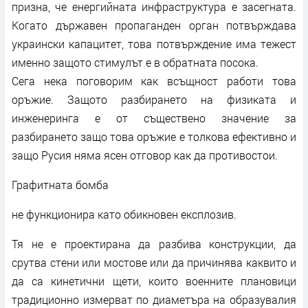
призна, че енергийната инфраструктура е засегната.
Когато държавен пропаганден орган потвърждава
украински капацитет, това потвърждение има тежест
именно защото стимулът е в обратната посока.
Сега нека поговорим как всъщност работи това
оръжие. Защото разбирането на физиката и
инженеринга е от съществено значение за
разбирането защо това оръжие е толкова ефективно и
защо Русия няма ясен отговор как да противостои.
Графитната бомба
не функционира като обикновен експлозив.
Тя не е проектирана да разбива конструкции, да
срутва стени или мостове или да причинява каквито и
да са кинетични щети, които военните плановици
традиционно измерват по диаметъра на образувалия