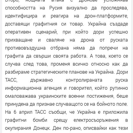
способността на Русия визуално да проследява,
идентифицира и реагира на дрон-платформите,
доставящи графитния си товар. Украйна създаде
оперативен сценарий, при който дори успешно
прихващане и сваляне на дрона от руската
противовъздушна отбрана няма да попречи на
графита да свърши своята работа. А това, което се
случва след това, променя всичко относно как да
разбираме стратегическите планове на Украйна. Дори
ТАСС, държавно контролираната руска
информационна агенция и говорител, който рутинно
омаловажава украинските военни постижения, беше
принудена да признае случващото се на бойното поле.
На 6 април ТАСС съобщи, че Украйна е приложила
графитни бомби срещу електросъоръжения в
окупирания Донецк. Ден по-рано, описвайки как тези