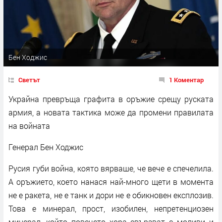
Бен Ходжис
Светът
1 Коментар
Украйна превръща графита в оръжие срещу руската
армия, а новата тактика може да промени правилата
на войната
Генерал Бен Ходжис
Русия губи война, която вярваше, че вече е спечелила.
А оръжието, което нанася най-много щети в момента
не е ракета, не е танк и дори не е обикновен експлозив.
Това е минерал, прост, изобилен, непретенциозен
минерал, който повечето хора свързват с моливи и