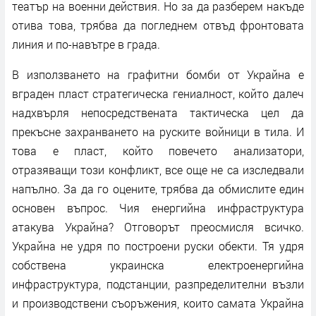
театър на военни действия. Но за да разберем накъде
отива това, трябва да погледнем отвъд фронтовата
линия и по-навътре в града.
В използването на графитни бомби от Украйна е
вграден пласт стратегическа гениалност, който далеч
надхвърля непосредствената тактическа цел да
прекъсне захранването на руските войници в тила. И
това е пласт, който повечето анализатори,
отразяващи този конфликт, все още не са изследвали
напълно. За да го оцените, трябва да обмислите един
основен въпрос. Чия енергийна инфраструктура
атакува Украйна? Отговорът преосмисля всичко.
Украйна не удря по построени руски обекти. Тя удря
собствена украинска електроенергийна
инфраструктура, подстанции, разпределителни възли
и производствени съоръжения, които самата Украйна