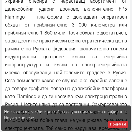
Украйна оперира с нарастващ асортимент от
далекобойни ударни дронове, включително FP5
Flamingo – платформа с докладван оперативен
обхват от приблизително 3 000 километра или
приблизително 1 860 мили. Този обхват е достатъчен,
за да достигне практически всяка стратегическа цел в
рамките на Руската федерация, включително големи
индустриални центрове, възли за енергийна
инфраструктура и възли на електроенергийната
мрежа, обслужващи най-големите градове в Русия.
Сега помислете какво се случва, ако Украйна започне
да товари графитен товар на далекобойни платформи
като Flamingo и да ги насочва към електроцентрали в
Русия. Щетите няма да са постоянни. Замърсяването
Ние използваме „бисквитки“, за да улесним вашето сърфиране.
с графит, за разлика от прецизен удар с
Научете повече
.
високовзривна бойна глава, не унищожава физически
Приемам
електроцентрала. Той само го нарушава, временно го