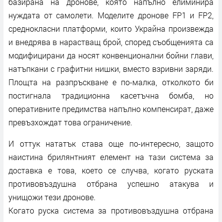
базирана на дронове, която напълно елиминира
нуждата от самолети. Моделите дронове FP1 и FP2,
среднокласни платформи, които Украйна произвежда
и внедрява в нарастващ брой, според съобщенията са
модифицирани да носят конвенционални бойни глави,
натъпкани с графитни нишки, вместо взривни заряди.
Площта на разпръскване е по-малка, отколкото би
постигнала традиционна касетъчна бомба, но
оперативните предимства напълно компенсират, даже
превъзхождат това ограничение.
И оттук нататък става още по-интересно, защото
наистина брилянтният елемент на тази система за
доставка е това, което се случва, когато руската
противовъздушна отбрана успешно атакува и
унищожи тези дронове.
Когато руска система за противовъздушна отбрана