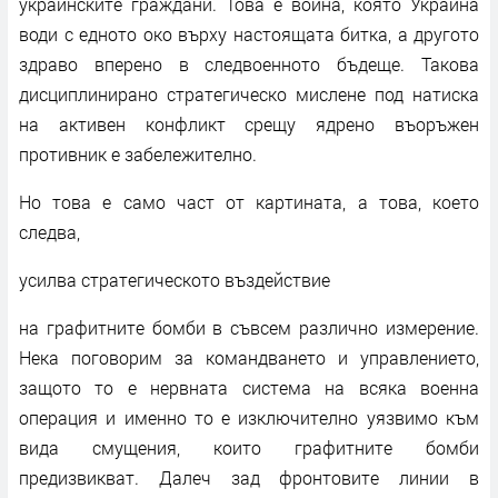
украинските граждани. Това е война, която Украйна
води с едното око върху настоящата битка, а другото
здраво вперено в следвоенното бъдеще. Такова
дисциплинирано стратегическо мислене под натиска
на активен конфликт срещу ядрено въоръжен
противник е забележително.
Но това е само част от картината, а това, което
следва,
усилва стратегическото въздействие
на графитните бомби в съвсем различно измерение.
Нека поговорим за командването и управлението,
защото то е нервната система на всяка военна
операция и именно то е изключително уязвимо към
вида смущения, които графитните бомби
предизвикват. Далеч зад фронтовите линии в