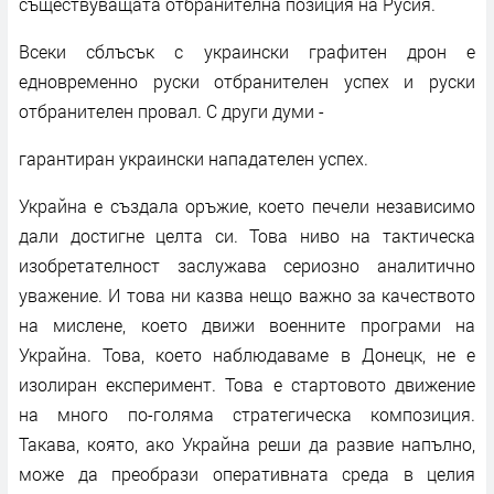
съществуващата отбранителна позиция на Русия.
Всеки сблъсък с украински графитен дрон е
едновременно руски отбранителен успех и руски
отбранителен провал. С други думи -
гарантиран украински нападателен успех.
Украйна е създала оръжие, което печели независимо
дали достигне целта си. Това ниво на тактическа
изобретателност заслужава сериозно аналитично
уважение. И това ни казва нещо важно за качеството
на мислене, което движи военните програми на
Украйна. Това, което наблюдаваме в Донецк, не е
изолиран експеримент. Това е стартовото движение
на много по-голяма стратегическа композиция.
Такава, която, ако Украйна реши да развие напълно,
може да преобрази оперативната среда в целия