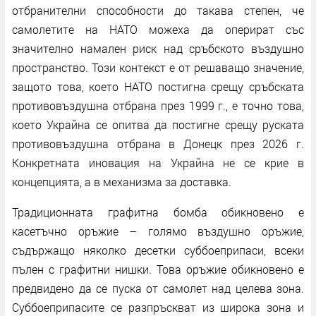
отбранителни способности до такава степен, че
самолетите на НАТО можеха да оперират със
значително намален риск над сръбското въздушно
пространство. Този контекст е от решаващо значение,
защото това, което НАТО постигна срещу сръбската
противовъздушна отбрана през 1999 г., е точно това,
което Украйна се опитва да постигне срещу руската
противовъздушна отбрана в Донецк през 2026 г.
Конкретната иновация на Украйна не се крие в
концепцията, а в механизма за доставка.
Традиционната графитна бомба обикновено е
касетъчно оръжие – голямо въздушно оръжие,
съдържащо няколко десетки суббоеприпаси, всеки
пълен с графитни нишки. Това оръжие обикновено е
предвидено да се пуска от самолет над целева зона.
Суббоеприпасите се разпръскват из широка зона и