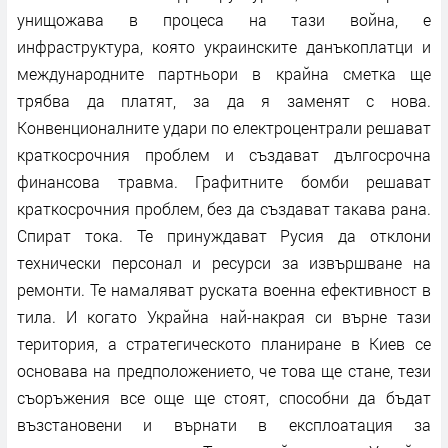
унищожава в процеса на тази война, е
инфраструктура, която украинските данъкоплатци и
международните партньори в крайна сметка ще
трябва да платят, за да я заменят с нова.
Конвенционалните удари по електроцентрали решават
краткосрочния проблем и създават дългосрочна
финансова травма. Графитните бомби решават
краткосрочния проблем, без да създават такава рана.
Спират тока. Те принуждават Русия да отклони
технически персонал и ресурси за извършване на
ремонти. Те намаляват руската военна ефективност в
тила. И когато Украйна най-накрая си върне тази
територия, а стратегическото планиране в Киев се
основава на предположението, че това ще стане, тези
съоръжения все още ще стоят, способни да бъдат
възстановени и върнати в експлоатация за