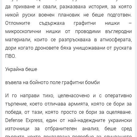
да прихване и свали, разказваха история, за която
никой руски военен плановик не беше подготвен.
Отломките съдържаха графитни нишки –
микроскопични нишки от проводими въглеродни
материали, които се разпръскваха в атмосферата,
дори когато дроновете бяха унищожавани от руската
ПВО.
Украйна беше
въвела на бойното поле графитни бомби
И го направи тихо, целенасочено и с оперативно
търпение, което отличава армията, която се бори за
победа, от тази, която просто се бори за оцеляване.
Defense Express, един от най-надеждните украински
източници за отбранителен анализ, беше сред
първите, които докладваха подробно за случващото