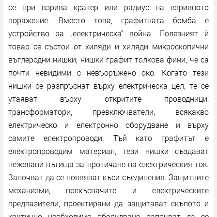
се при взрива кратер или радиус на взривното
поражение. Вместо това, графитната бомба е
устройство за „електрическа“ война. Полезният ѝ
товар се състои от хиляди и хиляди микроскопични
въглеродни нишки, нишки графит толкова фини, че са
почти невидими с невъоръжено око. Когато тези
нишки се разпръснат върху електрическа цел, те се
утаяват върху откритите проводници,
трансформатори, превключватели, всякакво
електрическо и електронно оборудване и върху
самите електропроводи. Тъй като графитът е
електропроводим материал, тези нишки създават
нежелани пътища за протичане на електрическия ток.
Започват да се появяват къси съединения. Защитните
механизми, прекъсвачите и електрическите
предпазители, проектирани да защитават скъпото и
критично необходимо оборудване, започват да се