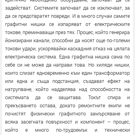
задействат. Системите започват да се изключват, за
да се предотвратят повреди. И в много случаи самите
графитни нишки се изпаряват от електрическите
токове, преминаващи през тях. Процес, който генерира
йонизирани канали, способни да носят още по-големи
токови удари, ускорявайки каскадния отказ на цялата
електрическа система. Една графитна нишка сама по
себе си не може да направи това. Но хиляди нишки,
които слизат едновременно към един трансформатор
или една и съща подстанция, създават ефект на
натрупване, който надделява над способността на
системата да се защитава. Токът спира и
прекъсването остава, докато ремонтните екипи не
почистят физически графитното замърсяване от
всяка засегната повърхност и компонент – процес,
който е много по-трудоемък и технически