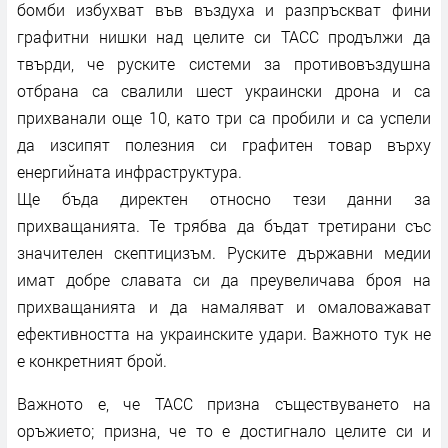
бомби избухват във въздуха и разпръскват фини
графитни нишки над целите си ТАСС продължи да
твърди, че руските системи за противовъздушна
отбрана са свалили шест украински дрона и са
прихванали още 10, като три са пробили и са успели
да изсипят полезния си графитен товар върху
енергийната инфраструктура.
Ще бъда директен относно тези данни за
прихващанията. Те трябва да бъдат третирани със
значителен скептицизъм. Руските държавни медии
имат добре славата си да преувеличава броя на
прихващанията и да намаляват и омаловажават
ефективността на украинските удари. Важното тук не
е конкретният брой.
Важното е, че ТАСС призна съществуването на
оръжието; призна, че то е достигнало целите си и