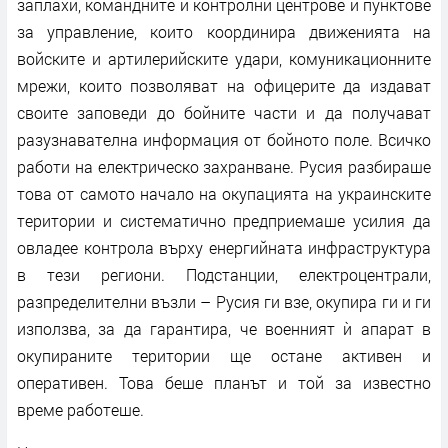
заплахи, командните и контролни центрове и пунктове
за управление, които координира движенията на
войските и артилерийските удари, комуникационните
мрежи, които позволяват на офицерите да издават
своите заповеди до бойните части и да получават
разузнавателна информация от бойното поле. Всичко
работи на електрическо захранване. Русия разбираше
това от самото начало на окупацията на украинските
територии и систематично предприемаше усилия да
овладее контрола върху енергийната инфраструктура
в тези региони. Подстанции, електроцентрали,
разпределителни възли – Русия ги взе, окупира ги и ги
използва, за да гарантира, че военният ѝ апарат в
окупираните територии ще остане активен и
оперативен. Това беше планът и той за известно
време работеше.