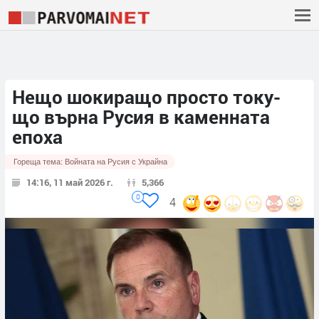
Нещо шокиращо просто току-
що върна Русия в каменната
епоха
Гореща тема:
Войната на Русия с Украйна
14:16, 11 май 2026 г.
5,366
0
4