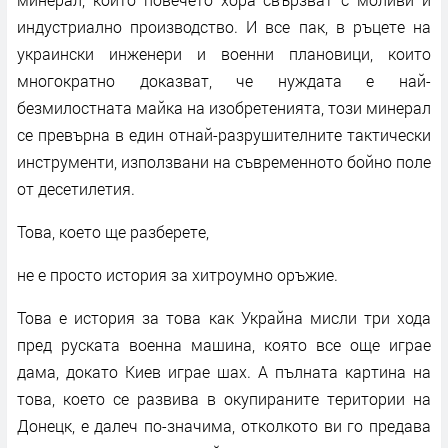
индустриално производство. И все пак, в ръцете на
украински инженери и военни плановици, които
многократно доказват, че нуждата е най-
безмилостната майка на изобретенията, този минерал
се превърна в един отнай-разрушителните тактически
инструменти, използвани на съвременното бойно поле
от десетилетия.
Това, което ще разберете,
не е просто история за хитроумно оръжие.
Това е история за това как Украйна мисли три хода
пред руската военна машина, която все още играе
дама, докато Киев играе шах. А пълната картина на
това, което се развива в окупираните територии на
Донецк, е далеч по-значима, отколкото ви го предава