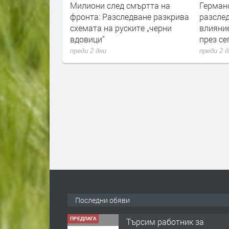
они след смъртта на
Германските служби
та: Разследване разкрива
разследват руски опити за
ата на руските „черни
влияние върху местния вот
ици“
през септември
 2 дни
преди 2 дни
ПРЕДЛАГА
Търсим работник за
работа в разсадник
Последни обяви
преди 4 мес