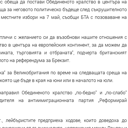
с обеща да постави Обединеното кралство в центъра на
ляща за неговото политическо бъдеще след съкрушителното
местните избори на 7 май, съобщи БТА с позоваване на
отличи с желанието си да възобнови нашите отношения с
тво в центъра на европейския континент, за да можем да
ката, търговията и отбраната“, подчерта британският
лото на референдума за Брекзит.
ока“ за Великобритания по време на следващата среща на
която ще бъде в края на юни или в началото на юли.
аправил Обединеното кралство „по-бедно“ и „по-слабо“
дителя на антиимиграционната партия „Реформирай
., лейбъристите предприеха ходове, които доведоха до
ха окуражени от възникналите напрежения между Лондон и