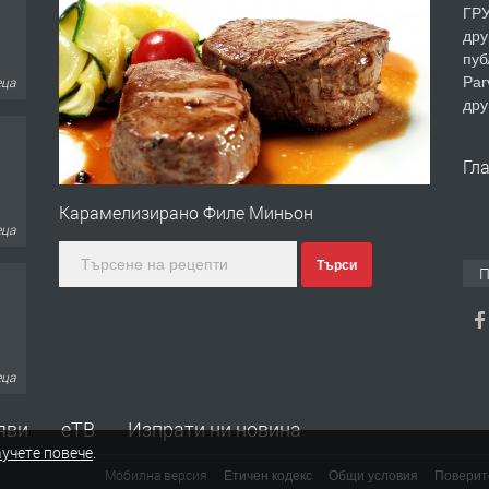
ГРУ
дру
пуб
Par
дру
еца
Гл
Карамелизирано Филе Миньон
Търси
П
еца
яви
еТВ
Изпрати ни новина
ина
учете повече
.
Мобилна версия
Етичен кодекс
Общи условия
Поверит