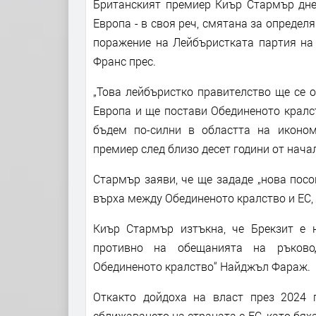
Британският премиер Киър Стармър дне
Европа - в своя реч, смятана за опреде
поражение на Лейбъристката партия на 
Франс прес.
„Това лейбъристко правителство ще се 
Европа и ще постави Обединеното кралс
бъдем по-силни в областта на икономи
премиер след близо десет години от нача
Стармър заяви, че ще зададе „нова пос
върха между Обединеното кралство и ЕС, 
Киър Стармър изтъкна, че Брекзит е н
противно на обещанията на ръково
Обединеното кралство“ Найджъл Фараж.
Откакто дойдоха на власт през 2024 г
сближаването на страната с ЕС, като бя