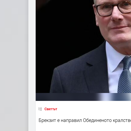
Светът
Брекзит е направил Обединеното кралство