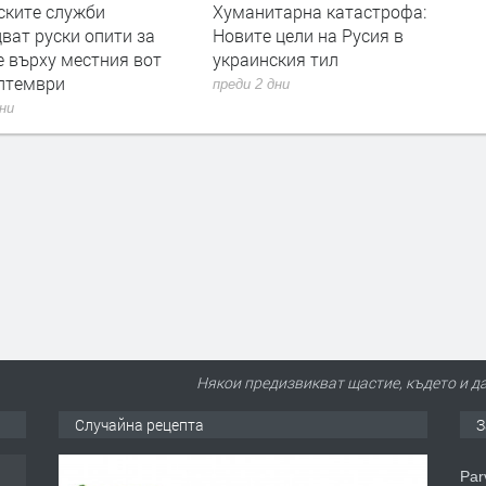
Хуманитарна катастрофа:
Дрон с експлозив е от
Новите цели на Русия в
летището в Лайпциг
украинския тил
преди 2 дни
преди 2 дни
Някои предизвикват щастие, където и да 
Случайна рецепта
З
еца
Par