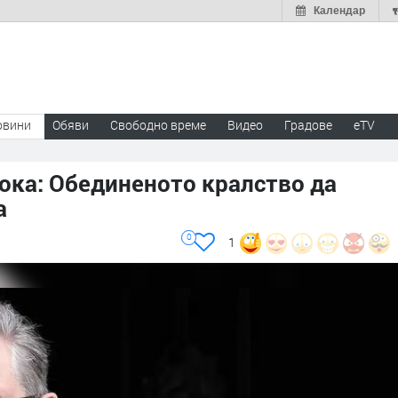
Календар
овини
Обяви
Свободно време
Видео
Градове
eTV
ока: Обединеното кралство да
а
0
1