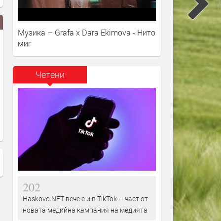
Музика – Grafa x Dara Ekimova - Нито
миг
Четени
и взе
В това британско село разчитат
Великобритания:
само на себе си
големия хаос
202
Haskovo.NET вече е и в TikTok – част от
новата медийна кампания на медията