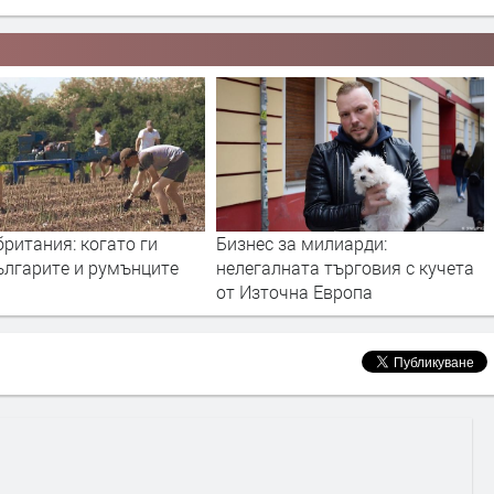
Бизнес за милиарди:
В село Хирево: "Европа н
нелегалната търговия с кучета
децата"
от Източна Европа