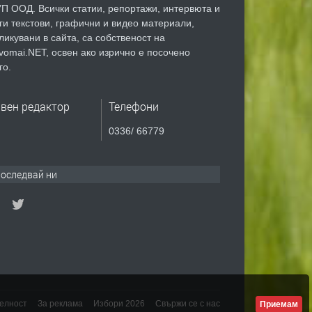
П ООД. Всички статии, репортажи, интервюта и
ги текстови, графични и видео материали,
ликувани в сайта, са собственост на
vomai.NET, освен ако изрично е посочено
го.
авен редактор
Телефони
0336/ 66779
оследвай ни
елност
За реклама
Избори 2026
Свържи се с нас
Приемам