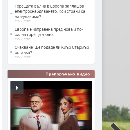
Горещата вълна в Европа заплашва
електроснабдяването. Kои страни са
най-уязвими?
23.06.2026
Европа е изправена пред нова и по-
силна гореща вълна
22.06.2026
Очакване: Ще подаде ли Киър Стармър
оставка?
22.06.2026
Препоръчано видео