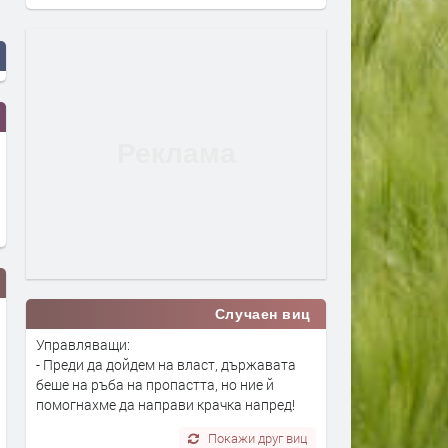
Случаен виц
Управляващи:
- Преди да дойдем на власт, държавата
беше на ръба на пропастта, но ние й
помогнахме да направи крачка напред!
Покажи друг виц