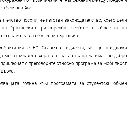
, отбелязва АФП.
ителство посочи, че изготвя законодателство, което цели
“ на британските разпоредби, особено в областта на
о право, за да се улесни търговията.
кобритания с ЕС Стармър подчерта, че ще предложи
да могат младите хора в нашата страна да имат по-добро
 приключат с преговорите относно програма за мобилност
 върха.
дващата година към програмата за студентски обмен