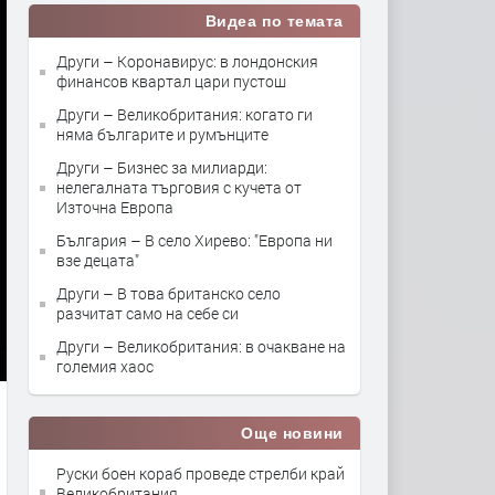
Видеа по темата
Други – Коронавирус: в лондонския
финансов квартал цари пустош
Други – Великобритания: когато ги
няма българите и румънците
Други – Бизнес за милиарди:
нелегалната търговия с кучета от
Източна Европа
България – В село Хирево: "Европа ни
взе децата"
Други – В това британско село
разчитат само на себе си
Други – Великобритания: в очакване на
големия хаос
Още новини
Руски боен кораб проведе стрелби край
Великобритания