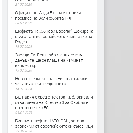
21.07.2026
Официално: Анди Бърнам е новият
премиер на Великобритания
20.07.2026
Шефката на „Обнови Европа“: Шокирана
съм от антиевропейското изявление на
Радев
16.07.2026
Заради EV: Великобритания сменя
данъците, ще се плаща на изминат
километър
15.07.2026
Нова гореща вълна в Европа, хиляди
загинаха при предишната
15.07.2026
България е сред 8-те страни, блокирали
отварянето на Клъстер 3 за Сърбия в
преговорите с ЕС
08.07.2026
Бившият шеф на НАТО: САЩ остават
зависими от европейските си съюзници
29.06.2026