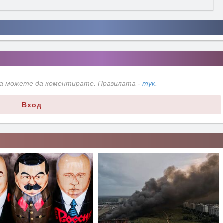
да можете да коментирате. Правилата -
тук
.
Вход