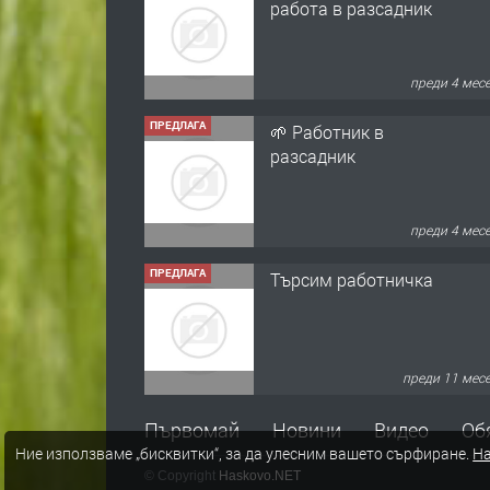
ПРЕДЛАГА
🌱 Работник в
разсадник
преди 4 мес
ПРЕДЛАГА
Търсим работничка
преди 11 мес
ПРЕДЛАГА
Продава употребявани
чисти и запазени
матраци за спални.
Първомай
Новини
Видео
Об
преди 1 год
Ние използваме „бисквитки“, за да улесним вашето сърфиране.
На
ПРЕДЛАГА
© Copyright
Haskovo.NET
Работа за общи