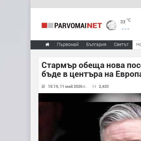
°C
33
Първомай
България
Светът
Н
Стармър обеща нова пос
бъде в центъра на Европ
15:19, 11 май 2026 г.
2,433