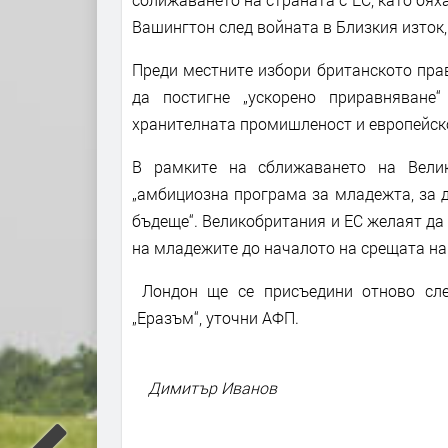
Вашингтон след войната в Близкия изток
Преди местните избори британското прав
да постигне „ускорено приравняване
хранителната промишленост и европейскот
В рамките на сближаването на Вели
„амбициозна програма за младежта, за 
бъдеще“. Великобритания и ЕС желаят да
на младежите до началото на срещата на
Лондон ще се присъедини отново сле
„Еразъм“, уточни АФП.
Димитър Иванов