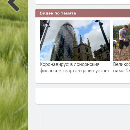
Видеа по темата
вирус: в лондонския
Великобритания: когато ги
ов квартал цари пустош
няма българите и румънците