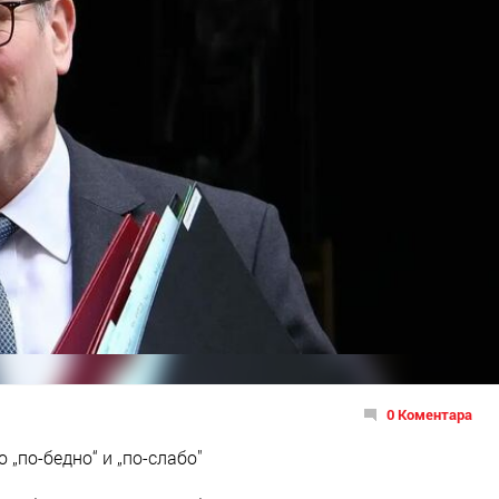
0 Коментара
 „по-бедно“ и „по-слабо"