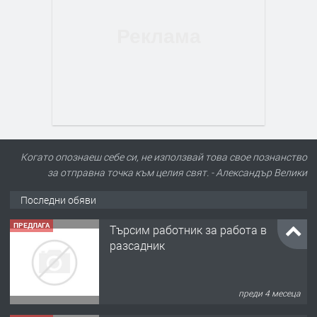
Когато опознаеш себе си, не използвай това свое познанство
за отправна точка към целия свят. - Александър Велики
Последни обяви
ПРЕДЛАГА
Търсим работник за работа в
разсадник
преди 4 месеца