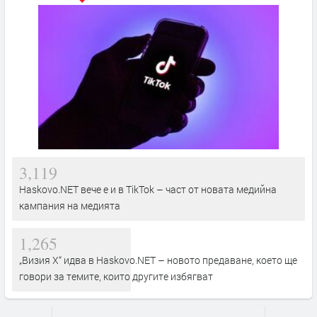
3,119
Haskovo.NET вече е и в TikTok – част от новата медийна
кампания на медията
1,265
„Визия Х“ идва в Haskovo.NET – новото предаване, което ще
говори за темите, които другите избягват