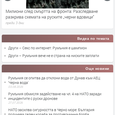
Милиони след смъртта на фронта: Разследване
Г
разкрива схемата на руските „черни вдовици“
в
преди 3 дни
п
Видеа по темата
Други – Секс по интернет: Румъния е шампион
Други – Румъния вече не е страна на ниските заплати
Още новини
Румъния се опитва да отклони вода от Дунав към АЕЦ
'Черна вода'
03.08.2026
Румъния обмисля задействане на чл. 4 на НАТО заради
инцидентите с руски дронове
27.07.2026
НАТО засилва сигурността в Черно море: България
получава седем кораба за противоминна борба