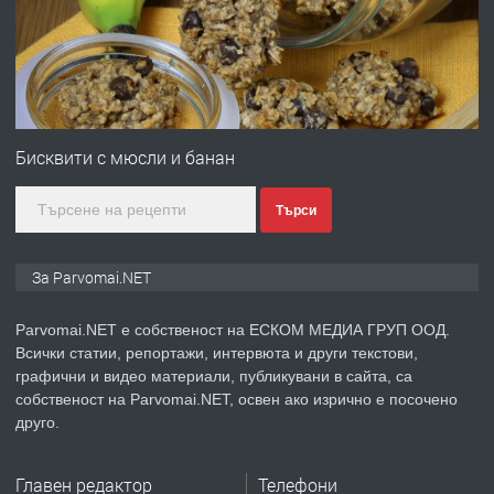
преди 1 година
ПРЕДЛАГА
Първи поход "По стъпките на Ангел
Войвода"
Бисквити с мюсли и банан
Търси
преди 1 година
ПРЕДЛАГА
Монтажник на малки детайли за
За Parvomai.NET
медицинската индустрия
Parvomai.NET е собственост на ЕСКОМ МЕДИА ГРУП ООД.
Всички статии, репортажи, интервюта и други текстови,
преди 1 година
графични и видео материали, публикувани в сайта, са
собственост на Parvomai.NET, освен ако изрично е посочено
ПРЕДЛАГА
Уроци по Математика
друго.
Главен редактор
Телефони