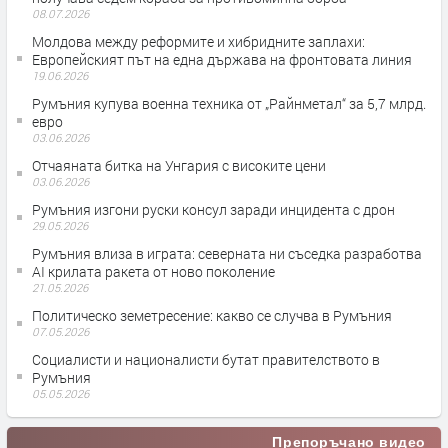
08.07.2026
Молдова между реформите и хибридните заплахи:
Европейският път на една държава на фронтовата линия
19.06.2026
Румъния купува военна техника от „Райнметал“ за 5,7 млрд.
евро
03.06.2026
Отчаяната битка на Унгария с високите цени
03.06.2026
Румъния изгони руски консул заради инцидента с дрон
29.05.2026
Румъния влиза в играта: северната ни съседка разработва
AI крилата ракета от ново поколение
21.05.2026
Политическо земетресение: какво се случва в Румъния
07.05.2026
Социалисти и националисти бутат правителството в
Румъния
05.05.2026
Препоръчано видео