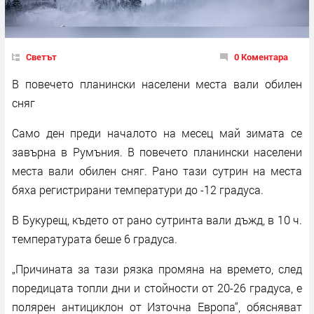
Светът
0 Коментара
В повечето планински населени места вали обилен
сняг
Само ден преди началото на месец май зимата се
завърна в Румъния. В повечето планински населени
места вали обилен сняг. Рано тази сутрин на места
бяха регистрирани температури до -12 градуса.
В Букурещ, където от рано сутринта вали дъжд, в 10 ч.
температурата беше 6 градуса.
„Причината за тази рязка промяна на времето, след
поредицата топли дни и стойности от 20-26 градуса, е
полярен антициклон от Източна Европа“, обясняват