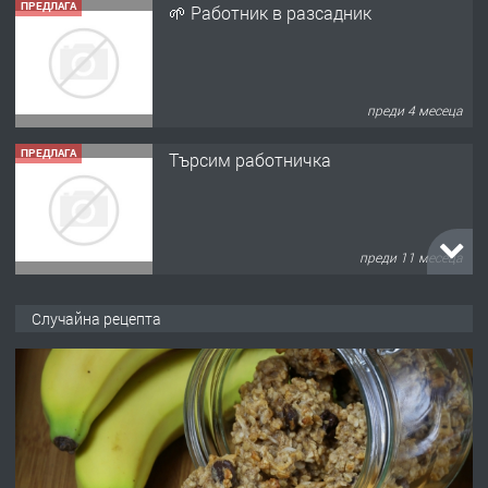
ПРЕДЛАГА
🌱 Работник в разсадник
преди 4 месеца
ПРЕДЛАГА
Търсим работничка
преди 11 месеца
ПРЕДЛАГА
Продава употребявани чисти и
Случайна рецепта
запазени матраци за спални.
преди 1 година
ПРЕДЛАГА
Работа за общи работници