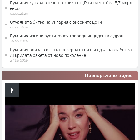
Румъния купува военна техника от „Райнметал“ за 5,7 млрд.
евро
03.06.2026
Отчаяната битка на Унгария с високите цени
03.06.2026
Румъния изгони руски консул заради инцидента с дрон
29.05.2026
Румъния влиза в играта: северната ни съседка разработва
AI крилата ракета от ново поколение
21.05.2026
Препоръчано видео