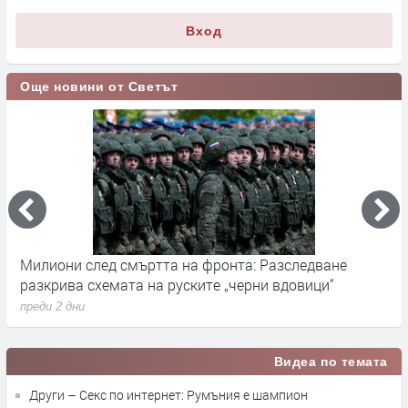
Вход
Още новини от Светът
Милиони след смъртта на фронта: Разследване
Г
разкрива схемата на руските „черни вдовици“
в
преди 2 дни
п
Видеа по темата
Други – Секс по интернет: Румъния е шампион