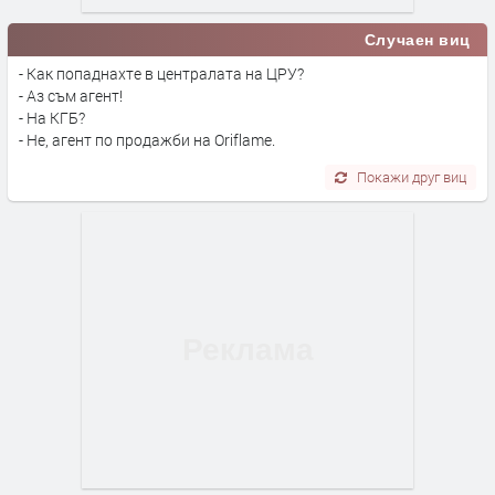
Случаен виц
- Как попаднахте в централата на ЦРУ?
- Аз съм агент!
- На КГБ?
- Не, агент по продажби на Oriflame.
Покажи друг виц