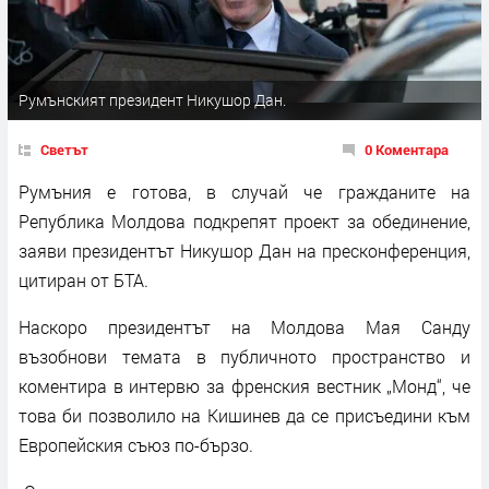
Румънският президент Никушор Дан.
Светът
0 Коментара
Румъния е готова, в случай че гражданите на
Република Молдова подкрепят проект за обединение,
заяви президентът Никушор Дан на пресконференция,
цитиран от БТА.
Наскоро президентът на Молдова Мая Санду
възобнови темата в публичното пространство и
коментира в интервю за френския вестник „Монд“, че
това би позволило на Кишинев да се присъедини към
Европейския съюз по-бързо.