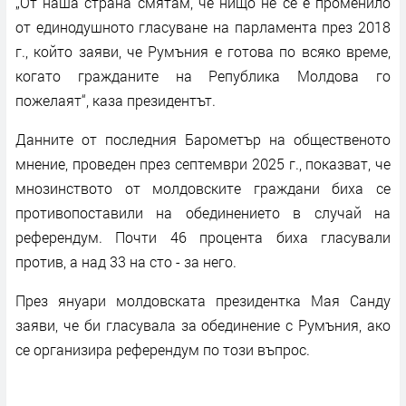
„От наша страна смятам, че нищо не се е променило
от единодушното гласуване на парламента през 2018
г., който заяви, че Румъния е готова по всяко време,
когато гражданите на Република Молдова го
пожелаят“, каза президентът.
Данните от последния Барометър на общественото
мнение, проведен през септември 2025 г., показват, че
мнозинството от молдовските граждани биха се
противопоставили на обединението в случай на
референдум. Почти 46 процента биха гласували
против, а над 33 на сто - за него.
През януари молдовската президентка Мая Санду
заяви, че би гласувала за обединение с Румъния, ако
се организира референдум по този въпрос.