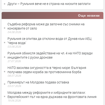
Други – Румъния вече не е страна на ниските заплати
Още новини
Съдебна реформа може да започне със снимки на
консервите от село
04.08.2026
Румъния се опитва да отклони вода от Дунав към АЕЦ
'Черна вода'
03.08.2026
Румъния обмисля задействане на чл. 4 на НАТО заради
инцидентите с руски дронове
27.07.2026
НАТО засилва сигурността в Черно море: България
получава седем кораба за противоминна борба
08.07.2026
Премиерът на Молдова подава оставка
03.07.2026
Молдова между реформите и хибридните заплахи:
Европейският път на една държава на фронтовата линия
19.06.2026