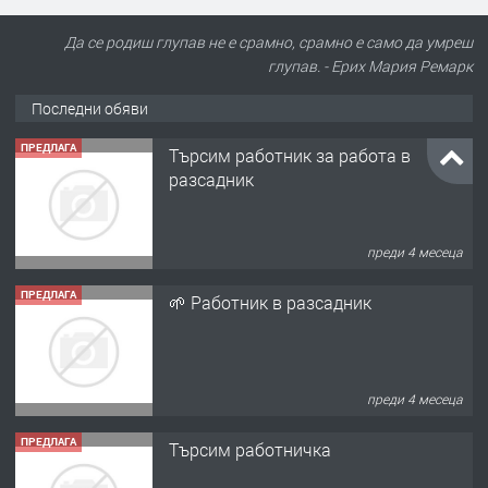
Да се родиш глупав не е срамно, срамно е само да умреш
глупав. - Ерих Мария Ремарк
Последни обяви
ПРЕДЛАГА
Търсим работник за работа в
разсадник
преди 4 месеца
ПРЕДЛАГА
🌱 Работник в разсадник
преди 4 месеца
ПРЕДЛАГА
Търсим работничка