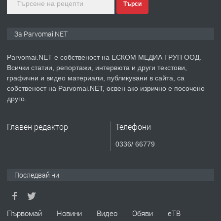
Търси
преди 1 година
ПРЕДЛАГА
Монтажник на малки детайли за
За Parvomai.NET
медицинската индустрия
Parvomai.NET е собственост на ЕСКОМ МЕДИА ГРУП ООД.
Всички статии, репортажи, интервюта и други текстови,
преди 1 година
графични и видео материали, публикувани в сайта, са
собственост на Parvomai.NET, освен ако изрично е посочено
ПРЕДЛАГА
Уроци по Математика
друго.
Главен редактор
Телефони
преди 1 година
0336/ 66779
ПРЕДЛАГА
Продавам апартамент - гр.
Първомай
Последвай ни
преди 1 година
Първомай
Новини
Видео
Обяви
еТВ