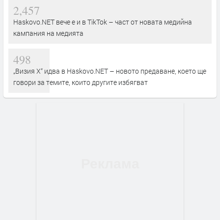
2,457
Haskovo.NET вече е и в TikTok – част от новата медийна
кампания на медията
498
„Визия Х“ идва в Haskovo.NET – новото предаване, което ще
говори за темите, които другите избягват