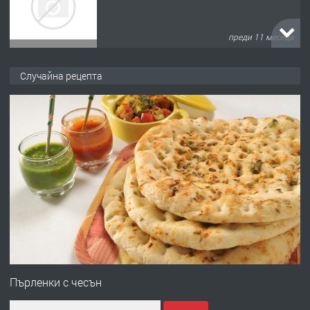
преди 11 месеца
ПРЕДЛАГА
Продава употребявани чисти и
Случайна рецепта
запазени матраци за спални.
преди 1 година
ПРЕДЛАГА
Работа за общи работници
преди 1 година
ПРЕДЛАГА
Първи поход "По стъпките на Ангел
Войвода"
Пърленки с чесън