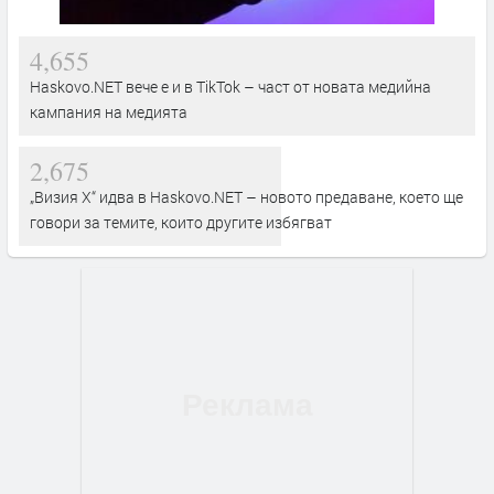
4,655
Haskovo.NET вече е и в TikTok – част от новата медийна
кампания на медията
2,675
„Визия Х“ идва в Haskovo.NET – новото предаване, което ще
говори за темите, които другите избягват