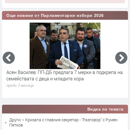
Още новини от Парламентарни избори 2026
Асен Василев: ПП-ДБ предлага 7 мерки в подкрепа на
А
семействата с деца и младите хора
н
преди 3 месеца
п
Видеа по темата
Други – Кризата с главния секретар - "Разговор" с Румен
Петков