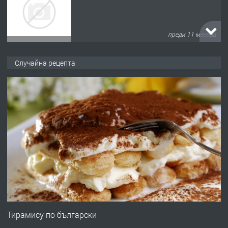
преди 11 месеца
ПРЕДЛАГА
Продава употребявани чисти и
Случайна рецепта
запазени матраци за спални.
преди 1 година
ПРЕДЛАГА
Работа за общи работници
преди 1 година
ПРЕДЛАГА
Първи поход "По стъпките на Ангел
Войвода"
Тирамису по български