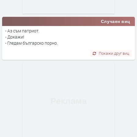
Случаен виц
- Аз съм патриот.
- Докажи!
- Гледам българско порно.
Покажи друг виц