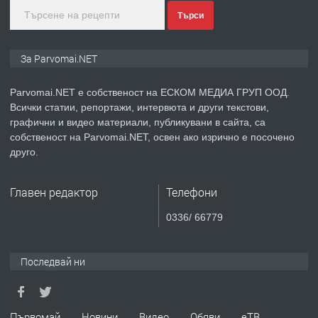
Търси
преди 1 година
ПРЕДЛАГА
Монтажник на малки детайли за
За Parvomai.NET
медицинската индустрия
Parvomai.NET е собственост на ЕСКОМ МЕДИА ГРУП ООД.
Всички статии, репортажи, интервюта и други текстови,
преди 1 година
графични и видео материали, публикувани в сайта, са
собственост на Parvomai.NET, освен ако изрично е посочено
ПРЕДЛАГА
Уроци по Математика
друго.
Главен редактор
Телефони
преди 1 година
0336/ 66779
ПРЕДЛАГА
Продавам апартамент - гр.
Първомай
Последвай ни
преди 1 година
Първомай
Новини
Видео
Обяви
еТВ