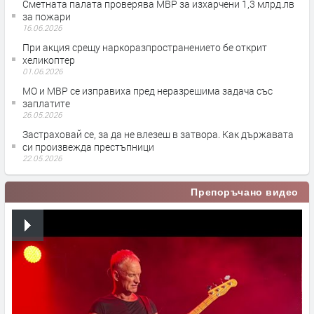
Сметната палата проверява МВР за изхарчени 1,3 млрд.лв
за пожари
16.06.2026
При акция срещу наркоразпространението бе открит
хеликоптер
01.06.2026
МО и МВР се изправиха пред неразрешима задача със
заплатите
26.05.2026
Застраховай се, за да не влезеш в затвора. Как държавата
си произвежда престъпници
22.05.2026
Препоръчано видео