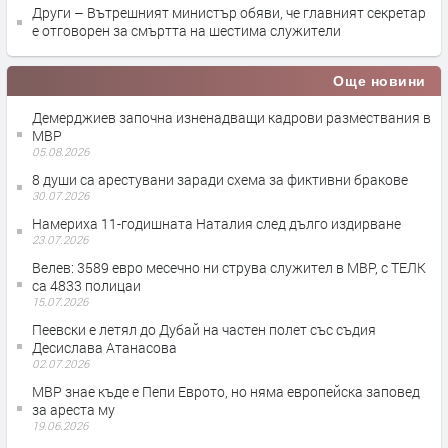
Други – Вътрешният министър обяви, че главният секретар
е отговорен за смъртта на шестима служители
Още новини
Демерджиев започна изненадващи кадрови размествания в
МВР
05.08.2026
8 души са арестувани заради схема за фиктивни бракове
30.07.2026
Намериха 11-годишната Наталия след дълго издирване
23.07.2026
Велев: 3589 евро месечно ни струва служител в МВР, с ТЕЛК
са 4833 полицаи
15.07.2026
Пеевски е летял до Дубай на частен полет със съдия
Десислава Атанасова
02.07.2026
МВР знае къде е Пепи Еврото, но няма европейска заповед
за ареста му
19.06.2026