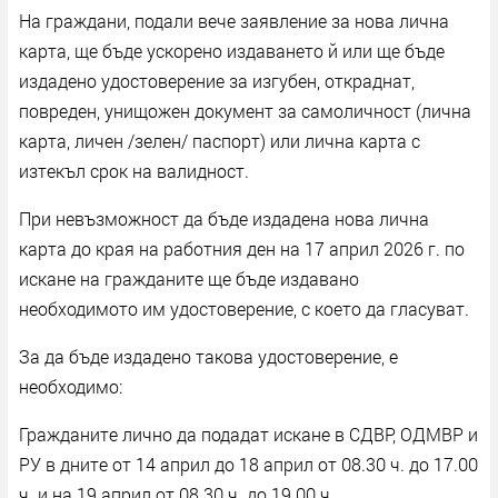
На граждани, подали вече заявление за нова лична
карта, ще бъде ускорено издаването й или ще бъде
издадено удостоверение за изгубен, откраднат,
повреден, унищожен документ за самоличност (лична
карта, личен /зелен/ паспорт) или лична карта с
изтекъл срок на валидност.
При невъзможност да бъде издадена нова лична
карта до края на работния ден на 17 април 2026 г. по
искане на гражданите ще бъде издавано
необходимото им удостоверение, с което да гласуват.
За да бъде издадено такова удостоверение, е
необходимо:
Гражданите лично да подадат искане в СДВР, ОДМВР и
РУ в дните от 14 април до 18 април от 08.30 ч. до 17.00
ч. и на 19 април от 08.30 ч. до 19.00 ч.