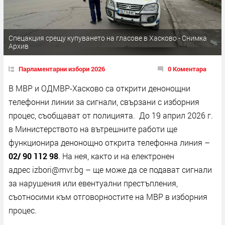
Спецакция срещу купуването на гласове в Хасково - Снимка
Архив
Парламентарни избори 2026
0 Коментара
В МВР и ОДМВР-Хасково са открити денонощни
телефонни линии за сигнали, свързани с изборния
процес, съобщават от полицията. До 19 април 2026 г.
в Министерството на вътрешните работи ще
функционира денонощно открита телефонна линия –
02/ 90 112 98
. На нея, както и на електронен
адрес izbori@mvr.bg – ще може да се подават сигнали
за нарушения или евентуални престъпления,
съотносими към отговорностите на МВР в изборния
процес.