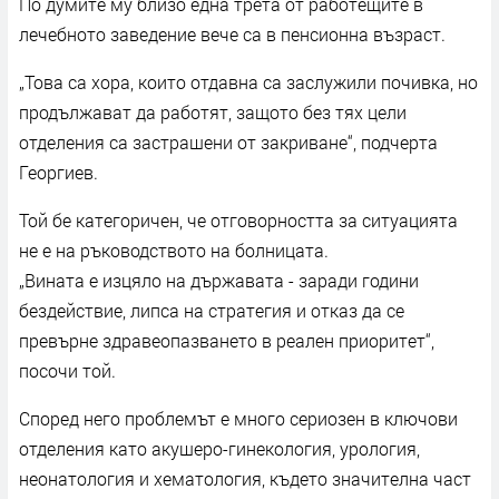
По думите му близо една трета от работещите в
лечебното заведение вече са в пенсионна възраст.
„Това са хора, които отдавна са заслужили почивка, но
продължават да работят, защото без тях цели
отделения са застрашени от закриване“, подчерта
Георгиев.
Той бе категоричен, че отговорността за ситуацията
не е на ръководството на болницата.
„Вината е изцяло на държавата - заради години
бездействие, липса на стратегия и отказ да се
превърне здравеопазването в реален приоритет“,
посочи той.
Според него проблемът е много сериозен в ключови
отделения като акушеро-гинекология, урология,
неонатология и хематология, където значителна част