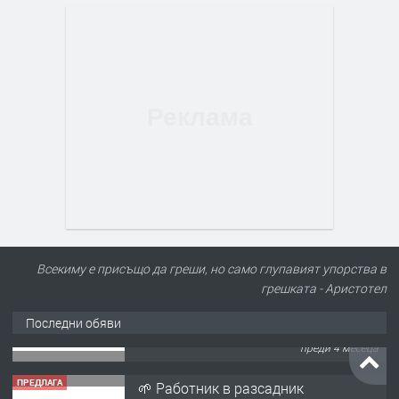
Всекиму е присъщо да греши, но само глупавият упорства в
грешката - Аристотел
Последни обяви
ПРЕДЛАГА
🌱 Работник в разсадник