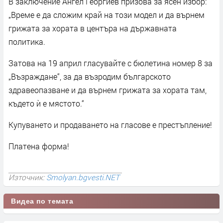
В заключение Ангел Георгиев призова за ясен избор:
„Време е да сложим край на този модел и да върнем
грижата за хората в центъра на държавната
политика.
Затова на 19 април гласувайте с бюлетина номер 8 за
„Възраждане“, за да възродим българското
здравеопазване и да върнем грижата за хората там,
където ѝ е мястото.“
Купуването и продаването на гласове е престъпление!
Платена форма!
Източник:
Smolyan.bgvesti.NET
Видеа по темата