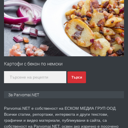
преди 1 година
ПРЕДЛАГА
Първи поход "По стъпките на Ангел
Войвода"
преди 1 година
ПРЕДЛАГА
Монтажник на малки детайли за
медицинската индустрия
Картофи с бекон по немски
Търси
преди 1 година
ПРЕДЛАГА
Уроци по Математика
За Parvomai.NET
Parvomai.NET е собственост на ЕСКОМ МЕДИА ГРУП ООД.
Всички статии, репортажи, интервюта и други текстови,
преди 1 година
графични и видео материали, публикувани в сайта, са
собственост на Parvomai.NET, освен ако изрично е посочено
ПРЕДЛАГА