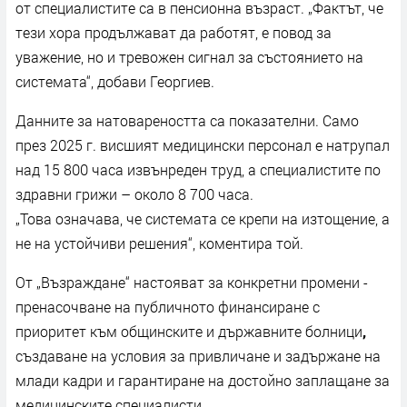
от специалистите са в пенсионна възраст. „Фактът, че
тези хора продължават да работят, е повод за
уважение, но и тревожен сигнал за състоянието на
системата“, добави Георгиев.
Данните за натовареността са показателни. Само
през 2025 г. висшият медицински персонал е натрупал
над 15 800 часа извънреден труд, а специалистите по
здравни грижи – около 8 700 часа.
„Това означава, че системата се крепи на изтощение, а
не на устойчиви решения“, коментира той.
От „Възраждане“ настояват за конкретни промени -
пренасочване на публичното финансиране с
приоритет към общинските и държавните болници
,
създаване на условия за привличане и задържане на
млади кадри и гарантиране на достойно заплащане за
медицинските специалисти.