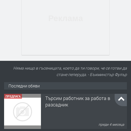
Няма нищо в гъсеницата, което да ти говори, че се готви да
стане пеперуда. - Бъкминстър Фулър
Последни обяви
ПРЕДЛАГА
Търсим работник за работа в
разсадник
преди 4 месеца