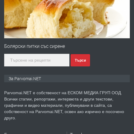
преди 1 година
ПРЕДЛАГА
Първи поход "По стъпките на Ангел
Войвода"
Болярски питки със сирене
Търси
преди 1 година
ПРЕДЛАГА
Монтажник на малки детайли за
За Parvomai.NET
медицинската индустрия
Parvomai.NET е собственост на ЕСКОМ МЕДИА ГРУП ООД.
Всички статии, репортажи, интервюта и други текстови,
преди 1 година
графични и видео материали, публикувани в сайта, са
собственост на Parvomai.NET, освен ако изрично е посочено
ПРЕДЛАГА
Уроци по Математика
друго.