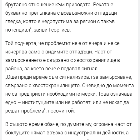
брутално отношение към природата. Реката е
буквално претъпкана с всевъзможни отпадъци –
гледка, която е недопустима за регион с такъв
потенциал“, заяви Георгиев.
Той подчерта, че проблемът не е от вчера и не се
изчерпва само с видимите отпадъци. Част от
замърсяването е свързано с хвостохранилище в
района, за което вече е подавал сигнал.
„Още преди време съм сигнализирал за замърсяване,
свързано с хвостохранилището. Очевидно до момента
не са предприети необходимите мерки. Това означава
едно – институциите или не работят, или не искат да
решат проблема“, посочи той.
В същото време обаче, по думите му, огромна част от
боклуците нямат връзка с индустриални дейности, а