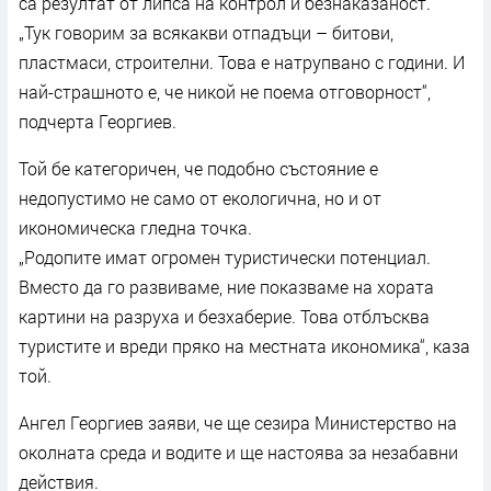
са резултат от липса на контрол и безнаказаност.
„Тук говорим за всякакви отпадъци – битови,
пластмаси, строителни. Това е натрупвано с години. И
най-страшното е, че никой не поема отговорност“,
подчерта Георгиев.
Той бе категоричен, че подобно състояние е
недопустимо не само от екологична, но и от
икономическа гледна точка.
„Родопите имат огромен туристически потенциал.
Вместо да го развиваме, ние показваме на хората
картини на разруха и безхаберие. Това отблъсква
туристите и вреди пряко на местната икономика“, каза
той.
Ангел Георгиев заяви, че ще сезира Министерство на
околната среда и водите и ще настоява за незабавни
действия.