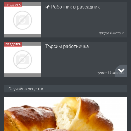
ПРЕДЛАГА
🌱 Работник в разсадник
преди 4 месеца
ПРЕДЛАГА
Търсим работничка
преди 11 месеца
ПРЕДЛАГА
Продава употребявани чисти и
Случайна рецепта
запазени матраци за спални.
преди 1 година
ПРЕДЛАГА
Работа за общи работници