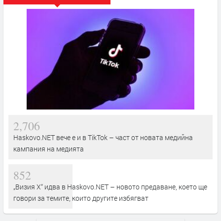
2,706
Haskovo.NET вече е и в TikTok – част от новата медийна
кампания на медията
852
„Визия Х“ идва в Haskovo.NET – новото предаване, което ще
говори за темите, които другите избягват