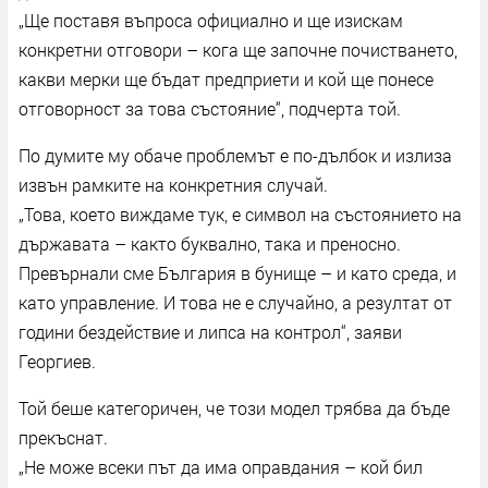
„Ще поставя въпроса официално и ще изискам
конкретни отговори – кога ще започне почистването,
какви мерки ще бъдат предприети и кой ще понесе
отговорност за това състояние“, подчерта той.
По думите му обаче проблемът е по-дълбок и излиза
извън рамките на конкретния случай.
„Това, което виждаме тук, е символ на състоянието на
държавата – както буквално, така и преносно.
Превърнали сме България в бунище – и като среда, и
като управление. И това не е случайно, а резултат от
години бездействие и липса на контрол“, заяви
Георгиев.
Той беше категоричен, че този модел трябва да бъде
прекъснат.
„Не може всеки път да има оправдания – кой бил