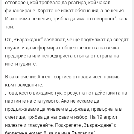
отговорен, кой трябвало да реагира, кой чакал
финансиране. Хората не искат обяснения, а решения.
И ако няма решения, трябва да има отговорност“, каза
той.
От „Възраждане“ заявяват, че ще продължат да следят
случая и да информират обществеността за всяка
предприета или непредприета стъпка от страна на
институциите.
В заключение Ангел Георгиев отправи ясен призив
към гражданите:
„Това, което виждаме тук, е резултат от действията на
партиите на статуквото. Ако не искаме да
продължаваме да живеем в държава, превърната в
сметище, трябва да направим избор. На 19 април
излезте и гласувайте. Подкрепете „Възраждане“ с
бюлетина номер 8, за да има България.“