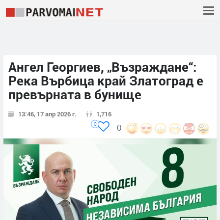
Ангел Георгиев, „Възраждане“:
Река Върбица край Златоград е
превърната в бунище
13:46, 17 апр 2026 г.
1,716
0
0