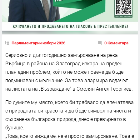
Парламентарни избори 2026
0 Коментара
Сериозно и дългогодишно замърсяване на река
Върбица в района на Златоград изкара на преден
план един проблем, който не може повече да бъде
подминаван с мълчание. За това алармира водачът
на листата на „Възраждане“ в Смолян Ангел Георгиев.
По думите му място, което би трябвало да впечатлява
с природната си красота и да бъде символ на чиста и
съхранена българска природа, днес е превърнато в
бунище.
„Това, което виждаме, не е просто замърсяване. Това е