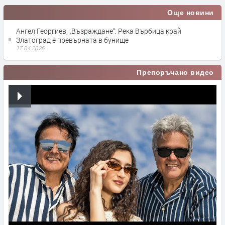
Още новини
Ангел Георгиев, „Възраждане“: Река Върбица край
Златоград е превърната в бунище
17.04.2026
Препоръчано видео