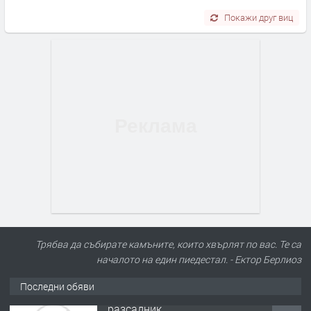
Покажи друг виц
Трябва да събирате камъните, които хвърлят по вас. Те са
началото на един пиедестал. - Ектор Берлиоз
Последни обяви