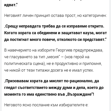
идват.“
Неговият личен принцип остава прост, но категоричен:
„
Срещу неправдата трябва да се изправяме открито.
Когато хората са обединени и защитават кауза, могат
да постигнат много повече, отколкото си представят.“
В навечерието на изборите Георгиев предупреждава,
че гласуването за тип „месия“ – (нов герой на
политическата сцена), не е продуктивно и припомня,
че никой от тези типажи досега не е имал успех.
„
Призовавам хората да мислят по-рационално, да
гледат съответствието между думи и дела, което до
момента го има единствено във „Възраждане“!
Неговото ясно послание към избирателите е: