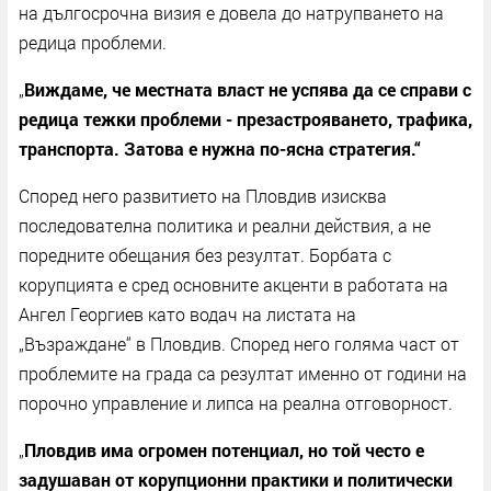
на дългосрочна визия е довела до натрупването на
редица проблеми.
„
Виждаме, че местната власт не успява да се справи с
редица тежки проблеми - презастрояването, трафика,
транспорта. Затова е нужна по-ясна стратегия.“
Според него развитието на Пловдив изисква
последователна политика и реални действия, а не
поредните обещания без резултат. Борбата с
корупцията е сред основните акценти в работата на
Ангел Георгиев като водач на листата на
„Възраждане“ в Пловдив. Според него голяма част от
проблемите на града са резултат именно от години на
порочно управление и липса на реална отговорност.
„
Пловдив има огромен потенциал, но той често е
задушаван от корупционни практики и политически