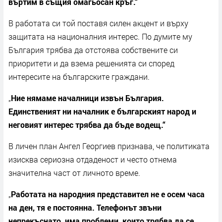
въртим в същия омагьосан кръг.“
В работата си той поставя силен акцент и върху
защитата на националния интерес. По думите му
България трябва да отстоява собствените си
приоритети и да взема решенията си според
интересите на българските граждани.
„
Ние нямаме началници извън България.
Единственият ни началник е българският народ и
неговият интерес трябва да бъде водещ.“
В личен план Ангел Георгиев признава, че политиката
изисква сериозна отдаденост и често отнема
значителна част от личното време.
„
Работата на народния представител не е осем часа
на ден, тя е постоянна. Телефонът звъни
непрекъснато, има проблеми, които трябва да се