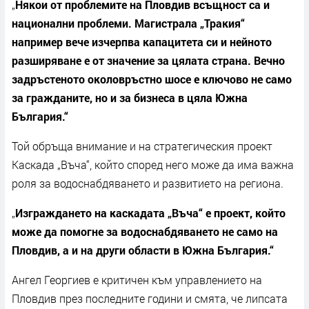
„
Някои от проблемите на Пловдив всъщност са и
национални проблеми. Магистрала „Тракия“
например вече изчерпва капацитета си и нейното
разширяване е от значение за цялата страна. Вечно
задръстеното околовръстно шосе е ключово не само
за гражданите, но и за бизнеса в цяла Южна
България.“
Той обръща внимание и на стратегическия проект
Каскада „Въча“, който според него може да има важна
роля за водоснабдяването и развитието на региона.
„
Изграждането на каскадата „Въча“ е проект, който
може да помогне за водоснабдяването не само на
Пловдив, а и на други области в Южна България.“
Ангел Георгиев е критичен към управлението на
Пловдив през последните години и смята, че липсата