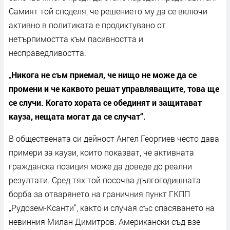
Самият той споделя, че решението му да се включи
активно в политиката е продиктувано от
нетърпимостта към пасивността и
несправедливостта.
„
Никога не съм приемал, че нищо не може да се
промени и че каквото решат управляващите, това ще
се случи. Когато хората се обединят и защитават
кауза, нещата могат да се случат“.
В обществената си дейност Ангел Георгиев често дава
примери за каузи, които показват, че активната
гражданска позиция може да доведе до реални
резултати. Сред тях той посочва дългогодишната
борба за отварянето на граничния пункт ГКПП
„Рудозем-Ксанти“, както и случая със спасяването на
невинния Милан Димитров. Американски съд взе