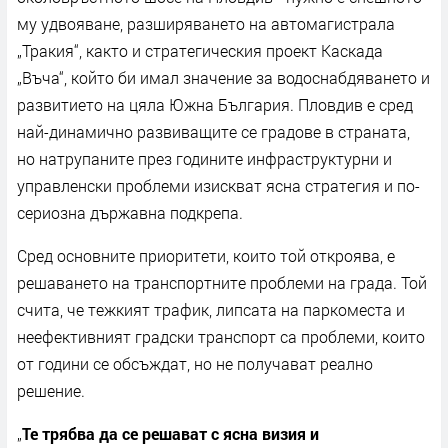
му удвояване, разширяването на автомагистрала
„Тракия“, както и стратегическия проект Каскада
„Въча“, който би имал значение за водоснабдяването и
развитието на цяла Южна България. Пловдив е сред
най-динамично развиващите се градове в страната,
но натрупаните през годините инфраструктурни и
управленски проблеми изискват ясна стратегия и по-
сериозна държавна подкрепа.
Сред основните приоритети, които той откроява, е
решаването на транспортните проблеми на града. Той
счита, че тежкият трафик, липсата на паркоместа и
неефективният градски транспорт са проблеми, които
от години се обсъждат, но не получават реално
решение.
„
Те
трябва да се решават с ясна визия и