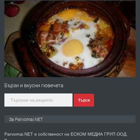
преди 1 година
ПРЕДЛАГА
Първи поход "По стъпките на Ангел
Войвода"
преди 1 година
ПРЕДЛАГА
Монтажник на малки детайли за
медицинската индустрия
Бързи и вкусни гювечета
Търси
преди 1 година
ПРЕДЛАГА
Уроци по Математика
За Parvomai.NET
Parvomai.NET е собственост на ЕСКОМ МЕДИА ГРУП ООД.