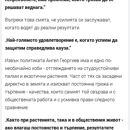
решават веднага.“
Въпреки това смята, че усилията си заслужават,
когато водят до реални резултати.
„
Най-голямото удовлетворение е, когато успеем да
защитим справедлива кауза.“
Извън политиката Ангел Георгиев има и едно по-
необичайно хоби - отглеждането на студоустойчиви
палми и екзотични растения. Част от тях са засадени
директно в земята и изискват постоянна грижа и
търпение - качества, които самият той свързва и с
обществената работа и с усмивка прави следното
сравнение:
„
Както при растенията, така и в обществения живот -
ако влагаш постоянство и търпение, резултатите