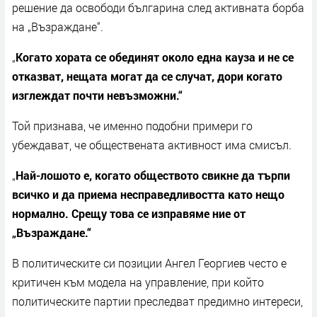
решение да освободи българина след активната борба
на „Възраждане“.
„
Когато хората се обединят около една кауза и не се
отказват, нещата могат да се случат, дори когато
изглеждат почти невъзможни.“
Той признава, че именно подобни примери го
убеждават, че обществената активност има смисъл.
„
Най-лошото е, когато обществото свикне да търпи
всичко и да приема несправедливостта като нещо
нормално. Срещу това се изправяме ние от
„Възраждане.“
В политическите си позиции Ангел Георгиев често е
критичен към модела на управление, при който
политическите партии преследват предимно интереси,