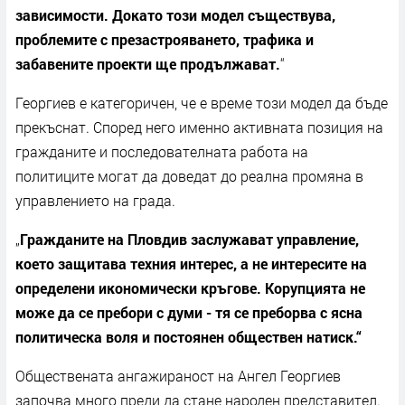
зависимости. Докато този модел съществува,
проблемите с презастрояването, трафика и
забавените проекти ще продължават.
“
Георгиев е категоричен, че е време този модел да бъде
прекъснат. Според него именно активната позиция на
гражданите и последователната работа на
политиците могат да доведат до реална промяна в
управлението на града.
„
Гражданите на Пловдив заслужават управление,
което защитава техния интерес, а не интересите на
определени икономически кръгове. Корупцията не
може да се пребори с думи
-
тя се преборва с ясна
политическа воля и постоянен обществен натиск.“
Обществената ангажираност на Ангел Георгиев
започва много преди да стане народен представител.