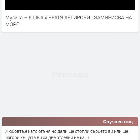
Музика – K.LINA x БРАТЯ АРГИРОВИ - ЗАМИРИСВА НА
МОРЕ
Случаен виц
Любовта,е като огъня,но дали ще стопли сърцето ви или ще
изгори къщата ви са две отделни неща. ;)