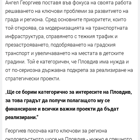
Ангел Георгиев поставя във фокуса на своята работа
решаването на ключови проблеми за развитието на
града и региона. Сред основните приоритети, които
той откроява, са модернизацията на транспортната
инфраструктура, справянето с тежкия трафик и
презастрояването, подобряването на градския
транспорт и увеличаването на местата в детските
градини. Той е категоричен, че Пловдив има нужда и
от по-сериозна държавна подкрепа за реализиране на
стратегически проекти.
„
Ще се борим категорично за интересите на Пловдив,
за това градът да получи полагащото му се
финансиране и всички важни проекти да бъдат
реализирани.“
Георгиев посочва като ключови за региона
околовръстното шосе на Пловдив - нужно е спешното