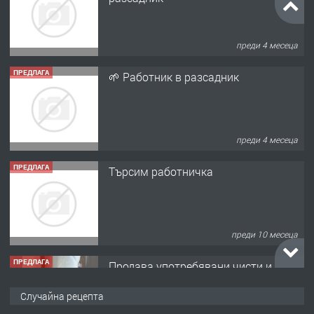
ПРЕДЛАГА
🌱 Работник в разсадник
преди 4 месеца
ПРЕДЛАГА
Търсим работничка
преди 10 месеца
ПРЕДЛАГА
Продава употребявани чисти и
запазени матраци за спални.
преди 1 година
ПРЕДЛАГА
Работа за общи работници
Случайна рецепта