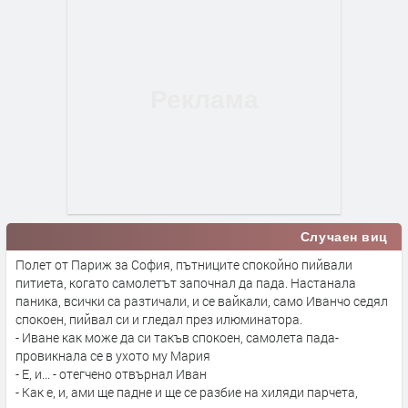
Случаен виц
Полет от Париж за София, пътниците спокойно пийвали
питиета, когато самолетът започнал да пада. Настанала
паника, всички са разтичали, и се вайкали, само Иванчо седял
спокоен, пийвал си и гледал през илюминатора.
- Иване как може да си такъв спокоен, самолета пада-
провикнала се в ухото му Мария
- Е, и... - отегчено отвърнал Иван
- Как е, и, ами ще падне и ще се разбие на хиляди парчета,