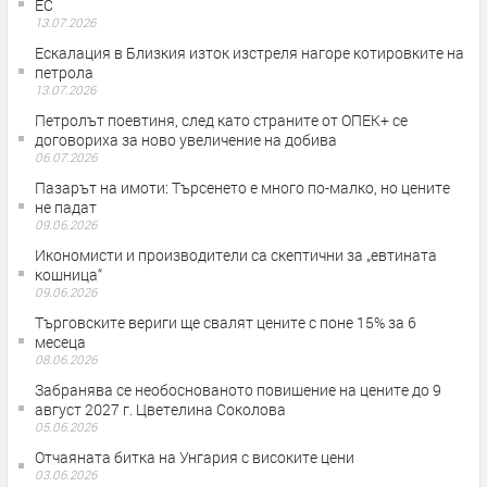
ЕС
13.07.2026
Ескалация в Близкия изток изстреля нагоре котировките на
петрола
13.07.2026
Петролът поевтиня, след като страните от ОПЕК+ се
договориха за ново увеличение на добива
06.07.2026
Пазарът на имоти: Търсенето е много по-малко, но цените
не падат
09.06.2026
Икономисти и производители са скептични за „евтината
кошница“
09.06.2026
Търговските вериги ще свалят цените с поне 15% за 6
месеца
08.06.2026
Забранява се необоснованото повишение на цените до 9
август 2027 г. Цветелина Соколова
05.06.2026
Отчаяната битка на Унгария с високите цени
03.06.2026