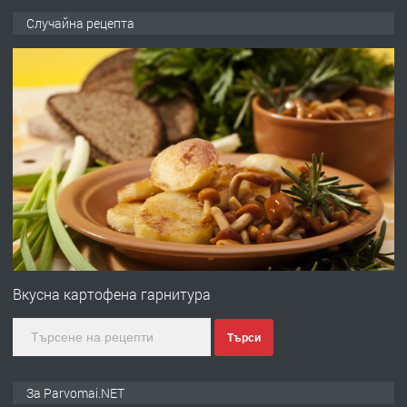
ПРЕДЛАГА
Продава употребявани чисти и
Случайна рецепта
запазени матраци за спални.
преди 1 година
ПРЕДЛАГА
Работа за общи работници
преди 1 година
ПРЕДЛАГА
Първи поход "По стъпките на Ангел
Войвода"
Вкусна картофена гарнитура
Търси
преди 1 година
ПРЕДЛАГА
Монтажник на малки детайли за
За Parvomai.NET
медицинската индустрия