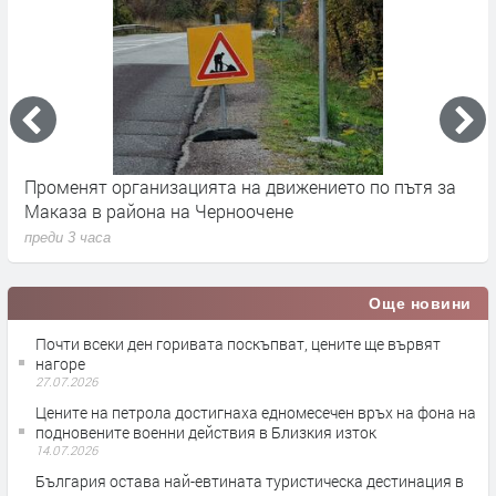
Променят организацията на движението по пътя за
З
Маказа в района на Черноочене
К
преди 3 часа
п
Още новини
Почти всеки ден горивата поскъпват, цените ще вървят
нагоре
27.07.2026
Цените на петрола достигнаха едномесечен връх на фона на
подновените военни действия в Близкия изток
14.07.2026
България остава най-евтината туристическа дестинация в