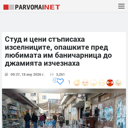
Студ и цени стъписаха
изселниците, опашките пред
любимата им баничарница до
джамията изчезнаха
09:37, 18 яну 2026 г.
3,261
0
1