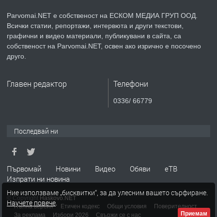
Parvomai.NET е собственост на ЕСКОМ МЕДИА ГРУП ООД.
Всички статии, репортажи, интервюта и други текстови,
преди 1 година
графични и видео материали, публикувани в сайта, са
собственост на Parvomai.NET, освен ако изрично е посочено
ПРЕДЛАГА
Уроци по Математика
друго.
Главен редактор
Телефони
преди 1 година
0336/ 66779
ПРЕДЛАГА
Продавам апартамент - гр.
Първомай
Последвай ни
преди 1 година
Първомай
Новини
Видео
Обяви
еТВ
Изпрати ни новина
ТЪРСИ
Търсим работник
Ние използваме „бисквитки“, за да улесним вашето сърфиране.
© Copyright
Haskovo.NET
Научете повече
.
Пълна версия
Етичен кодекс
Общи условия
Поверителност
Приемам
За реклама
Избори 2026
Свържи се с нас