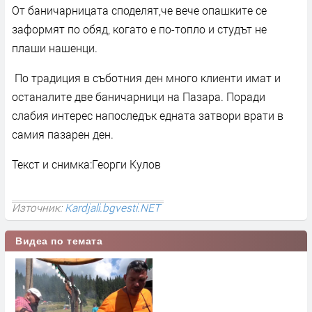
От баничарницата споделят,че вече опашките се
заформят по обяд, когато е по-топло и студът не
плаши нашенци.
По традиция в съботния ден много клиенти имат и
останалите две баничарници на Пазара. Поради
слабия интерес напоследък едната затвори врати в
самия пазарен ден.
Текст и снимка:Георги Кулов
Източник:
Kardjali.bgvesti.NET
Видеа по темата