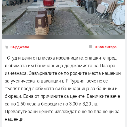
Кърджали
0 Коментара
Студ и цени стъписаха изселниците, опашките пред
любимата им баничарница до джамията на Пазара
изчезнаха. Завърналите се по родните места нашенци
за ученическата ваканция в Р Турция, вече не се
тълпят пред любимата си баничарница за банички и
бюреци. Една от причините са цените. Баничките вече
са по 2,60 лева,а бюреците по 3,00 и 3,20 лв.
Превалутирани цените изглеждат още по плашещи за
нашенци.