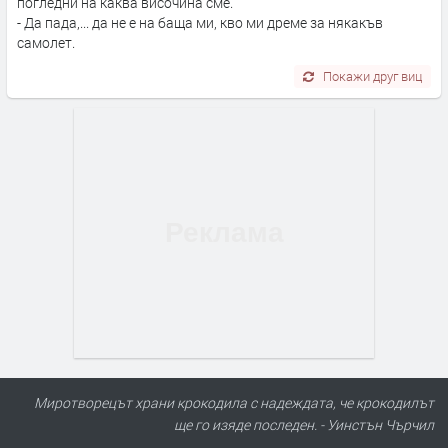
погледни на каква височина сме.
- Да пада,... да не е на баща ми, кво ми дреме за някакъв
самолет.
Покажи друг виц
Миротворецът храни крокодила с надеждата, че крокодилът
ще го изяде последен. - Уинстън Чърчил